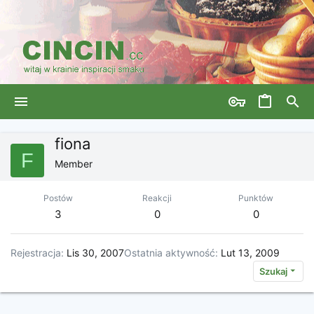
fiona
F
Member
Postów
Reakcji
Punktów
3
0
0
Rejestracja
Lis 30, 2007
Ostatnia aktywność
Lut 13, 2009
Szukaj