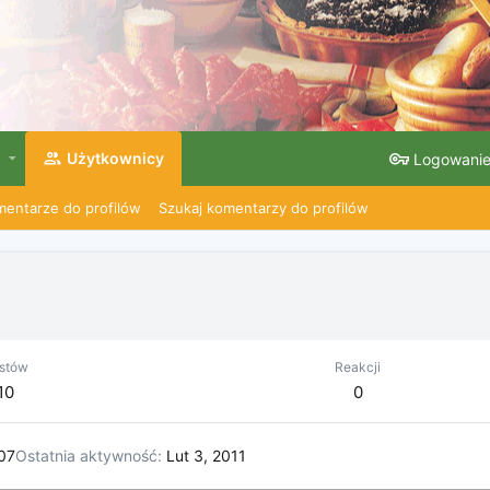
Użytkownicy
Logowani
entarze do profilów
Szukaj komentarzy do profilów
stów
Reakcji
10
0
07
Ostatnia aktywność
Lut 3, 2011