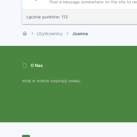
Post a message somewhere on the site to rec
Łącznie punktów: 113
Użytkownicy
Joanna
O Nas
witaj w krainie inspiracji smaku