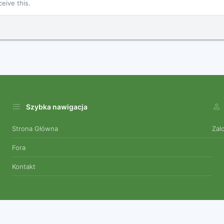
eive this.
Szybka nawigacja
Strona Główna
Zal
Fora
Kontakt