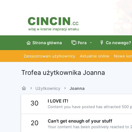
Strona główna
Fora
Co nowego?
Zarejestrowani użytkownicy
Aktualnie online
Nowe kom
Trofea użytkownika Joanna
Użytkownicy
Joanna
I LOVE IT!
30
Content you have posted has attracted 500 po
Can't get enough of your stuff
20
Your content has been positively reacted to 