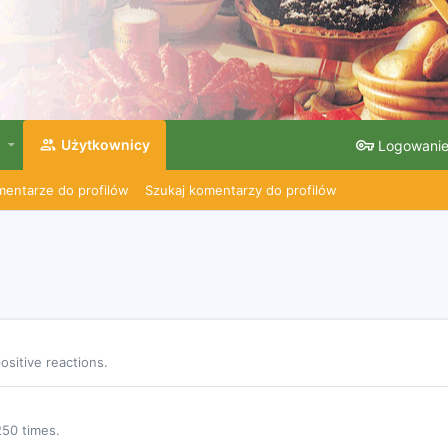
Użytkownicy
Logowani
entarze do profilów
Szukaj komentarzy do profilów
sitive reactions.
250 times.