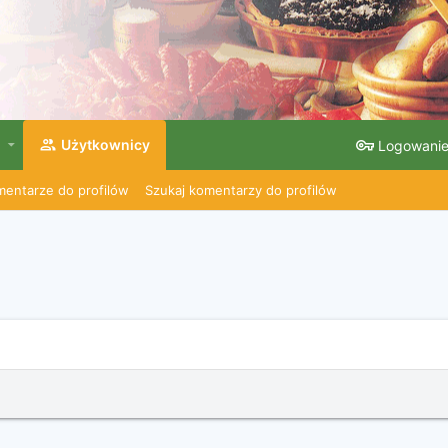
Użytkownicy
Logowani
entarze do profilów
Szukaj komentarzy do profilów