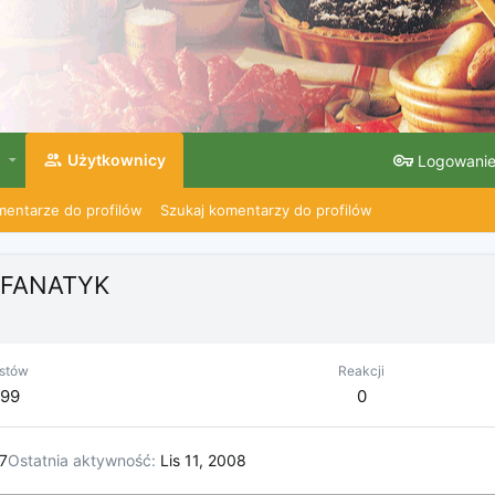
Użytkownicy
Logowani
entarze do profilów
Szukaj komentarzy do profilów
FANATYK
stów
Reakcji
99
0
7
Ostatnia aktywność
Lis 11, 2008