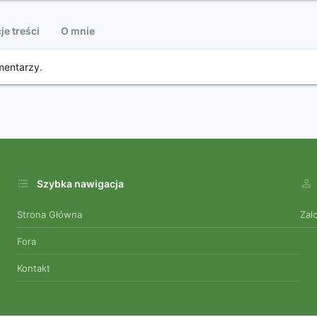
je treści
O mnie
entarzy.
Szybka nawigacja
Strona Główna
Zal
Fora
Kontakt