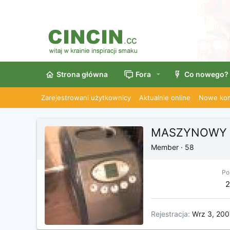
Strona główna
Fora
Co nowego?
Zarejestrowani użytkownicy
Aktualnie online
Nowe kom
MASZYNOWY 
Member
·
58
Po
2
Rejestracja
Wrz 3, 200