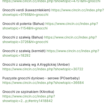
https://www.cincin.cc/index.php?showtopic=4751&hl=gnocchi
i
a
Gnocchi verdi (kawazmlekiem)
https://www.cincin.cc/index.php?
showtopic=9766&hl=gnocchi
Gnocchi di polenta (Bahus)
https://www.cincin.cc/index.php?
showtopic=1154&hl=gnocchi
Gnocchi z szałwią (Bahus)
https://www.cincin.cc/index.php?
showtopic=3726&hl=gnocchi
Gnocchi z szałwią (kermidt)
https://www.cincin.cc/index.php?
showtopic=18292
Gnocchi z szałwią wg A.Kręglickiej (Amber)
https://www.cincin.cc/index.php?showtopic=30722
Puszyste gnocchi dyniowo - serowe (POserbaby)
https://www.cincin.cc/index.php?showtopic=36684
Gnocchi ze szpinakiem (KArotka)
https://www.cincin.cc/index.php?
showtopic=2...p;#entry1418842