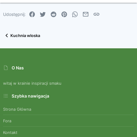
22
Times New Roman
Facebook
Twitter
Reddit
Pinterest
WhatsApp
Email
Link
Udostępnij:
26
Trebuchet MS
Verdana
Kuchnia wloska
O Nas
witaj w krainie inspiracji smaku
Szybka nawigacja
Strona Główna
Fora
Kontakt