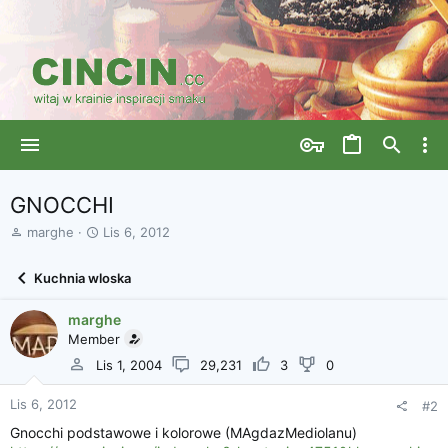
GNOCCHI
A
D
marghe
Lis 6, 2012
u
a
t
t
Kuchnia wloska
o
a
r
r
marghe
w
o
ą
Member
z
t
p
Lis 1, 2004
29,231
3
0
k
o
u
c
Lis 6, 2012
#2
z
ę
Gnocchi podstawowe i kolorowe (MAgdazMediolanu)
c