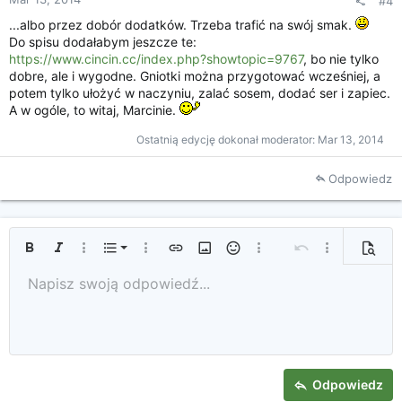
#4
...albo przez dobór dodatków. Trzeba trafić na swój smak.
Do spisu dodałabym jeszcze te:
https://www.cincin.cc/index.php?showtopic=9767
, bo nie tylko
dobre, ale i wygodne. Gniotki można przygotować wcześniej, a
potem tylko ułożyć w naczyniu, zalać sosem, dodać ser i zapiec.
A w ogóle, to witaj, Marcinie.
Ostatnią edycję dokonał moderator:
Mar 13, 2014
Odpowiedz
Uporządkowana lista
Pogrubienie
Kursywa
Więcej opcji...
Lista
Więcej opcji...
Wprowadź link
Wprowadź obrazek
Uśmieszki
Więcej opcji...
Cofnij
Więcej opcji...
Podglą
Nieuporządkowana lista
Napisz swoją odpowiedź...
Tekst od lewej
9
Standardowy
Zapisz szkic
Arial
Rozmiar czcionki
Wyrównanie
Cytat
Ponów
Media
Przełącz BB Code
Kolor tekstu
Format tekstu
Wprowadź tabelę
Usuwanie formatowania
Rodzaj czcionki
Linia pozioma
Szkice
Przekreślenie
Spoiler
Podkreślenie
Kod
Kod wewnętrzny
Spoiler wewnątrz tekstu
10
Usuń szkic
Zwiększ wcięcie
Book Antiqua
Wyśrodkowanie
Nagłówek 1
12
Courier New
Zmniejsz wcięcie
Tekst od prawej
Nagłówek 2
15
Georgia
Tekst justowany
Nagłówek 3
Odpowiedz
18
Tahoma