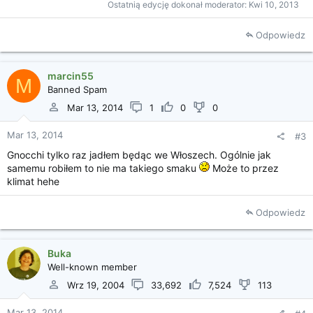
Ostatnią edycję dokonał moderator:
Kwi 10, 2013
Odpowiedz
marcin55
M
Banned Spam
Mar 13, 2014
1
0
0
Mar 13, 2014
#3
Gnocchi tylko raz jadłem będąc we Włoszech. Ogólnie jak
samemu robiłem to nie ma takiego smaku
Może to przez
klimat hehe
Odpowiedz
Buka
Well-known member
Wrz 19, 2004
33,692
7,524
113
Mar 13, 2014