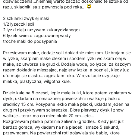
doswiadczenia...niemniej warto zaczac doskonalic te sztuke od
i
razu, skladniki sa z pewnoscia pod reka...
a
2 szklanki zwyklej maki
1/2 lyzeczki soli
2 lyzki oleju (uzywam kukurydzianego)
6 lyzek swiezo zagotowanej wody
troche maki do podsypania
Przesiewam make, dodaje sol i dokladnie mieszam. Uzbrajam sie
w lyzke, skarpiam make olekem i spodem lyzki wciskam olej w
make, az utworza sie grudki. Dodaje wode, po lyzce, za kazdym
razem dokladnie mieszajac, najpierw lyzka, a pozniej , kiedy juz
uformuje sie ciasto...zagniatam reka. W rezultacie uzyskuje
miekka, plastyczna, wilgotna kule.
Dziele kule na 8 czesci, lepie male kulki, ktore potem zgniatam w
dysk, ukladam na omaczonej powierzchni i walkuje placki o
srednicy 15 cm. Posypane lekko maka placki, ukladam jeden na
drugim i przykrywam sciereczka. Biore pierwszy dysk i znow
walkuje...teraz ma on miec okolo 20 cm...etc...
Rozgrzewam plaska patelnie zeliwna (griddle)...Kiedy jest juz
bardzo goraca, wykladam na nia placek i smaze 5 sekund,
przewracam. Na powierzchni roti pojawiaja sie bable, ktore