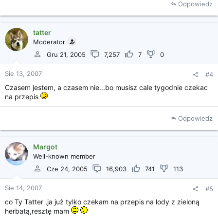
Odpowiedz
tatter
Moderator
Gru 21, 2005
7,257
7
0
Sie 13, 2007
#4
Czasem jestem, a czasem nie...bo musisz cale tygodnie czekac
na przepis
Odpowiedz
Margot
Well-known member
Cze 24, 2005
16,903
741
113
Sie 14, 2007
#5
co Ty Tatter ,ja już tylko czekam na przepis na lody z zieloną
herbatą,resztę mam