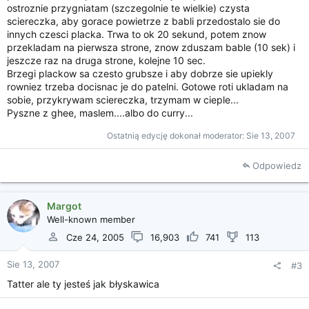
ostroznie przygniatam (szczegolnie te wielkie) czysta
sciereczka, aby gorace powietrze z babli przedostalo sie do
innych czesci placka. Trwa to ok 20 sekund, potem znow
przekladam na pierwsza strone, znow zduszam bable (10 sek) i
jeszcze raz na druga strone, kolejne 10 sec.
Brzegi plackow sa czesto grubsze i aby dobrze sie upiekly
rowniez trzeba docisnac je do patelni. Gotowe roti ukladam na
sobie, przykrywam sciereczka, trzymam w cieple...
Pyszne z ghee, maslem....albo do curry...
Ostatnią edycję dokonał moderator:
Sie 13, 2007
Odpowiedz
Margot
Well-known member
Cze 24, 2005
16,903
741
113
Sie 13, 2007
#3
Tatter ale ty jesteś jak błyskawica