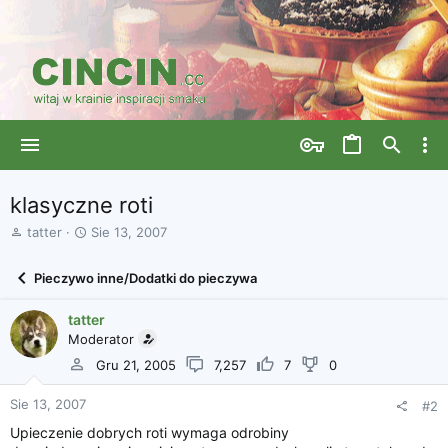
klasyczne roti
A
D
tatter
Sie 13, 2007
u
a
t
t
Pieczywo inne/Dodatki do pieczywa
o
a
r
r
tatter
w
o
ą
Moderator
z
t
p
Gru 21, 2005
7,257
7
0
k
o
u
c
Sie 13, 2007
#2
z
ę
Upieczenie dobrych roti wymaga odrobiny
c