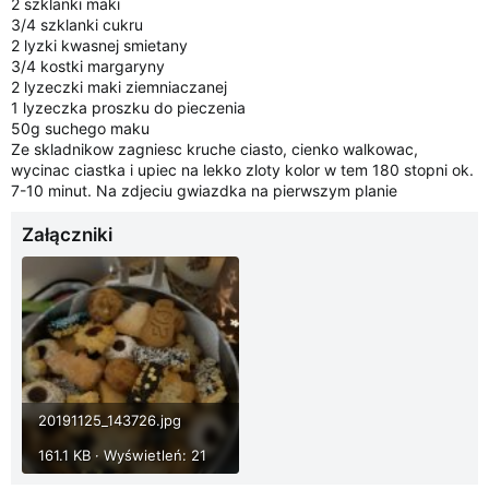
2 szklanki maki
i
3/4 szklanki cukru
a
2 lyzki kwasnej smietany
3/4 kostki margaryny
2 lyzeczki maki ziemniaczanej
1 lyzeczka proszku do pieczenia
50g suchego maku
Ze skladnikow zagniesc kruche ciasto, cienko walkowac,
wycinac ciastka i upiec na lekko zloty kolor w tem 180 stopni ok.
7-10 minut. Na zdjeciu gwiazdka na pierwszym planie
Załączniki
20191125_143726.jpg
161.1 KB · Wyświetleń: 21