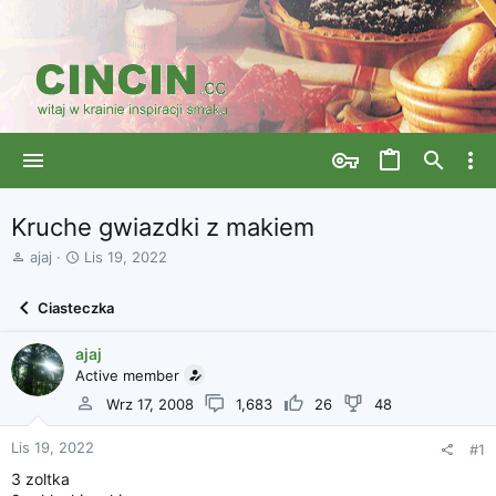
Kruche gwiazdki z makiem
A
D
ajaj
Lis 19, 2022
u
a
t
t
Ciasteczka
o
a
r
r
ajaj
w
o
ą
Active member
z
t
p
Wrz 17, 2008
1,683
26
48
k
o
u
c
Lis 19, 2022
#1
z
ę
3 zoltka
c