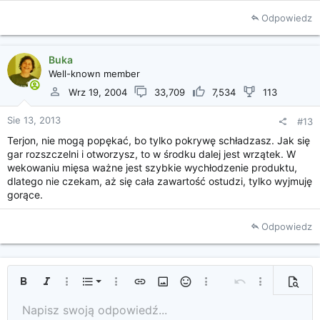
Odpowiedz
Buka
Well-known member
Wrz 19, 2004
33,709
7,534
113
Sie 13, 2013
#13
Terjon, nie mogą popękać, bo tylko pokrywę schładzasz. Jak się
gar rozszczelni i otworzysz, to w środku dalej jest wrzątek. W
wekowaniu mięsa ważne jest szybkie wychłodzenie produktu,
dlatego nie czekam, aż się cała zawartość ostudzi, tylko wyjmuję
gorące.
Odpowiedz
Uporządkowana lista
Pogrubienie
Kursywa
Więcej opcji...
Lista
Więcej opcji...
Wprowadź link
Wprowadź obrazek
Uśmieszki
Więcej opcji...
Cofnij
Więcej opcji...
Podglą
Nieuporządkowana lista
Napisz swoją odpowiedź...
Tekst od lewej
9
Standardowy
Zapisz szkic
Arial
Rozmiar czcionki
Wyrównanie
Cytat
Ponów
Media
Przełącz BB Code
Kolor tekstu
Format tekstu
Wprowadź tabelę
Usuwanie formatowania
Rodzaj czcionki
Linia pozioma
Szkice
Przekreślenie
Spoiler
Podkreślenie
Kod
Kod wewnętrzny
Spoiler wewnątrz tekstu