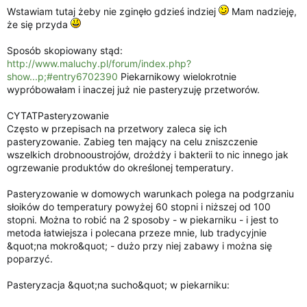
ę
Wstawiam tutaj żeby nie zginęło gdzieś indziej
Mam nadzieję,
c
że się przyda
i
a
Sposób skopiowany stąd:
http://www.maluchy.pl/forum/index.php?
show...p;#entry6702390
Piekarnikowy wielokrotnie
wypróbowałam i inaczej już nie pasteryzuję przetworów.
CYTATPasteryzowanie
Często w przepisach na przetwory zaleca się ich
pasteryzowanie. Zabieg ten mający na celu zniszczenie
wszelkich drobnooustrojów, drożdży i bakterii to nic innego jak
ogrzewanie produktów do określonej temperatury.
Pasteryzowanie w domowych warunkach polega na podgrzaniu
słoików do temperatury powyżej 60 stopni i niższej od 100
stopni. Można to robić na 2 sposoby - w piekarniku - i jest to
metoda łatwiejsza i polecana przeze mnie, lub tradycyjnie
&quot;na mokro&quot; - dużo przy niej zabawy i można się
poparzyć.
Pasteryzacja &quot;na sucho&quot; w piekarniku: