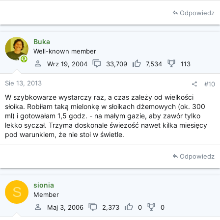
Odpowiedz
Buka
Well-known member
Wrz 19, 2004
33,709
7,534
113
Sie 13, 2013
#10
W szybkowarze wystarczy raz, a czas zależy od wielkości
słoika. Robiłam taką mielonkę w słoikach dżemowych (ok. 300
ml) i gotowałam 1,5 godz. - na małym gazie, aby zawór tylko
lekko syczał. Trzyma doskonale świezość nawet kilka miesięcy
pod warunkiem, że nie stoi w świetle.
Odpowiedz
sionia
S
Member
Maj 3, 2006
2,373
0
0