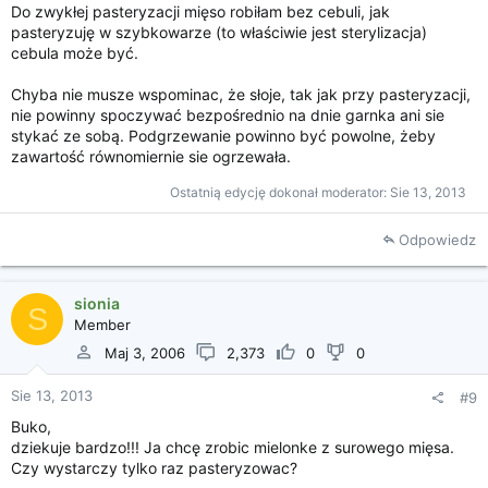
Do zwykłej pasteryzacji mięso robiłam bez cebuli, jak
pasteryzuję w szybkowarze (to właściwie jest sterylizacja)
cebula może być.
Chyba nie musze wspominac, że słoje, tak jak przy pasteryzacji,
nie powinny spoczywać bezpośrednio na dnie garnka ani sie
stykać ze sobą. Podgrzewanie powinno być powolne, żeby
zawartość równomiernie sie ogrzewała.
Ostatnią edycję dokonał moderator:
Sie 13, 2013
Odpowiedz
sionia
S
Member
Maj 3, 2006
2,373
0
0
Sie 13, 2013
#9
Buko,
dziekuje bardzo!!! Ja chcę zrobic mielonke z surowego mięsa.
Czy wystarczy tylko raz pasteryzowac?