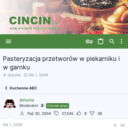
Pasteryzacja przetworów w piekarniku i
w garnku
A
D
dziunia
Sie 1, 2009
u
a
t
t
Kuchenne ABC
o
a
r
r
dziunia
w
o
ą
Moderator
z
Członek ekipy
t
p
Paź 30, 2004
27,545
8
38
k
o
u
c
Sie 1, 2009
#2
z