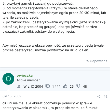
5. przykryj garnek i zacznij go podgrzewać,
6. od momentu zagotowania utrzymuj w stanie delikatnego
wrzenia, na możliwie najmniejszym ogniu przez 20-30 minut, lub
tyle, ile zaleca przepis,
7. po zakończeniu pasteryzowania wyjmij słoiki (prze ściereczkę i
ostrożnie, bo przecież są gorące), dokręć (również bardzo
uważając) zakrętki, odstaw do wystygnięcia.
Aby mieć jeszcze większą pewność, ze przetwory będą trwałe,
proces pasteryzacji można powtórzyć na drugi dzień.
Odpowiedz
owieczka
O
Active member
Wrz 17, 2004
1,444
25
48
Sie 13, 2009
#3
dziuni nie ma, a ja akurat potrzebuje pomocy w sprawie
pasteryzowania w piekarniku, w przepisie mam, ze 5 minut