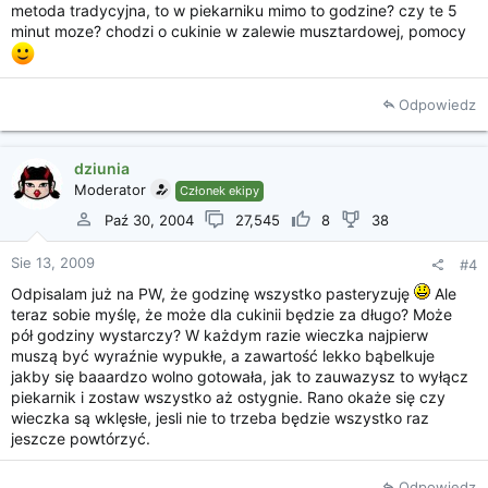
metoda tradycyjna, to w piekarniku mimo to godzine? czy te 5
minut moze? chodzi o cukinie w zalewie musztardowej, pomocy
Odpowiedz
dziunia
Moderator
Członek ekipy
Paź 30, 2004
27,545
8
38
Sie 13, 2009
#4
Odpisalam już na PW, że godzinę wszystko pasteryzuję
Ale
teraz sobie myślę, że może dla cukinii będzie za długo? Może
pół godziny wystarczy? W każdym razie wieczka najpierw
muszą być wyraźnie wypukłe, a zawartość lekko bąbelkuje
jakby się baaardzo wolno gotowała, jak to zauwazysz to wyłącz
piekarnik i zostaw wszystko aż ostygnie. Rano okaże się czy
wieczka są wklęsłe, jesli nie to trzeba będzie wszystko raz
jeszcze powtórzyć.
Odpowiedz