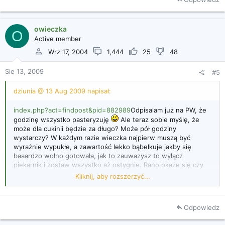
owieczka
O
Active member
Wrz 17, 2004
1,444
25
48
Sie 13, 2009
#5
dziunia @ 13 Aug 2009 napisał:
index.php?act=findpost&pid=882989
Odpisalam już na PW, że
godzinę wszystko pasteryzuję
Ale teraz sobie myślę, że
może dla cukinii będzie za długo? Może pół godziny
wystarczy? W każdym razie wieczka najpierw muszą być
wyraźnie wypukłe, a zawartość lekko bąbelkuje jakby się
baaardzo wolno gotowała, jak to zauwazysz to wyłącz
piekarnik i zostaw wszystko aż ostygnie. Rano okaże się czy
wieczka są wklęsłe, jesli nie to trzeba będzie wszystko raz
Kliknij, aby rozszerzyć...
jeszcze powtórzyć.
i wszystko jasne! dzieki dziuniu:***
Odpowiedz