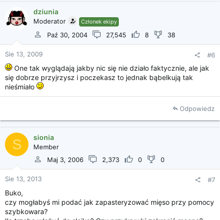
dziunia
Moderator
Członek ekipy
Paź 30, 2004
27,545
8
38
Kliknij, aby rozszerzyć...
Sie 13, 2009
#6
One tak wyglądają jakby nic się nie działo faktycznie, ale jak
się dobrze przyjrzysz i poczekasz to jednak bąbelkują tak
nieśmiało
Odpowiedz
sionia
S
Member
Maj 3, 2006
2,373
0
0
Sie 13, 2013
#7
Buko,
czy mogłabyś mi podać jak zapasteryzować mięso przy pomocy
szybkowara?