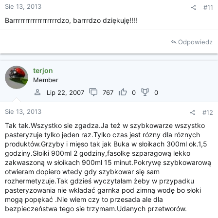
Sie 13, 2013
#11
Barrrrrrrrrrrrrrrrrrdzo, barrrdzo dziękuję!!!!
Odpowiedz
terjon
Member
Lip 22, 2007
767
0
0
Sie 13, 2013
#12
Tak tak.Wszystko sie zgadza.Ja też w szybkowarze wszystko
pasteryzuje tylko jeden raz.Tylko czas jest rózny dla róznych
produktów.Grzyby i mięso tak jak Buka w słoikach 300ml ok.1,5
godziny.Słoiki 900ml 2 godziny,fasolkę szparagową lekko
zakwaszoną w słoikach 900ml 15 minut.Pokrywę szybkowarową
otwieram dopiero wtedy gdy szybkowar się sam
rozhermetyzuje.Tak gdzieś wyczytałam żeby w przypadku
pasteryzowania nie wkładać garnka pod zimną wodę bo słoki
mogą popękać .Nie wiem czy to przesada ale dla
bezpieczeństwa tego sie trzymam.Udanych przetworów.