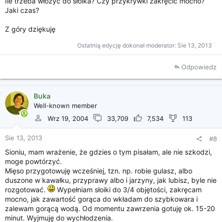
Ile trzeba włożyć do słoika? Czy przykrywki zakręcić mocno?
Jaki czas?
Z góry dziękuję
Ostatnią edycję dokonał moderator:
Sie 13, 2013
Odpowiedz
Buka
Well-known member
Wrz 19, 2004
33,709
7,534
113
Sie 13, 2013
#8
Sioniu, mam wrażenie, że gdzies o tym pisałam, ale nie szkodzi,
moge powtórzyć.
Mięso przygotowuję wcześniej, tzn. np. robie gulasz, albo
duszone w kawałku, przyprawy albo i jarzyny, jak lubisz, byle nie
rozgotować.
Wypełniam słoiki do 3/4 objętości, zakręcam
mocno, jak zawartość gorąca do wkładam do szybkowara i
zalewam gorącą wodą. Od momentu zawrzenia gotuję ok. 15-20
minut. Wyjmuję do wychłodzenia.