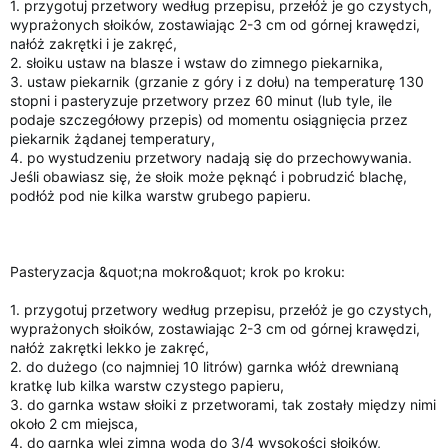
1. przygotuj przetwory według przepisu, przełóż je go czystych,
wyprażonych słoików, zostawiając 2-3 cm od górnej krawędzi,
nałóż zakrętki i je zakręć,
2. słoiku ustaw na blasze i wstaw do zimnego piekarnika,
3. ustaw piekarnik (grzanie z góry i z dołu) na temperaturę 130
stopni i pasteryzuje przetwory przez 60 minut (lub tyle, ile
podaje szczegółowy przepis) od momentu osiągnięcia przez
piekarnik żądanej temperatury,
4. po wystudzeniu przetwory nadają się do przechowywania.
Jeśli obawiasz się, że słoik może pęknąć i pobrudzić blachę,
podłóż pod nie kilka warstw grubego papieru.
Pasteryzacja &quot;na mokro&quot; krok po kroku:
1. przygotuj przetwory według przepisu, przełóż je go czystych,
wyprażonych słoików, zostawiając 2-3 cm od górnej krawędzi,
nałóż zakrętki lekko je zakręć,
2. do dużego (co najmniej 10 litrów) garnka włóż drewnianą
kratkę lub kilka warstw czystego papieru,
3. do garnka wstaw słoiki z przetworami, tak zostały między nimi
około 2 cm miejsca,
4. do garnka wlej zimną wodą do 3/4 wysokości słoików,