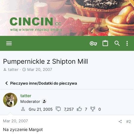
Pumpernickle z Shipton Mill
A
D
tatter
Mar 20, 2007
u
a
t
t
Pieczywo inne/Dodatki do pieczywa
o
a
r
r
tatter
w
o
ą
Moderator
z
t
p
Gru 21, 2005
7,257
7
0
k
o
u
c
Mar 20, 2007
#2
z
ę
Na zyczenie Margot
c