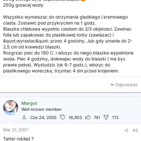
250g goracej wody
Wszystko wymieszac do otrzymania gladkiego i kremowego
ciasta. Zostawic pod przykryciem na 1 godz.
Blaszke chlebowa wypelnic ciastem do 2/3 objetosci. Zawinac
folia lub zapakowac do plastikowej torby (zawiazac) i
&quot;wyrastac&quot; przez 4 godziny...lub gdy urosnie do 2-
2,5 cm od krawedzi blaszki.
Rozgrzac piec do 180 C. i wlozyc do niego blaszke wypelniona
woda. Piec 4 godziny, dolewajac wody do blaszki ( ma byc
prawie pelna). Wystudzic (ok 6-7 godz.), wlozyc do
plastikowego woreczka, trzymac 4 dni przed krojeniem.
Odpowiedz
Margot
Well-known member
Cze 24, 2005
16,903
741
113
Mar 21, 2007
#3
Tatter robiłaś ?