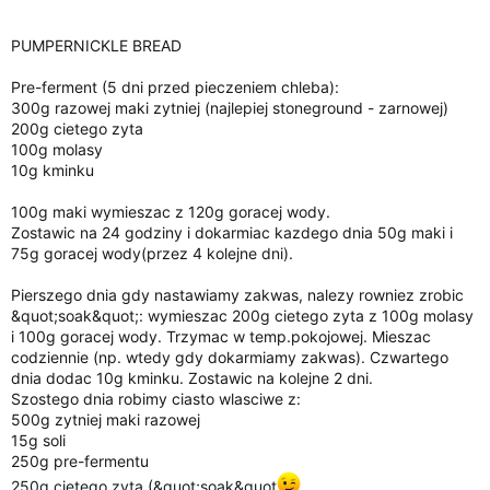
i
a
PUMPERNICKLE BREAD
Pre-ferment (5 dni przed pieczeniem chleba):
300g razowej maki zytniej (najlepiej stoneground - zarnowej)
200g cietego zyta
100g molasy
10g kminku
100g maki wymieszac z 120g goracej wody.
Zostawic na 24 godziny i dokarmiac kazdego dnia 50g maki i
75g goracej wody(przez 4 kolejne dni).
Pierszego dnia gdy nastawiamy zakwas, nalezy rowniez zrobic
&quot;soak&quot;: wymieszac 200g cietego zyta z 100g molasy
i 100g goracej wody. Trzymac w temp.pokojowej. Mieszac
codziennie (np. wtedy gdy dokarmiamy zakwas). Czwartego
dnia dodac 10g kminku. Zostawic na kolejne 2 dni.
Szostego dnia robimy ciasto wlasciwe z:
500g zytniej maki razowej
15g soli
250g pre-fermentu
250g cietego zyta (&quot;soak&quot