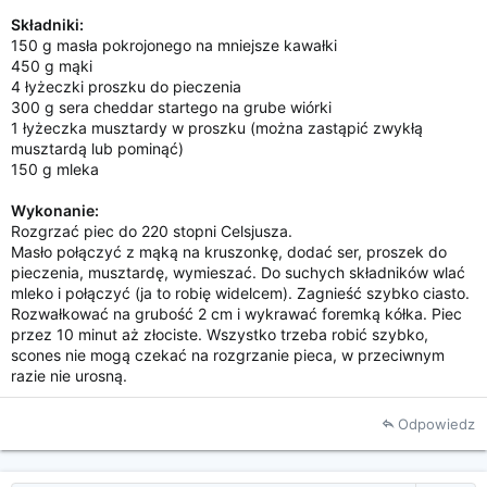
i
Składniki:
a
150 g masła pokrojonego na mniejsze kawałki
450 g mąki
4 łyżeczki proszku do pieczenia
300 g sera cheddar startego na grube wiórki
1 łyżeczka musztardy w proszku (można zastąpić zwykłą
musztardą lub pominąć)
150 g mleka
Wykonanie:
Rozgrzać piec do 220 stopni Celsjusza.
Masło połączyć z mąką na kruszonkę, dodać ser, proszek do
pieczenia, musztardę, wymieszać. Do suchych składników wlać
mleko i połączyć (ja to robię widelcem). Zagnieść szybko ciasto.
Rozwałkować na grubość 2 cm i wykrawać foremką kółka. Piec
przez 10 minut aż złociste. Wszystko trzeba robić szybko,
scones nie mogą czekać na rozgrzanie pieca, w przeciwnym
razie nie urosną.
Odpowiedz