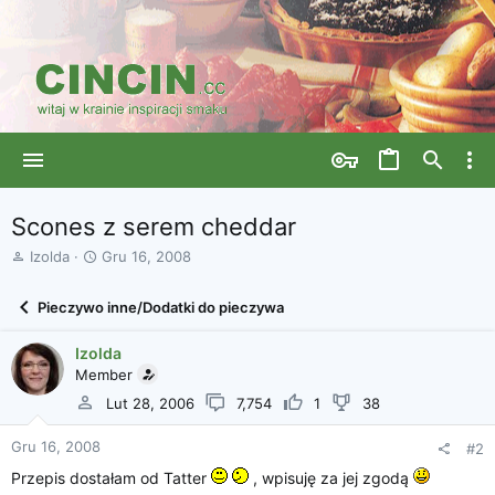
Scones z serem cheddar
A
D
Izolda
Gru 16, 2008
u
a
t
t
Pieczywo inne/Dodatki do pieczywa
o
a
r
r
Izolda
w
o
ą
Member
z
t
p
Lut 28, 2006
7,754
1
38
k
o
u
c
Gru 16, 2008
#2
z
ę
Przepis dostałam od Tatter
, wpisuję za jej zgodą
c