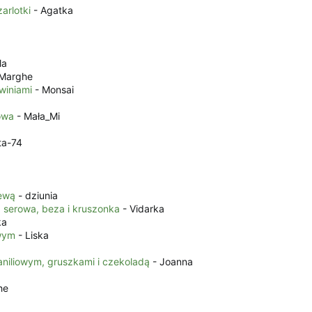
zarlotki
- Agatka
la
Marghe
winiami
- Monsai
owa
- Mała_Mi
ta-74
lewą
- dziunia
 serowa, beza i kruszonka
- Vidarka
ka
wym
- Liska
aniliowym, gruszkami i czekoladą
- Joanna
he