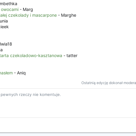
ambethka
z owocami
- Marg
iałej czekolady i mascarpone
- Marghe
unia
cieek
lwia18
Ha
, tarta czekoladowo-kasztanowa
- tatter
masłem
- Aniq
Ostatnią edycję dokonał modera
e pewnych rzeczy nie komentuje.