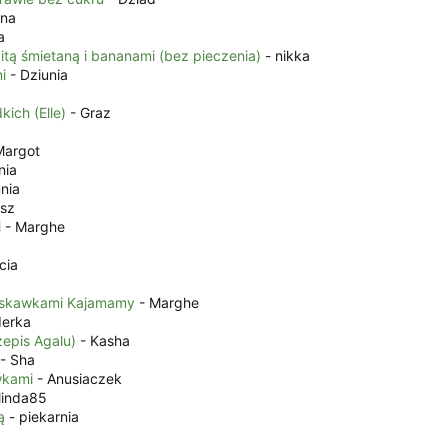
ona
a
tą śmietaną i bananami (bez pieczenia)
- nikka
i
- Dziunia
kich (Elle)
- Graz
Margot
nia
unia
sz
i
- Marghe
cia
ruskawkami Kajamamy
- Marghe
derka
zepis Agalu)
- Kasha
- Sha
wkami
- Anusiaczek
linda85
ą
- piekarnia