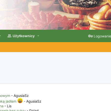
Użytkownicy
Logowani
onowym
- AgusiaSz
jaką jadłam
- AgusiaSz
na
- Lis
 prawie bez cukru
- Dziad