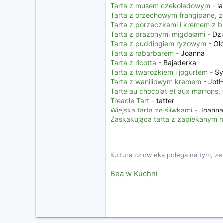
Tarta z musem czekoladowym
- l
Tarta z orzechowym frangipane, 
Tarta z porzeczkami i kremem z b
Tarta z prażonymi migdałami
- Dzi
Tarta z puddingiem ryzowym
- Ol
Tarta z rabarbarem
- Joanna
Tarta z ricotta
- Bajaderka
Tarta z twarożkiem i jogurtem
- Sy
Tarta z waniliowym kremem
- Jot
Tarte au chocolat et aux marrons
Treacle Tart
- tatter
Wiejska tarta ze śliwkami
- Joanna
Zaskakująca tarta z zapiekanym 
Kultura czlowieka polega na tym, z
Bea w Kuchni