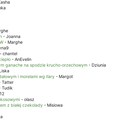
Kasha
nka
rghe
n
- Joanna
GW
- Marghe
yna9
- chantel
iepło
- AnEvelin
ym ganache na spodzie krucho-orzechowym
- Dziunia
Liska
ałowym i morelami wg Ilary
- Margot
 Tatter
 Tudik
12
kokosowymi
- olasz
mem z białej czekolady
- Misiowa
na