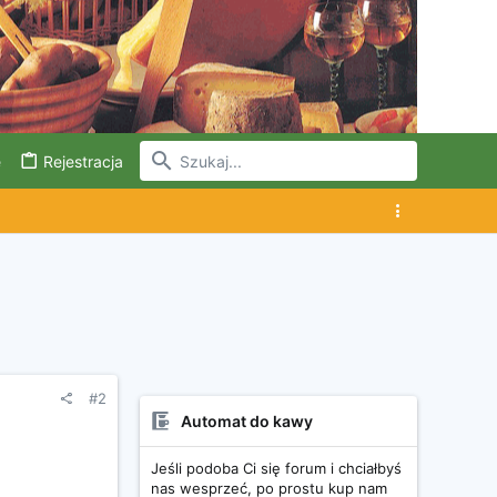
e
Rejestracja
#2
Automat do kawy
Jeśli podoba Ci się forum i chciałbyś
nas wesprzeć, po prostu kup nam