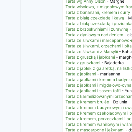
Tarta wg Anny Olson
- Marghe
Tarta wiśniowa, z migdałowym fra
Tarta z bananami, kremem i curr
Tarta z białą czekoladą i kawą
- M
Tarta z białą czekoladą i poziomk
Tarta z brzoskwiniami i żurawiną
-
Tarta z dyniowym nadzieniem
- ci
Tarta ze sliwkami i marcepanowo
Tarta ze śliwkami, orzechami i bit
Tarta ze śliwkami z Marsylii
- Bahu
Tarta z gruszką i jabłkami
- margh
Tarta z gruszkami
- Bajaderka
Tarta z jabłek z galaretką, na lis
Tarta z jabłkami
- mariaanna
Tarta z jabłkami i kremem budyn
Tarta z jabłkami i migdałowo-cy
Tarta z jabłkami i sosem toffi
- Yun
Tarta z karmelizowanymi orzechami
Tarta z kremem brulée
- Dziunia
Tarta z kremem budyniowym i ow
Tarta z kremem czekoladowym i 
Tarta z kremem, porzeczkami i be
Tarta z kremem waniliowym i wiśn
Tarta z mascarpone i jeżynami
- d