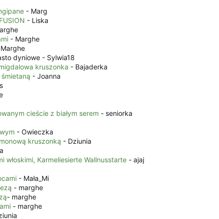
ngipane
- Marg
y FUSION
- Liska
arghe
ami
- Marghe
 Marghe
asto dyniowe - Sylwia18
-migdalowa kruszonka
- Bajaderka
ą śmietaną
- Joanna
s
e
tkowanym cieście z białym serem
- seniorka
iowym
- Owieczka
namonową kruszonką
- Dziunia
a
 włoskimi, Karmeliesierte Wallnusstarte
- ajaj
ocami
- Mała_Mi
bezą
- marghe
zą
- marghe
iami
- marghe
ziunia