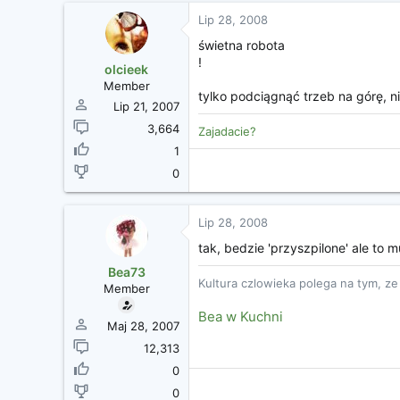
Lip 28, 2008
świetna robota
!
olcieek
Member
tylko podciągnąć trzeb na górę, n
Lip 21, 2007
3,664
Zajadacie?
1
0
Lip 28, 2008
tak, bedzie 'przyszpilone' ale to 
Bea73
Kultura czlowieka polega na tym, z
Member
Bea w Kuchni
Maj 28, 2007
12,313
0
0