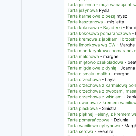
Tarta jesienna - moja wariacja nt s
Tarta jeżynowa
Pysia
Tarta karmelowa z bezą
mysz
Tarta kasztanowa
- miglietta
Tarta kokosowa - Bajaderki
- Kami
Tarta kokosowo pomarańczowa
- 
Tarta kremowa z jabłkami i brzosk
Tarta limonkowa wg GW
- Marghe
Tarta mandarynkowo-pomarańcz
Tarta melonowa
- marghe
Tarta miętowo czekoladowa
- bea
Tarta migdałowa z dynią
- Joanna
Tarta o smaku malibu
- marghe
Tarta orzechowa
- Layla
Tarta orzechowa z karmelową po
Tarta orzechowa z owocami, masa
Tarta orzechowa z wiśniami
- żab
Tarta owocowa z kremem wanilio
Tarta piaskowa
- Sinistra
Tarta pięknej Heleny, z kremem w
Tarta pomarańczowa
- Dziunia
Tarta waniliowo cytrynowa
- Marg
Tarta serowa
- Eve.eire