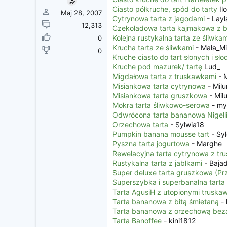
z
Ciasto półkruche, spód do tarty
Il
ę
Maj 28, 2007
Cytrynowa tarta z jagodami
- Layl
c
12,313
Czekoladowa tarta kajmakowa z bi
i
Kolejna rustykalna tarta ze śliwkam
0
a
Krucha tarta ze śliwkami
- Mała_Mi
0
Kruche ciasto do tart słonych i słod
Kruche pod mazurek/ tartę
Lud_
Migdałowa tarta z truskawkami
- 
Misiankowa tarta cytrynowa
- Milu
Misiankowa tarta gruszkowa
- Mil
Mokra tarta śliwkowo-serowa
- my
Odwrócona tarta bananowa Nigell
Orzechowa tarta
- Sylwia18
Pumpkin banana mousse tart
- Syl
Pyszna tarta jogurtowa
- Marghe
Rewelacyjna tarta cytrynowa z t
Rustykalna tarta z jablkami
- Baja
Super deluxe tarta gruszkowa (Pr
Superszybka i superbanalna tarta
Tarta AgusiH z utopionymi truska
Tarta bananowa z bitą śmietaną
- 
Tarta bananowa z orzechową bez
Tarta Banoffee
- kini1812