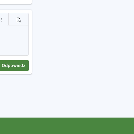
j
ięcej opcji...
Podgląd
Odpowiedz