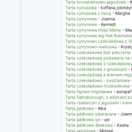
Tarta brzoskwiniowo-jagodowa
- 
Tarta cytrusowa
- koffana_blondy
Tarta cytrusowa z bezą
- Marghe
Tarta cytrynowa
- Joanna
Tarta cytrynowa
- Kermidt
Tarta cytrynowa mojej Mamy
- Ma
Tarta cytrynowa wg Neli Rubinstei
Tarta cytrynowo czekoladowa z 
Tarta cytrynowo-malinowa
- Kryst
Tarta czekoladowa bez pieczenia
Tarta czekoladowa podawana na c
Tarta czekoladowa z czekoladow
Tarta czekoladowa z gruszkami
- 
Tarta czekoladowa z kremem migd
Tarta czekoladowo - kasztanowa
-
Tarta czekoladowo-truskawkowa
-
Tarta figowo-migdałowa
- europa1
Tarta Gainsborough, z wiórkami 
Tarta i babeczki z jagodami i kre
Tarta jabłkowa
- Alka
Tarta jabłkowa odwracana
- Joan
Tarta jabłkowa qd
- qd
Tarta jabłkowo-śliwkowa
- Kasha
Tarta jagodowa
- Monsai