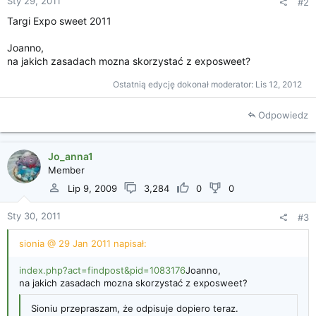
Sty 29, 2011
#2
ę
Targi Expo sweet 2011
c
i
a
Joanno,
na jakich zasadach mozna skorzystać z exposweet?
Ostatnią edycję dokonał moderator:
Lis 12, 2012
Odpowiedz
Jo_anna1
Member
Lip 9, 2009
3,284
0
0
Sty 30, 2011
#3
sionia @ 29 Jan 2011 napisał:
index.php?act=findpost&pid=1083176
Joanno,
na jakich zasadach mozna skorzystać z exposweet?
Sioniu przepraszam, że odpisuje dopiero teraz.