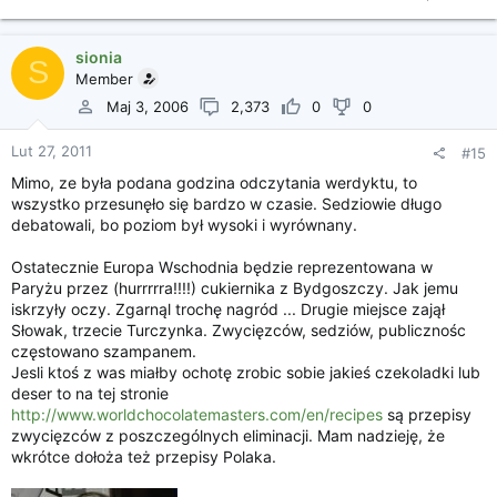
Kliknij, aby rozszerzyć...
sionia
S
Member
Maj 3, 2006
2,373
0
0
Lut 27, 2011
#15
Mimo, ze była podana godzina odczytania werdyktu, to
wszystko przesunęło się bardzo w czasie. Sedziowie długo
debatowali, bo poziom był wysoki i wyrównany.
Ostatecznie Europa Wschodnia będzie reprezentowana w
Paryżu przez (hurrrrra!!!!) cukiernika z Bydgoszczy. Jak jemu
iskrzyły oczy. Zgarnąl trochę nagród ... Drugie miejsce zajął
Słowak, trzecie Turczynka. Zwycięzców, sedziów, publicznośc
częstowano szampanem.
Jesli ktoś z was miałby ochotę zrobic sobie jakieś czekoladki lub
deser to na tej stronie
http://www.worldchocolatemasters.com/en/recipes
są przepisy
zwycięzców z poszczególnych eliminacji. Mam nadzieję, że
wkrótce dołoża też przepisy Polaka.