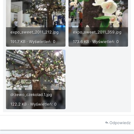
expo_sweet_2011_212.jpg
expo_sweet_2011_359.jpg
191.7 KB · Wyświetleń: 0
173.6 KB · Wyświetleń: 0
drzewo_czekolad.1.jpg
122.2 KB · Wyświetleń: 0
Odpowiedz