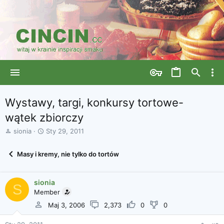
Wystawy, targi, konkursy tortowe-
wątek zbiorczy
A
D
sionia
Sty 29, 2011
u
a
t
t
Masy i kremy, nie tylko do tortów
o
a
r
r
w
o
sionia
ą
z
S
Member
t
p
k
o
Maj 3, 2006
2,373
0
0
u
c
z