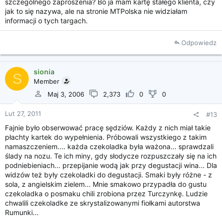
szczególnego zaproszenia? Bo ja mam kartę stałego klienta, czy
jak to się nazywa, ale na stronie MTPolska nie widziałam
informacji o tych targach.
Odpowiedz
sionia
S
Member
Maj 3, 2006
2,373
0
0
Lut 27, 2011
#13
Fajnie było obserwować pracę sędziów. Każdy z nich miał takie
płachty kartek do wypełnienia. Próbowali wszystkiego z takim
namaszczeniem.... każda czekoladka była ważona... sprawdzali
ślady na nozu. Te ich miny, gdy słodycze rozpuszczały się na ich
podniebieniach... przepijanie wodą jak przy degustacji wina... Dla
widzów też były czekoladki do degustacji. Smaki były różne - z
sola, z angielskim zielem... Mnie smakowo przypadła do gustu
czekoladka o posmaku chili zrobiona przez Turczynkę. Ludzie
chwalili czekoladke ze skrystalizowanymi fiołkami autorstwa
Rumunki...