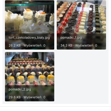
tort_czekoladowy_bialy.jpg
pomadki_1.jpg
26.2 KB · Wyświetleń: 0
34.3 KB · Wyświetleń: 0
pomadki_2.jpg
29.6 KB · Wyświetleń: 0