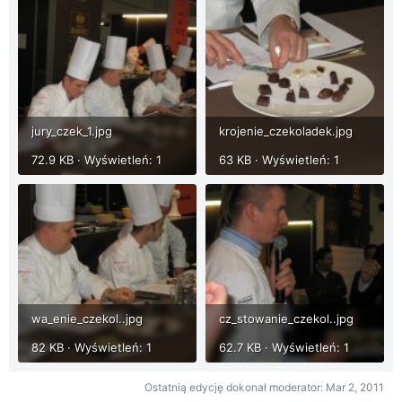
jury_czek_1.jpg
krojenie_czekoladek.jpg
72.9 KB · Wyświetleń: 1
63 KB · Wyświetleń: 1
wa_enie_czekol..jpg
cz_stowanie_czekol..jpg
82 KB · Wyświetleń: 1
62.7 KB · Wyświetleń: 1
Ostatnią edycję dokonał moderator:
Mar 2, 2011