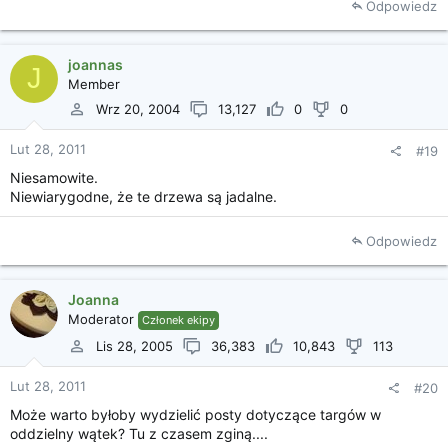
Odpowiedz
joannas
J
Member
Wrz 20, 2004
13,127
0
0
Lut 28, 2011
#19
Niesamowite.
Niewiarygodne, że te drzewa są jadalne.
Odpowiedz
Joanna
Moderator
Członek ekipy
Lis 28, 2005
36,383
10,843
113
Lut 28, 2011
#20
Może warto byłoby wydzielić posty dotyczące targów w
oddzielny wątek? Tu z czasem zginą....