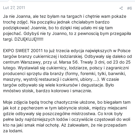
Lut 27, 2011
#6
Ja nie Joanna, ale tez byłam na targach i chętnie wam pokaże
trochę zdjęć. Na początku jednak chciałabym bardzo
podziękować Joannie, bo to dzięki niej udało mi się tam
pojechać. Gdybyś nie ty Joanno, to z pewnoscią bym przegapiła
targi. DZUĘKUJĘ!!!!!!
EXPO SWEET 20011 to już trzecia edycja największych w Polsce
targów branzy cukierniczej i lodziarskiej. Odbywały się daleko od
centrum Warszawy, przy ul. Marsa 56. Trwały 3 dni, od 23 do 25
lutego. Wystawiali się cukiernicy, lodziarze, polscy i zagraniczni
producenci sprzętu dla branży (formy, foremki, tylki, barwniki,
maszyny, wystrój restauracji i cukierni, ubiory....). W czasie
targów odbywało się wiele konkursów i degustacje. Było
mnóstwo stoisk, bardzo kolorowo i smacznie.
Moje zdjęcia będą trochę chaotycznie ułożone, bo biegałam tam
jak kot z pęcherzem w tym labiryncie stoisk, między miejscami
gdzie odbywały się poszczególne mistrzostwa. Co krok były
pełne lady najrózniejszych lodów i oczywiście częstowali do woli
kto na jaki smak miał ochotę. Aż żałowałam, że nie przepadam
za lodami.