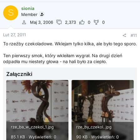
sionia
S
Member
Maj 3, 2006
2,373
0
0
Lut 27, 2011
#11
To rzeźby czekoladowe. Wklejam tylko kilka, ale było tego sporo.
Ten pierwszy smok, który wkleiłam wygrał. Na drugi dzień
odpadła mu niestety głowa - na hali było za ciepło.
Załączniki
rze_ba_w_czekol_1.jpg
rze_by_czekol..jpg
85.1 KB · Wyświetleń: 0
90 KB · Wyświetleń: 0