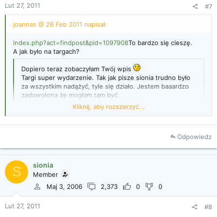
Lut 27, 2011
#7
joannas @ 26 Feb 2011 napisał:
index.php?act=findpost&pid=1097908
To bardzo się cieszę.
A jak było na targach?
Dopiero teraz zobaczyłam Twój wpis
Targi super wydarzenie. Tak jak pisze sionia trudno było
za wszystkim nadążyć, tyle się działo. Jestem baaardzo
zadowolona że mogłam tam być.
Postaram sie jutro wrzucic kilka zdjęć, bo teraz szykuję
Kliknij, aby rozszerzyć...
się do pracy na nocną zmianę.
Kliknij, aby rozszerzyć...
Odpowiedz
sionia
S
Member
Maj 3, 2006
2,373
0
0
Lut 27, 2011
#8