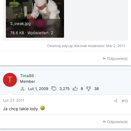
S_owak.jpg
78.6 KB · Wyświetleń: 2
Ostatnią edycję dokonał moderator:
Mar 2, 2011
Odpowiedz
Tina86
T
Member
Lut 1, 2009
3,275
8
38
Lut 27, 2011
#10
Ja chcę takie lody.
Odpowiedz