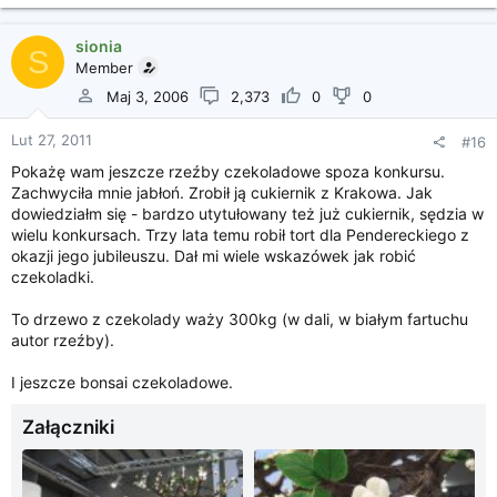
sionia
S
Member
Maj 3, 2006
2,373
0
0
Lut 27, 2011
#16
Pokażę wam jeszcze rzeźby czekoladowe spoza konkursu.
Zachwyciła mnie jabłoń. Zrobił ją cukiernik z Krakowa. Jak
dowiedziałm się - bardzo utytułowany też już cukiernik, sędzia w
wielu konkursach. Trzy lata temu robił tort dla Pendereckiego z
okazji jego jubileuszu. Dał mi wiele wskazówek jak robić
czekoladki.
To drzewo z czekolady waży 300kg (w dali, w białym fartuchu
autor rzeźby).
I jeszcze bonsai czekoladowe.
Załączniki