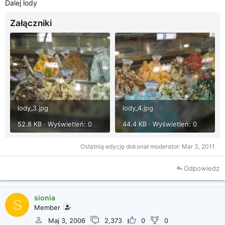
Dalej lody
Załączniki
lody_3.jpg
lody_4.jpg
52.8 KB · Wyświetleń: 0
44.4 KB · Wyświetleń: 0
Ostatnią edycję dokonał moderator:
Mar 3, 2011
Odpowiedz
sionia
S
Member
Maj 3, 2006
2,373
0
0