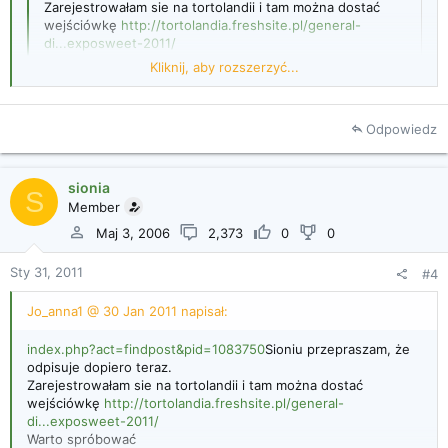
Zarejestrowałam sie na tortolandii i tam można dostać
wejściówkę
http://tortolandia.freshsite.pl/general-
di...exposweet-2011/
Warto spróbować
Kliknij, aby rozszerzyć...
Kliknij, aby rozszerzyć...
Odpowiedz
sionia
S
Member
Maj 3, 2006
2,373
0
0
Sty 31, 2011
#4
Jo_anna1 @ 30 Jan 2011 napisał:
index.php?act=findpost&pid=1083750
Sioniu przepraszam, że
odpisuje dopiero teraz.
Zarejestrowałam sie na tortolandii i tam można dostać
wejściówkę
http://tortolandia.freshsite.pl/general-
di...exposweet-2011/
Warto spróbować