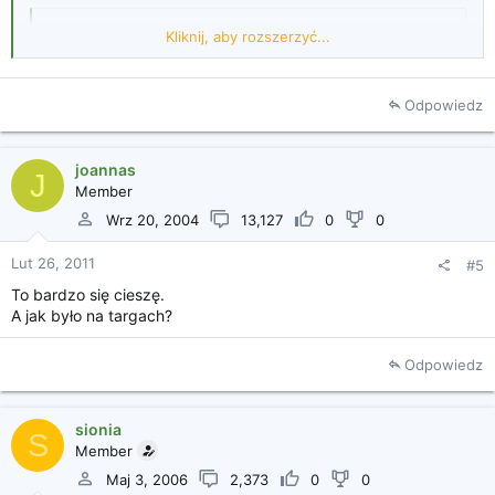
Dziękuję!!!!!!
Kliknij, aby rozszerzyć...
Odpowiedz
joannas
Kliknij, aby rozszerzyć...
J
Member
Wrz 20, 2004
13,127
0
0
Lut 26, 2011
#5
To bardzo się cieszę.
A jak było na targach?
Odpowiedz
sionia
S
Member
Maj 3, 2006
2,373
0
0