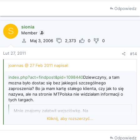
Odpowiedz
sionia
S
Member
Maj 3, 2006
2,373
0
0
Lut 27, 2011
#14
joannas @ 27 Feb 2011 napisał:
index.php?act=findpost&pid=1098440
Dziewczyny, a tam
mozna było dostac się bez jakiegoś szczególnego
zaproszenia? Bo ja mam kartę stałego klienta, czy jak to się
nazywa, ale na stronie MTPolska nie widziałam informacji o
tych targach.
Mnie znajomy załatwił wejsciówkę. Na
&quot;bramkach&quot; sprawdzali zaproszenia.
Kliknij, aby rozszerzyć...
Odpowiedz