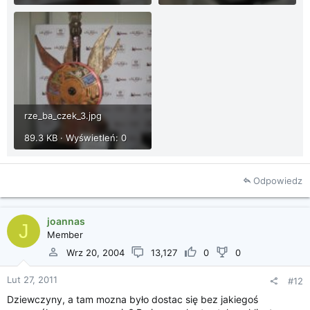
rze_ba_czek_3.jpg
89.3 KB · Wyświetleń: 0
Odpowiedz
joannas
J
Member
Wrz 20, 2004
13,127
0
0
Lut 27, 2011
#12
Dziewczyny, a tam mozna było dostac się bez jakiegoś