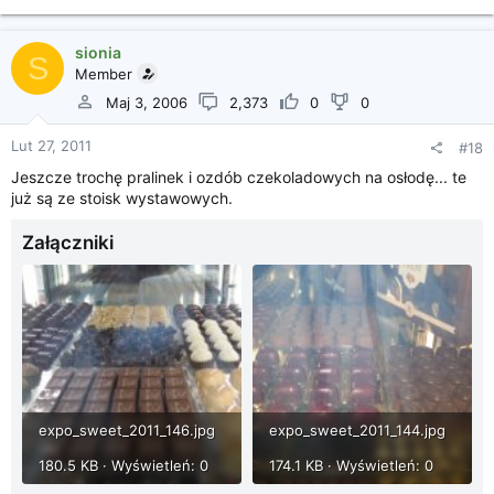
sionia
S
Member
Maj 3, 2006
2,373
0
0
Lut 27, 2011
#18
Jeszcze trochę pralinek i ozdób czekoladowych na osłodę... te
już są ze stoisk wystawowych.
Załączniki
expo_sweet_2011_146.jpg
expo_sweet_2011_144.jpg
180.5 KB · Wyświetleń: 0
174.1 KB · Wyświetleń: 0