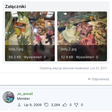
Załączniki
lody_1.jpg
lody_2.jpg
56.3 KB · Wyświetleń: 0
52.8 KB · Wyświetleń: 0
Ostatnią edycję dokonał moderator:
Lut 27, 2011
Odpowiedz
Jo_anna1
Member
Lip 9, 2009
3,284
0
0