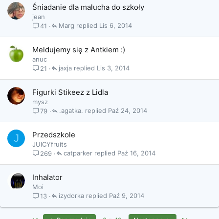
Śniadanie dla malucha do szkoły
jean
Marg
Lis 6, 2014
41
Meldujemy się z Antkiem :)
anuc
jaxja
Lis 3, 2014
21
Figurki Stikeez z Lidla
mysz
.agatka.
Paź 24, 2014
79
Przedszkole
J
JUICYfruits
catparker
Paź 16, 2014
269
Inhalator
Moi
izydorka
Paź 9, 2014
13