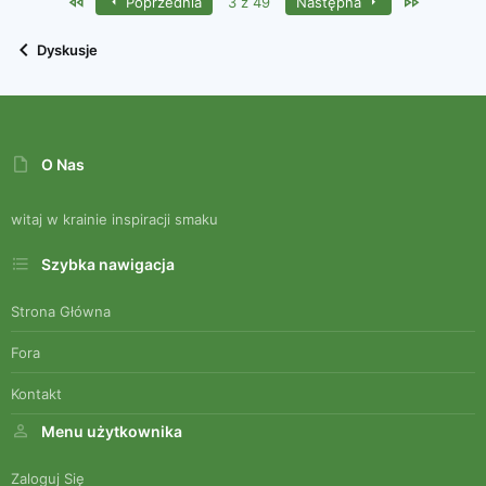
First
Last
Poprzednia
3 z 49
Następna
Dyskusje
O Nas
witaj w krainie inspiracji smaku
Szybka nawigacja
Strona Główna
Fora
Kontakt
Menu użytkownika
Zaloguj Się