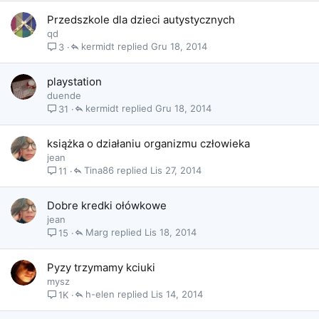
Przedszkole dla dzieci autystycznych
qd
kermidt
Gru 18, 2014
3
playstation
duende
kermidt
Gru 18, 2014
31
książka o działaniu organizmu człowieka
jean
Tina86
Lis 27, 2014
11
Dobre kredki ołówkowe
jean
Marg
Lis 18, 2014
15
Pyzy trzymamy kciuki
mysz
h-elen
Lis 14, 2014
1K