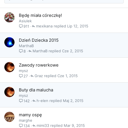
Będę miała córeczkę!
Asiulek
mexikana
Lip 12, 2015
911
Dzień Dziecka 2015
MarthaB
MarthaB
Cze 2, 2015
8
Zawody rowerkowe
mysz
Graz
Cze 1, 2015
27
Buty dla malucha
mysz
h-elen
Maj 2, 2015
142
mamy ospę
marghe
mimi33
Mar 9, 2015
134