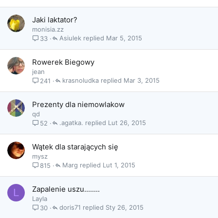
Jaki laktator?
monisia.zz
Asiulek
Mar 5, 2015
33
Rowerek Biegowy
jean
krasnoludka
Mar 3, 2015
241
Prezenty dla niemowlakow
qd
.agatka.
Lut 26, 2015
52
Wątek dla starających się
mysz
Marg
Lut 1, 2015
815
Zapalenie uszu........
L
Layla
doris71
Sty 26, 2015
30