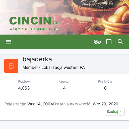
bajaderka
B
Member
·
Lokalizacja
western PA
Postów
Reakcji
Punktów
4,063
4
0
Rejestracja
Wrz 14, 2004
Ostatnia aktywność
Wrz 29, 2020
Szukaj