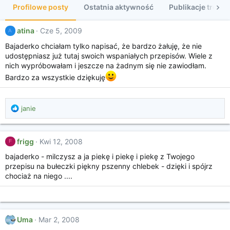
Profilowe posty
Ostatnia aktywność
Publikacje treści
atina
Cze 5, 2009
A
Bajaderko chciałam tylko napisać, że bardzo żałuję, że nie
udostępniasz już tutaj swoich wspaniałych przepisów. Wiele z
nich wypróbowałam i jeszcze na żadnym się nie zawiodłam.
Bardzo za wszystkie dziękuję
R
janie
e
a
k
frigg
Kwi 12, 2008
F
c
j
bajaderko - milczysz a ja piekę i piekę i piekę z Twojego
e
przepisu na bułeczki piękny pszenny chlebek - dzięki i spójrz
:
chociaż na niego ....
Uma
Mar 2, 2008