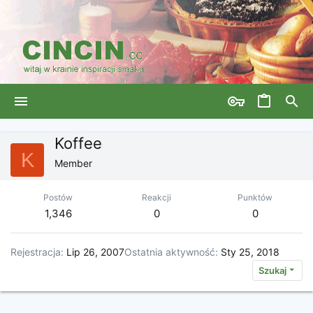
Koffee
K
Member
Postów
Reakcji
Punktów
1,346
0
0
Rejestracja
Lip 26, 2007
Ostatnia aktywność
Sty 25, 2018
Szukaj