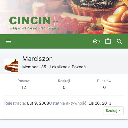
Marciszon
Member
·
35
·
Lokalizacja
Poznań
Postów
Reakcji
Punktów
12
0
0
Rejestracja
Lut 9, 2008
Ostatnia aktywność
Lis 26, 2013
Szukaj