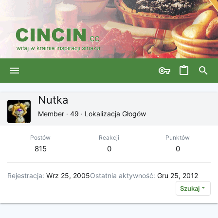
Nutka
Member
·
49
·
Lokalizacja
Głogów
Postów
Reakcji
Punktów
815
0
0
Rejestracja
Wrz 25, 2005
Ostatnia aktywność
Gru 25, 2012
Szukaj