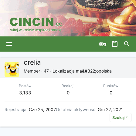
orelia
Member
·
47
·
Lokalizacja
ma&#322;opolska
Postów
Reakcji
Punktów
3,133
0
0
Rejestracja
Cze 25, 2007
Ostatnia aktywność
Gru 22, 2021
Szukaj