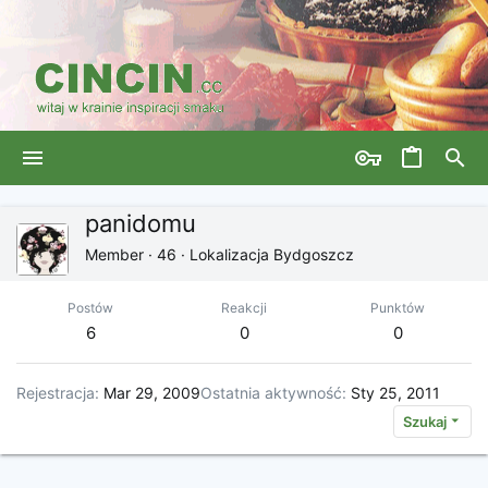
panidomu
Member
·
46
·
Lokalizacja
Bydgoszcz
Postów
Reakcji
Punktów
6
0
0
Rejestracja
Mar 29, 2009
Ostatnia aktywność
Sty 25, 2011
Szukaj