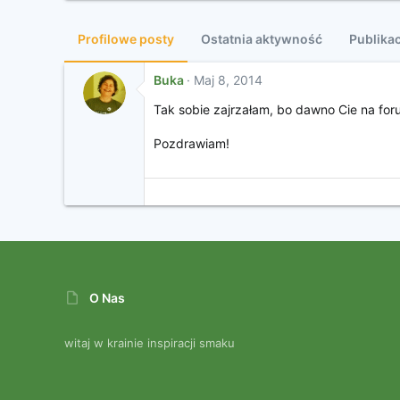
Profilowe posty
Ostatnia aktywność
Publikac
Buka
Maj 8, 2014
Tak sobie zajrzałam, bo dawno Cie na foru
Pozdrawiam!
O Nas
witaj w krainie inspiracji smaku