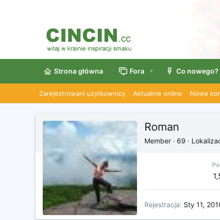
Strona główna
Fora
Co nowego?
Zarejestrowani użytkownicy
Aktualnie online
Nowe kom
Roman
Member
·
69
·
Lokaliza
Po
1
Rejestracja
Sty 11, 201