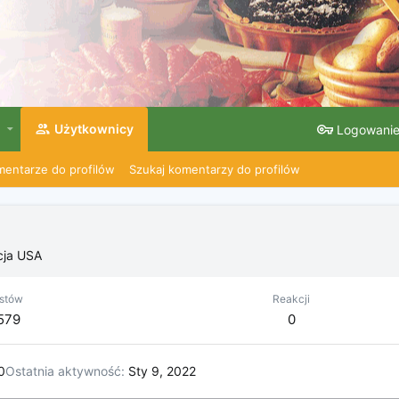
Użytkownicy
Logowani
entarze do profilów
Szukaj komentarzy do profilów
cja
USA
stów
Reakcji
,579
0
0
Ostatnia aktywność
Sty 9, 2022