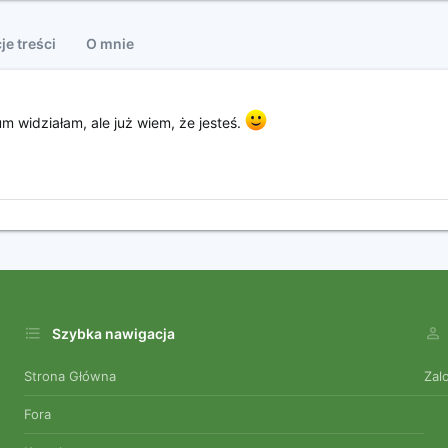
je treści
O mnie
m widziałam, ale już wiem, że jesteś.
Szybka nawigacja
Strona Główna
Zal
Fora