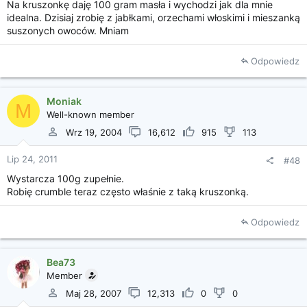
Na kruszonkę daję 100 gram masła i wychodzi jak dla mnie
idealna. Dzisiaj zrobię z jabłkami, orzechami włoskimi i mieszanką
suszonych owoców. Mniam
Odpowiedz
Moniak
M
Well-known member
Wrz 19, 2004
16,612
915
113
Lip 24, 2011
#48
Wystarcza 100g zupełnie.
Robię crumble teraz często właśnie z taką kruszonką.
Odpowiedz
Bea73
Member
Maj 28, 2007
12,313
0
0