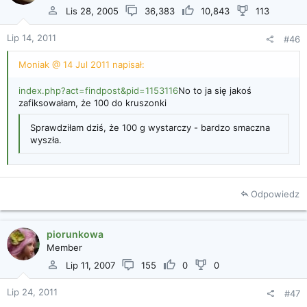
Lis 28, 2005
36,383
10,843
113
Lip 14, 2011
#46
Moniak @ 14 Jul 2011 napisał:
index.php?act=findpost&pid=1153116
No to ja się jakoś
zafiksowałam, że 100 do kruszonki
Sprawdziłam dziś, że 100 g wystarczy - bardzo smaczna
wyszła.
Odpowiedz
piorunkowa
Member
Lip 11, 2007
155
0
0
Lip 24, 2011
#47