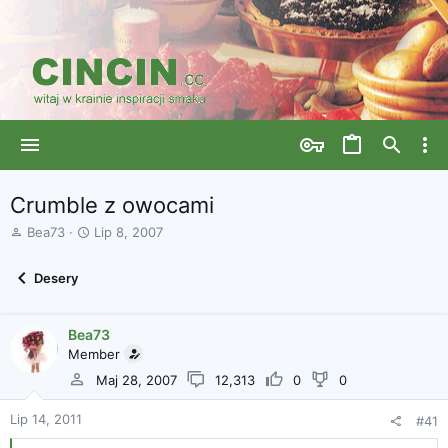
Crumble z owocami
A
D
Bea73
Lip 8, 2007
u
a
t
t
Desery
o
a
r
r
w
o
Bea73
ą
z
Member
t
p
k
o
Maj 28, 2007
12,313
0
0
u
c
z
Lip 14, 2011
#41
ę
c