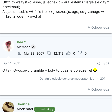
Uffff, to wszystko jasne, ja jednak ćwiara jestem i ciągle się o tym
przekonuję!
A zjadłam sobie właśnie troszkę wczorajszego, odgrzanego w
mikro, z lodem - pycha!
Odpowiedz
Bea73
Member
Maj 28, 2007
12,313
0
0
Lip 14, 2011
#45
O tak! Owocowy crumble + lody to pyszne polaczenie!
Ostatnią edycję dokonał moderator:
Lip 14, 2011
Odpowiedz
Joanna
Moderator
Członek ekipy