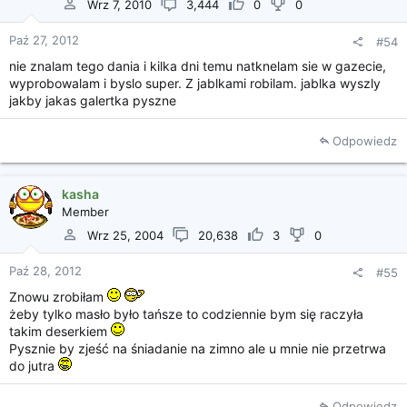
Wrz 7, 2010
3,444
0
0
Paź 27, 2012
#54
nie znalam tego dania i kilka dni temu natknelam sie w gazecie,
wyprobowalam i byslo super. Z jablkami robilam. jablka wyszly
jakby jakas galertka pyszne
Odpowiedz
kasha
Member
Wrz 25, 2004
20,638
3
0
Paź 28, 2012
#55
Znowu zrobiłam
żeby tylko masło było tańsze to codziennie bym się raczyła
takim deserkiem
Pysznie by zjeść na śniadanie na zimno ale u mnie nie przetrwa
do jutra
Odpowiedz