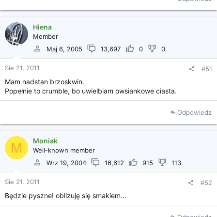
Hiena
Member
Maj 6, 2005
13,697
0
0
Sie 21, 2011
#51
Mam nadstan brzoskwin.
Popełnie to crumble, bo uwielbiam owsiankowe ciasta.
Odpowiedz
Moniak
M
Well-known member
Wrz 19, 2004
16,612
915
113
Sie 21, 2011
#52
Będzie pyszne! oblizuję się smakiem...