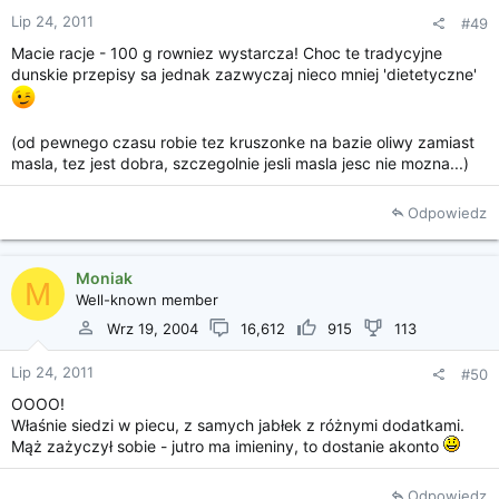
Lip 24, 2011
#49
Macie racje - 100 g rowniez wystarcza! Choc te tradycyjne
dunskie przepisy sa jednak zazwyczaj nieco mniej 'dietetyczne'
(od pewnego czasu robie tez kruszonke na bazie oliwy zamiast
masla, tez jest dobra, szczegolnie jesli masla jesc nie mozna...)
Odpowiedz
Moniak
M
Well-known member
Wrz 19, 2004
16,612
915
113
Lip 24, 2011
#50
OOOO!
Właśnie siedzi w piecu, z samych jabłek z różnymi dodatkami.
Mąż zażyczył sobie - jutro ma imieniny, to dostanie akonto
Odpowiedz