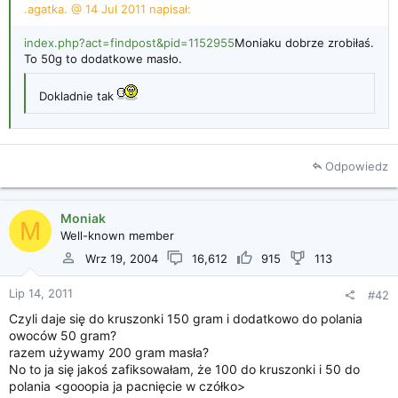
.agatka. @ 14 Jul 2011 napisał:
i
a
index.php?act=findpost&pid=1152955
Moniaku dobrze zrobiłaś.
To 50g to dodatkowe masło.
Dokladnie tak
Odpowiedz
Moniak
M
Well-known member
Wrz 19, 2004
16,612
915
113
Lip 14, 2011
#42
Czyli daje się do kruszonki 150 gram i dodatkowo do polania
owoców 50 gram?
razem używamy 200 gram masła?
No to ja się jakoś zafiksowałam, że 100 do kruszonki i 50 do
polania <gooopia ja pacnięcie w czółko>