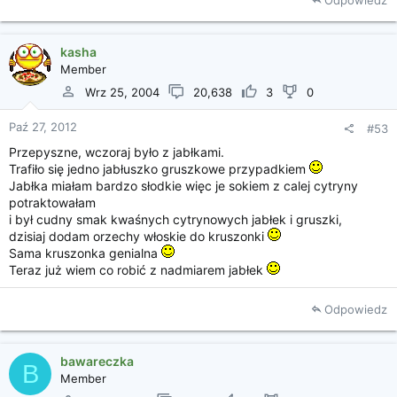
Odpowiedz
kasha
Member
Wrz 25, 2004
20,638
3
0
Paź 27, 2012
#53
Przepyszne, wczoraj było z jabłkami.
Trafiło się jedno jabłuszko gruszkowe przypadkiem
Jabłka miałam bardzo słodkie więc je sokiem z calej cytryny
potraktowałam
i był cudny smak kwaśnych cytrynowych jabłek i gruszki,
dzisiaj dodam orzechy włoskie do kruszonki
Sama kruszonka genialna
Teraz już wiem co robić z nadmiarem jabłek
Odpowiedz
bawareczka
B
Member