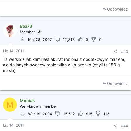
Odpowiedz
Bea73
Member
Maj 28, 2007
12,313
0
0
Lip 14, 2011
#43
Ta wersja z jablkami jest akurat robiona z dodatkowym maslem,
ale do innych owocow robie tylko z kruszonka (czyli te 150 g
masla).
Odpowiedz
Moniak
M
Well-known member
Wrz 19, 2004
16,612
915
113
Lip 14, 2011
#44