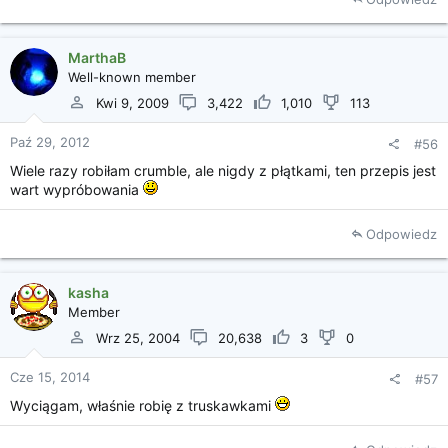
MarthaB
Well-known member
Kwi 9, 2009
3,422
1,010
113
Paź 29, 2012
#56
Wiele razy robiłam crumble, ale nigdy z płątkami, ten przepis jest
wart wypróbowania
Odpowiedz
kasha
Member
Wrz 25, 2004
20,638
3
0
Cze 15, 2014
#57
Wyciągam, właśnie robię z truskawkami