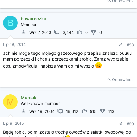
Odpowiedz
bawareczka
B
Member
Wrz 7, 2010
3,444
0
0
Lip 19, 2014
#58
ach nie moge tego mojego gazetowego przepisu znalezc buuuu
mam porzeczki i chce z porzeczkami zrobic. Zaraz wygrzebie
cos, zmodyfikuje i napisze Wam co mi wyszlo
Odpowiedz
Moniak
M
Well-known member
Wrz 19, 2004
16,612
915
113
Lip 9, 2015
#59
Będę robić, bo mi zostało trochę owoców z sałatki owocowej do