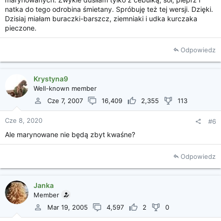
natka do tego odrobina śmietany. Spróbuję też tej wersji. Dzięki.
Dzisiaj miałam buraczki-barszcz, ziemniaki i udka kurczaka
pieczone.
Odpowiedz
Krystyna9
Well-known member
Cze 7, 2007
16,409
2,355
113
Cze 8, 2020
#6
Ale marynowane nie będą zbyt kwaśne?
Odpowiedz
Janka
Member
Mar 19, 2005
4,597
2
0