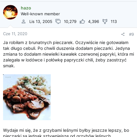
hazo
Well-known member
Lis 13, 2005
10,279
4,396
113
Cze 11, 2020
#9
Ja robiłam z brunatnych pieczarek. Oczywiście nie gotowałam
tak długo cebuli. Po chwili duszenia dodałam pieczarki. Jedyna
zmiana to dodałam niewielki kawałek czerwonej papryki, która mi
zalegała w lodówce i połówkę papryczki chili, żeby zaostrzyć
smak.
Wydaje mi się, że z grzybami leśnymi byłby jeszcze lepszy, bo
pieczarki są jednak sztywniejsze od grzybów leśnych.