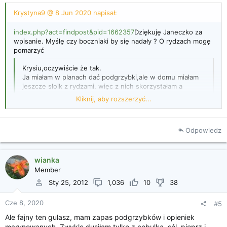
Krystyna9 @ 8 Jun 2020 napisał:
index.php?act=findpost&pid=1662357
Dziękuję Janeczko za
wpisanie. Myślę czy boczniaki by się nadały ? O rydzach mogę
pomarzyć
Krysiu,oczywiście że tak.
Ja miałam w planach dać podgrzybki,ale w domu miałam
jeszcze słoik z rydzami, więc z nich skorzystałam a
podgrzybki będą na drugi raz.
Kliknij, aby rozszerzyć...
Odpowiedz
Kliknij, aby rozszerzyć...
wianka
Member
Sty 25, 2012
1,036
10
38
Cze 8, 2020
#5
Ale fajny ten gulasz, mam zapas podgrzybków i opieniek
marynowanych. Zwykle dusiłam tylko z cebulką, sól, pieprz i