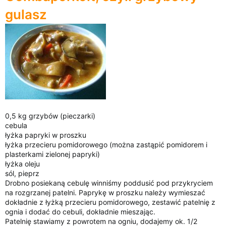
i
gulasz
a
0,5 kg grzybów (pieczarki)
cebula
łyżka papryki w proszku
łyżka przecieru pomidorowego (można zastąpić pomidorem i
plasterkami zielonej papryki)
łyżka oleju
sól, pieprz
Drobno posiekaną cebulę winniśmy poddusić pod przykryciem
na rozgrzanej patelni. Paprykę w proszku należy wymieszać
dokładnie z łyżką przecieru pomidorowego, zestawić patelnię z
ognia i dodać do cebuli, dokładnie mieszając.
Patelnię stawiamy z powrotem na ogniu, dodajemy ok. 1/2