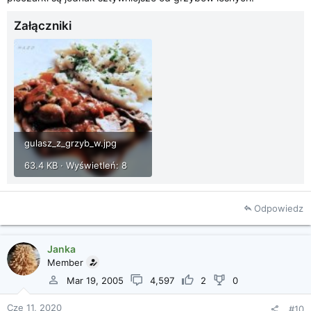
Załączniki
gulasz_z_grzyb_w.jpg
63.4 KB · Wyświetleń: 8
Odpowiedz
Janka
Member
Mar 19, 2005
4,597
2
0
Cze 11, 2020
#10