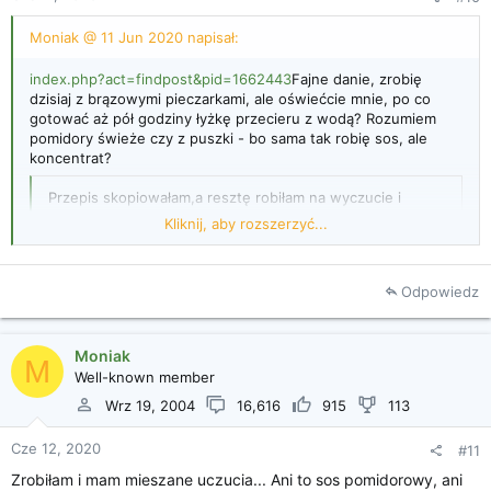
Moniak @ 11 Jun 2020 napisał:
index.php?act=findpost&pid=1662443
Fajne danie, zrobię
dzisiaj z brązowymi pieczarkami, ale oświećcie mnie, po co
gotować aż pół godziny łyżkę przecieru z wodą? Rozumiem
pomidory świeże czy z puszki - bo sama tak robię sos, ale
koncentrat?
Przepis skopiowałam,a resztę robiłam na wyczucie i
oczywiście nie trwało to tak długo jak podano w
Kliknij, aby rozszerzyć...
przepisie.
Odpowiedz
Kliknij, aby rozszerzyć...
Moniak
M
Well-known member
Wrz 19, 2004
16,616
915
113
Cze 12, 2020
#11
Zrobiłam i mam mieszane uczucia... Ani to sos pomidorowy, ani