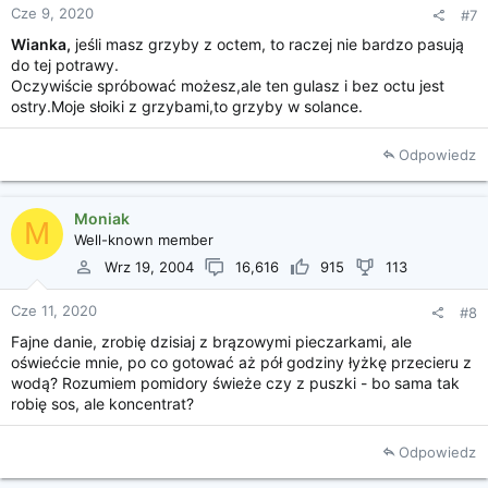
Cze 9, 2020
#7
Wianka,
jeśli masz grzyby z octem, to raczej nie bardzo pasują
do tej potrawy.
Oczywiście spróbować możesz,ale ten gulasz i bez octu jest
ostry.Moje słoiki z grzybami,to grzyby w solance.
Odpowiedz
Moniak
M
Well-known member
Wrz 19, 2004
16,616
915
113
Cze 11, 2020
#8
Fajne danie, zrobię dzisiaj z brązowymi pieczarkami, ale
oświećcie mnie, po co gotować aż pół godziny łyżkę przecieru z
wodą? Rozumiem pomidory świeże czy z puszki - bo sama tak
robię sos, ale koncentrat?
Odpowiedz