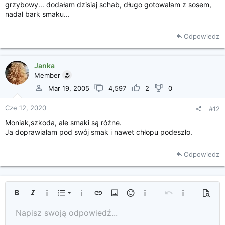
grzybowy... dodałam dzisiaj schab, długo gotowałam z sosem,
nadal bark smaku...
Odpowiedz
Janka
Member
Mar 19, 2005
4,597
2
0
Cze 12, 2020
#12
Moniak,szkoda, ale smaki są różne.
Ja doprawiałam pod swój smak i nawet chłopu podeszło.
Odpowiedz
Uporządkowana lista
Pogrubienie
Kursywa
Więcej opcji...
Lista
Więcej opcji...
Wprowadź link
Wprowadź obrazek
Uśmieszki
Więcej opcji...
Cofnij
Więcej opcji...
Podglą
Nieuporządkowana lista
Napisz swoją odpowiedź...
Tekst od lewej
9
Standardowy
Zapisz szkic
Arial
Rozmiar czcionki
Wyrównanie
Cytat
Ponów
Media
Przełącz BB Code
Kolor tekstu
Format tekstu
Wprowadź tabelę
Usuwanie formatowania
Rodzaj czcionki
Linia pozioma
Szkice
Przekreślenie
Spoiler
Podkreślenie
Kod
Kod wewnętrzny
Spoiler wewnątrz tekstu