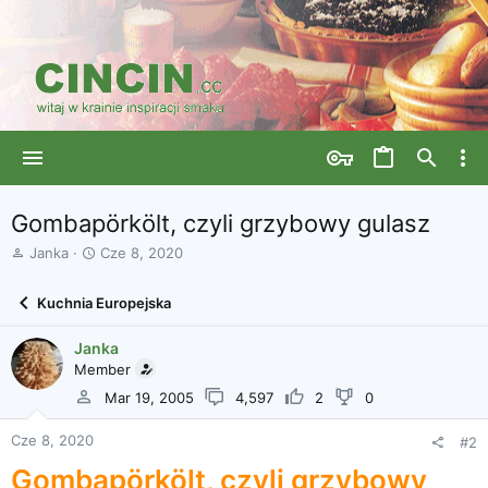
Gombapörkölt, czyli grzybowy gulasz
A
D
Janka
Cze 8, 2020
u
a
t
t
Kuchnia Europejska
o
a
r
r
Janka
w
o
ą
Member
z
t
p
Mar 19, 2005
4,597
2
0
k
o
u
c
Cze 8, 2020
#2
z
ę
Gombapörkölt, czyli grzybowy
c