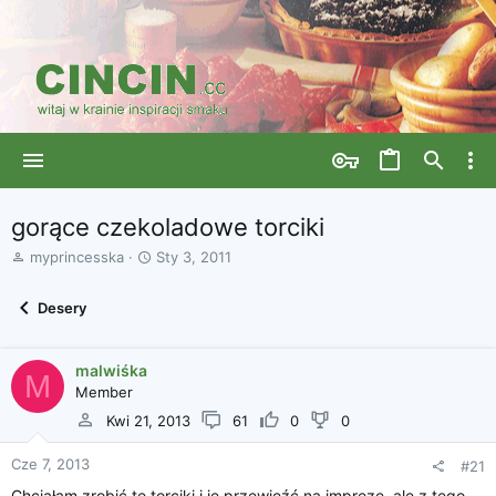
gorące czekoladowe torciki
A
D
myprincesska
Sty 3, 2011
u
a
t
t
Desery
o
a
r
r
w
o
malwiśka
ą
z
M
Member
t
p
k
o
Kwi 21, 2013
61
0
0
u
c
z
Cze 7, 2013
#21
ę
Chciałam zrobić te torciki i je przewieźć na imprezę, ale z tego
c