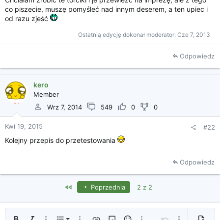
i
co piszecie, muszę pomyśleć nad innym deserem, a ten upiec i
a
od razu zjeść
Ostatnią edycję dokonał moderator:
Cze 7, 2013
Odpowiedz
kero
Member
Wrz 7, 2014
549
0
0
Kwi 19, 2015
#22
Kolejny przepis do przetestowania
Odpowiedz
First
Poprzednia
2 z 2