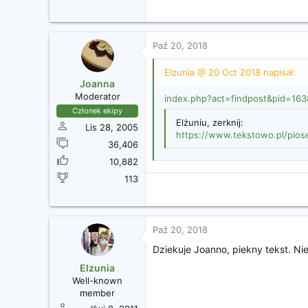
Paź 20, 2018
Elzunia @ 20 Oct 2018 napisał:
Joanna
Moderator
index.php?act=findpost&pid=16
Członek ekipy
Elżuniu, zerknij:
Lis 28, 2005
https://www.tekstowo.pl/piose
36,406
10,882
113
Paź 20, 2018
Dziekuje Joanno, piekny tekst. Ni
Elzunia
Well-known
member