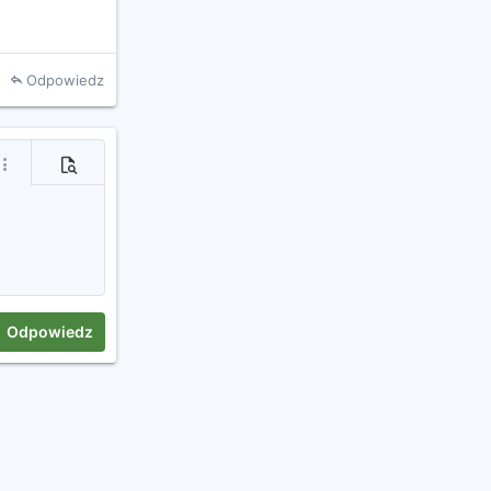
Odpowiedz
j
ięcej opcji...
Podgląd
Odpowiedz