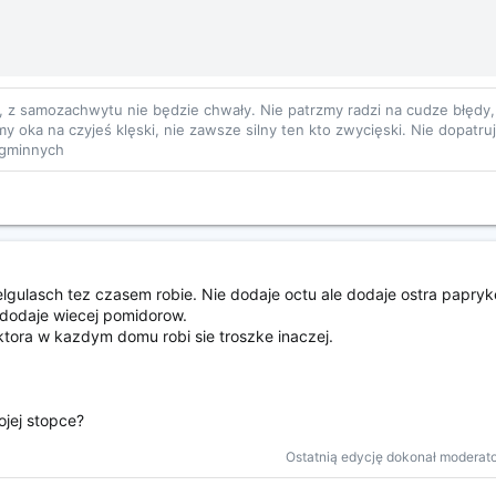
y, z samozachwytu nie będzie chwały. Nie patrzmy radzi na cudze błędy
y oka na czyjeś klęski, nie zawsze silny ten kto zwycięski. Nie dopatru
agminnych
elgulasch tez czasem robie. Nie dodaje octu ale dodaje ostra papryke
dodaje wiecej pomidorow.
ktora w kazdym domu robi sie troszke inaczej.
ojej stopce?
Ostatnią edycję dokonał moderat