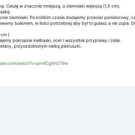
kę. Celulę w znacznie mniejszą, a ziemniaki większą (1,5 cm).
askę.
pnie ziemniaki. Po krótkim czasie dodajemy przecier pomidorowy, cz
wamy bulionem, w ilości potrzebnej aby był to gulasz a nie zupa. 
 cm )
emy pokrojone kiełbaski, ocet i wszystkie przyprawy i zioła.
etany, przyozdobionym natką pietruszki.
utube.com/watch?v=pm4Cg6NZ19w