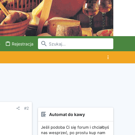
e
Rejestracja
#2
Automat do kawy
Jeśli podoba Ci się forum i chciałbyś
nas wesprzeć, po prostu kup nam