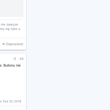
, nie zawsze
jmy się tyko u
Odpowiedz
#3
. Bulionu nie
or:
Paź 20, 2018