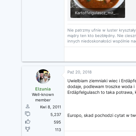
Kartoffelgulascz_mit_W_rstchen_cin.jpg
232.5 KB · Wyświetleń: 5
Nie patrzmy ufnie w luster kryształ
mądry ten kto bezbłędny. Nie cieszm
innych niedoskonałości wspólnie n
Paź 20, 2018
Uwielbiam ziemniaki wiec i Erdäpf
dodaje, podlewam troszke woda i 
Elzunia
Erdäpfelgulasch to taka potrawa, 
Well-known
member
Kwi 8, 2011
5,237
Europo, skad pochodzi cytat w tw
595
113