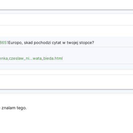
38651
Europo, skad pochodzi cytat w twojej stopce?
nka,czeslaw_ni...wata_bieda.html
e znalam tego.