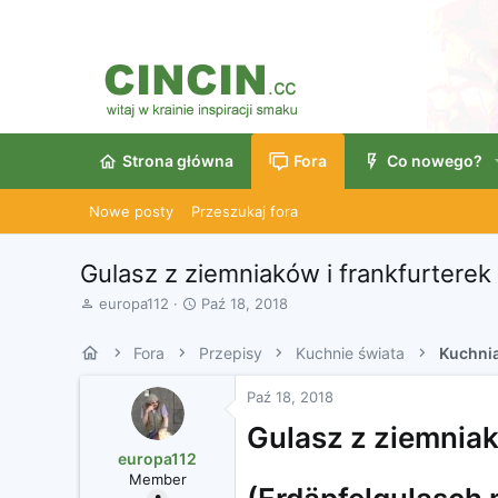
Strona główna
Fora
Co nowego?
Nowe posty
Przeszukaj fora
Gulasz z ziemniaków i frankfurterek
A
D
europa112
Paź 18, 2018
u
a
t
t
Fora
Przepisy
Kuchnie świata
Kuchnia
o
a
r
r
Paź 18, 2018
w
o
ą
z
Gulasz z ziemniak
t
p
europa112
k
o
Member
u
c