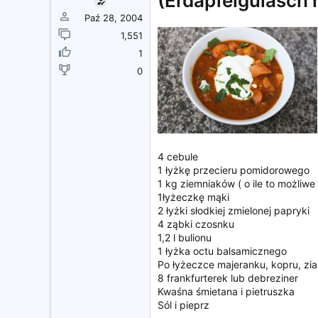
(Erdäpfelgulasch 
z
ę
Paź 28, 2004
c
1,551
i
1
a
0
4 cebule
1 łyżkę przecieru pomidorowego
1 kg ziemniaków ( o ile to możliwe
1łyżeczkę mąki
2 łyżki słodkiej zmielonej papryki
4 ząbki czosnku
1,2 l bulionu
1 łyżka octu balsamicznego
Po łyżeczce majeranku, kopru, zia
8 frankfurterek lub debreziner
Kwaśna śmietana i pietruszka
Sól i pieprz