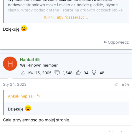
dodawac stopniowo make i mleko az bedzie gladkie, plynne
ciasto, wtedy dodac obrane i starte na grubych oczkack jablka
i ubita sztywno piane, delikatnie wymieszac.
Kliknij, aby rozszerzyć...
Mala patelnie posmarowac stopionym tluszczem i smazyc
Dziękuję
nalesniki po obu stronach. Posypac curem i podawac.
(mysle, ze ten tluszcz to chyba maslo, ale nie zawsze
wypadalo pisac "maslo")
Odpowiedz
Zrodlo:
Maciej Halbanski - Co jedza nad Dunajem. Wyd. Watra 1977.
Hanka145
H
Well-known member
Kwi 15, 2005
1,548
94
48
Sty 24, 2023
#28
AnkaP napisał:
Dziękuję
Cala przyjemnosc po mojej stronie.