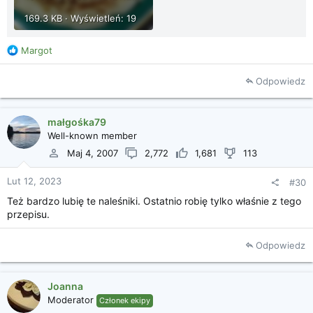
169.3 KB · Wyświetleń: 19
R
Margot
e
a
Odpowiedz
k
c
j
małgośka79
e
Well-known member
:
Maj 4, 2007
2,772
1,681
113
Lut 12, 2023
#30
Też bardzo lubię te naleśniki. Ostatnio robię tylko właśnie z tego
przepisu.
Odpowiedz
Joanna
Moderator
Członek ekipy