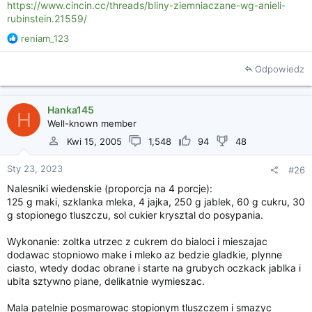
https://www.cincin.cc/threads/bliny-ziemniaczane-wg-anieli-
rubinstein.21559/
R
reniam_123
e
a
Odpowiedz
k
c
j
Hanka145
e
H
Well-known member
:
Kwi 15, 2005
1,548
94
48
Sty 23, 2023
#26
Nalesniki wiedenskie (proporcja na 4 porcje):
125 g maki, szklanka mleka, 4 jajka, 250 g jablek, 60 g cukru, 30
g stopionego tluszczu, sol cukier krysztal do posypania.
Wykonanie: zoltka utrzec z cukrem do bialoci i mieszajac
dodawac stopniowo make i mleko az bedzie gladkie, plynne
ciasto, wtedy dodac obrane i starte na grubych oczkack jablka i
ubita sztywno piane, delikatnie wymieszac.
Mala patelnie posmarowac stopionym tluszczem i smazyc