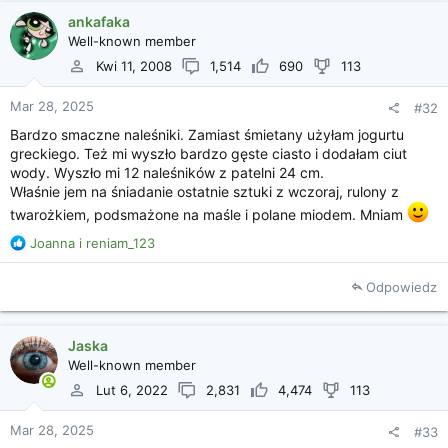
j
ankafaka
e
Well-known member
:
Kwi 11, 2008
1,514
690
113
Mar 28, 2025
#32
Bardzo smaczne naleśniki. Zamiast śmietany użyłam jogurtu
greckiego. Też mi wyszło bardzo gęste ciasto i dodałam ciut
wody. Wyszło mi 12 naleśników z patelni 24 cm.
Właśnie jem na śniadanie ostatnie sztuki z wczoraj, rulony z
twarożkiem, podsmażone na maśle i polane miodem. Mniam
R
Joanna
i
reniam_123
e
a
Odpowiedz
k
c
j
Jaska
e
Well-known member
:
Lut 6, 2022
2,831
4,474
113
Mar 28, 2025
#33