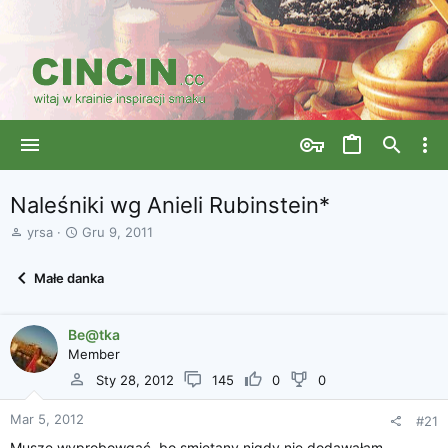
Naleśniki wg Anieli Rubinstein*
A
D
yrsa
Gru 9, 2011
u
a
t
t
Małe danka
o
a
r
r
w
o
Be@tka
ą
z
Member
t
p
k
o
Sty 28, 2012
145
0
0
u
c
z
Mar 5, 2012
#21
ę
Muszę wyprobowqać, bo smietany nigdy nie dodawałam
c