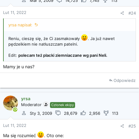
Mar 5, 2009
14,725
7,745
113
Lut 11, 2022
#24
yrsa napisał:
Reniu, cieszę się, że Ci zasmakowały
. Ja już nawet
pędzelkiem nie natłuszczam patelni.
Edit:
polecam też placki ziemniaczane wg pani Neli.
Mamy je u nas?
Odpowiedz
yrsa
Moderator
Członek ekipy
Sty 3, 2009
28,679
2,956
113
Lut 11, 2022
#25
Ma się rozumieć
. Oto one: