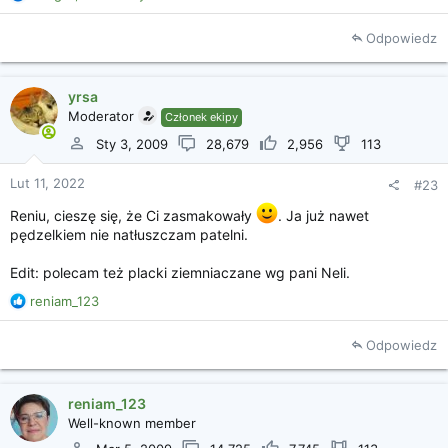
e
a
Odpowiedz
k
c
j
yrsa
e
Moderator
Członek ekipy
:
Sty 3, 2009
28,679
2,956
113
Lut 11, 2022
#23
Reniu, cieszę się, że Ci zasmakowały
. Ja już nawet
pędzelkiem nie natłuszczam patelni.
Edit: polecam też placki ziemniaczane wg pani Neli.
R
reniam_123
e
a
Odpowiedz
k
c
j
reniam_123
e
Well-known member
: