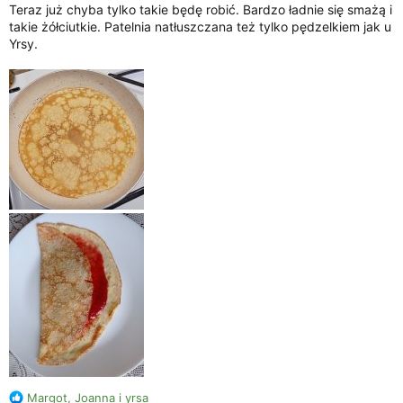
Teraz już chyba tylko takie będę robić. Bardzo ładnie się smażą i
takie żółciutkie. Patelnia natłuszczana też tylko pędzelkiem jak u
Yrsy.
R
Margot
,
Joanna
i
yrsa