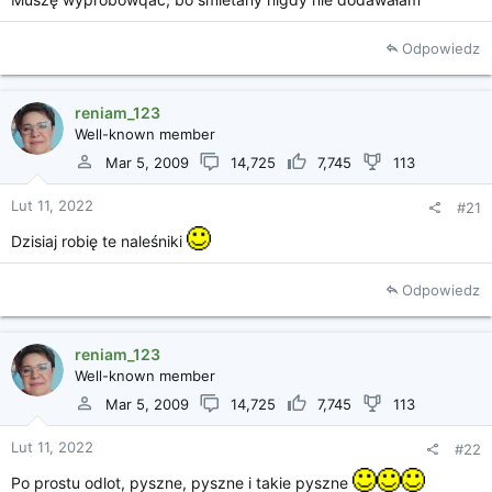
i
a
Odpowiedz
reniam_123
Well-known member
Mar 5, 2009
14,725
7,745
113
Lut 11, 2022
#21
Dzisiaj robię te naleśniki
Odpowiedz
reniam_123
Well-known member
Mar 5, 2009
14,725
7,745
113
Lut 11, 2022
#22
Po prostu odlot, pyszne, pyszne i takie pyszne