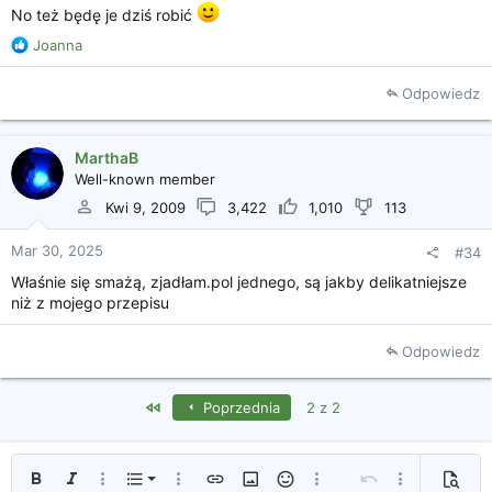
No też będę je dziś robić
R
Joanna
e
a
Odpowiedz
k
c
j
MarthaB
e
Well-known member
:
Kwi 9, 2009
3,422
1,010
113
Mar 30, 2025
#34
Właśnie się smażą, zjadłam.pol jednego, są jakby delikatniejsze
niż z mojego przepisu
Odpowiedz
First
Poprzednia
2 z 2
Uporządkowana lista
Pogrubienie
Kursywa
Więcej opcji...
Lista
Więcej opcji...
Wprowadź link
Wprowadź obrazek
Uśmieszki
Więcej opcji...
Cofnij
Więcej opcji...
Podglą