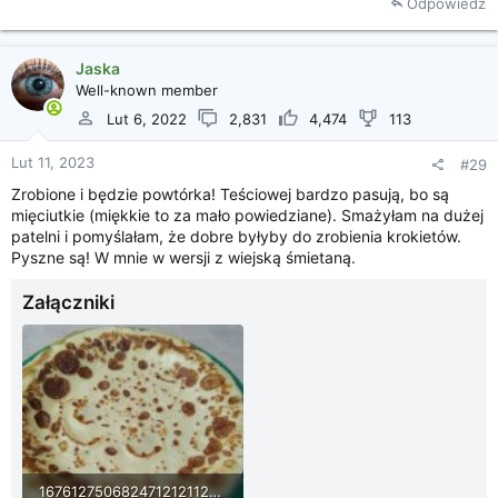
Odpowiedz
Jaska
Well-known member
Lut 6, 2022
2,831
4,474
113
Lut 11, 2023
#29
Zrobione i będzie powtórka! Teściowej bardzo pasują, bo są
mięciutkie (miękkie to za mało powiedziane). Smażyłam na dużej
patelni i pomyślałam, że dobre byłyby do zrobienia krokietów.
Pyszne są! W mnie w wersji z wiejską śmietaną.
Załączniki
1676127506824712121122590314503.jpg