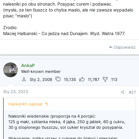
nalesniki po obu stronach. Posypac curem i podawac.
(mysle, ze ten tluszcz to chyba maslo, ale nie zawsze wypadalo
pisac "maslo")
Zrodlo:
Maciej Halbanski - Co jedza nad Dunajem. Wyd. Watra 1977.
Odpowiedz
AnkaP
Well-known member
Sty 2, 2008
15,135
11,787
113
Sty 23, 2023
#27
Hanka145 napisał:
Nalesniki wiedenskie (proporcja na 4 porcje):
125 g maki, szklanka mleka, 4 jajka, 250 g jablek, 60 g cukru,
30 g stopionego tluszczu, sol cukier krysztal do posypania.
Wykonanie: zoltka utrzec z cukrem do bialoci i mieszajac