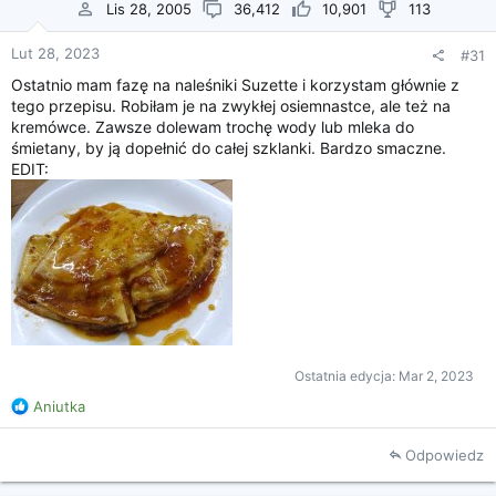
Lis 28, 2005
36,412
10,901
113
Lut 28, 2023
#31
Ostatnio mam fazę na naleśniki Suzette i korzystam głównie z
tego przepisu. Robiłam je na zwykłej osiemnastce, ale też na
kremówce. Zawsze dolewam trochę wody lub mleka do
śmietany, by ją dopełnić do całej szklanki. Bardzo smaczne.
EDIT:
Ostatnia edycja:
Mar 2, 2023
R
Aniutka
e
a
Odpowiedz
k
c