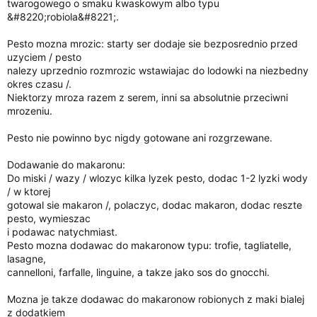
twarogowego o smaku kwaskowym albo typu
&#8220;robiola&#8221;.
Pesto mozna mrozic: starty ser dodaje sie bezposrednio przed
uzyciem / pesto
nalezy uprzednio rozmrozic wstawiajac do lodowki na niezbedny
okres czasu /.
Niektorzy mroza razem z serem, inni sa absolutnie przeciwni
mrozeniu.
Pesto nie powinno byc nigdy gotowane ani rozgrzewane.
Dodawanie do makaronu:
Do miski / wazy / wlozyc kilka lyzek pesto, dodac 1-2 lyzki wody
/ w ktorej
gotowal sie makaron /, polaczyc, dodac makaron, dodac reszte
pesto, wymieszac
i podawac natychmiast.
Pesto mozna dodawac do makaronow typu: trofie, tagliatelle,
lasagne,
cannelloni, farfalle, linguine, a takze jako sos do gnocchi.
Mozna je takze dodawac do makaronow robionych z maki bialej
z dodatkiem