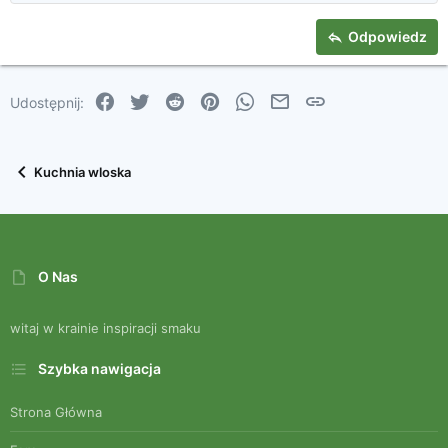
Nagłówek 2
15
Georgia
Tekst justowany
Nagłówek 3
Odpowiedz
18
Tahoma
22
Times New Roman
Facebook
Twitter
Reddit
Pinterest
WhatsApp
Email
Link
Udostępnij:
26
Trebuchet MS
Verdana
Kuchnia wloska
O Nas
witaj w krainie inspiracji smaku
Szybka nawigacja
Strona Główna