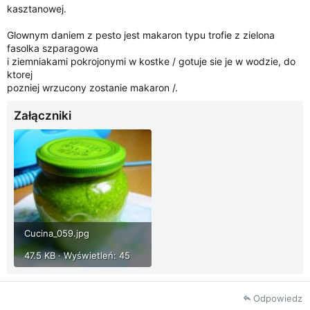
kasztanowej.
Glownym daniem z pesto jest makaron typu trofie z zielona
fasolka szparagowa
i ziemniakami pokrojonymi w kostke / gotuje sie je w wodzie, do
ktorej
pozniej wrzucony zostanie makaron /.
Załączniki
Cucina_059.jpg
47.5 KB · Wyświetleń: 45
Odpowiedz