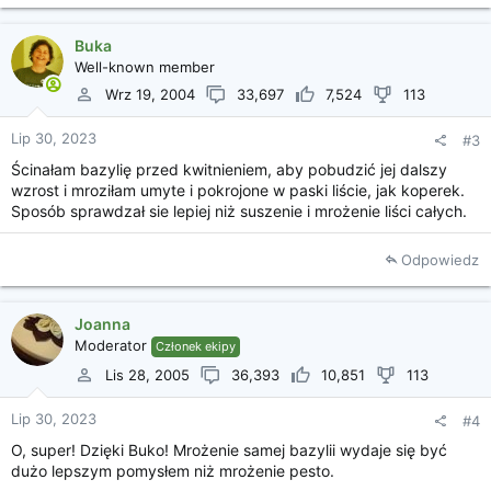
Buka
Well-known member
Wrz 19, 2004
33,697
7,524
113
Lip 30, 2023
#3
Ścinałam bazylię przed kwitnieniem, aby pobudzić jej dalszy
wzrost i mroziłam umyte i pokrojone w paski liście, jak koperek.
Sposób sprawdzał sie lepiej niż suszenie i mrożenie liści całych.
Odpowiedz
Joanna
Moderator
Członek ekipy
Lis 28, 2005
36,393
10,851
113
Lip 30, 2023
#4
O, super! Dzięki Buko! Mrożenie samej bazylii wydaje się być
dużo lepszym pomysłem niż mrożenie pesto.