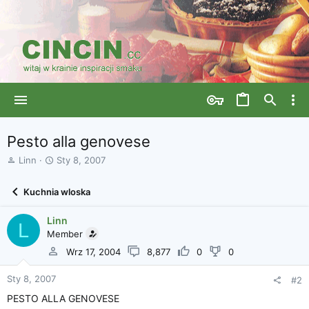
Pesto alla genovese
A
D
Linn
Sty 8, 2007
u
a
t
t
Kuchnia wloska
o
a
r
r
Linn
w
o
L
ą
Member
z
t
p
Wrz 17, 2004
8,877
0
0
k
o
u
c
Sty 8, 2007
#2
z
ę
PESTO ALLA GENOVESE
c