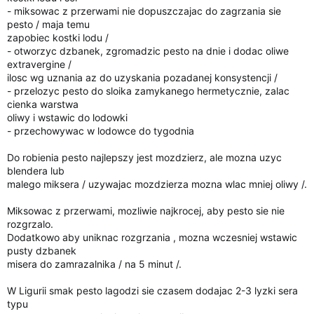
- miksowac z przerwami nie dopuszczajac do zagrzania sie
pesto / maja temu
zapobiec kostki lodu /
- otworzyc dzbanek, zgromadzic pesto na dnie i dodac oliwe
extravergine /
ilosc wg uznania az do uzyskania pozadanej konsystencji /
- przelozyc pesto do sloika zamykanego hermetycznie, zalac
cienka warstwa
oliwy i wstawic do lodowki
- przechowywac w lodowce do tygodnia
Do robienia pesto najlepszy jest mozdzierz, ale mozna uzyc
blendera lub
malego miksera / uzywajac mozdzierza mozna wlac mniej oliwy /.
Miksowac z przerwami, mozliwie najkrocej, aby pesto sie nie
rozgrzalo.
Dodatkowo aby uniknac rozgrzania , mozna wczesniej wstawic
pusty dzbanek
misera do zamrazalnika / na 5 minut /.
W Ligurii smak pesto lagodzi sie czasem dodajac 2-3 lyzki sera
typu