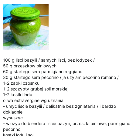
i
a
100 g lisci bazylii / samych lisci, bez lodyzek /
50 g orzeszkow piniowych
60 g startego sera parmigiano reggiano
30 g startego sera pecorino / ja uzylam pecorino romano /
1-2 zabki czosnku
1-2 szczypty grubej soli morskiej
1-2 kostki lodu
oliwa extravergine wg uznania
- umyc liscie bazylii / delikatnie bez zgniatania / i bardzo
dokladnie
wysuszyc
- wlozyc do blendera liscie bazylii, orzeszki piniowe, parmigiano i
pecorino,
kostki lodu i sol