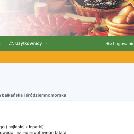
Użytkownicy
Logowani
 bałkańska i śródziemnomorska
( najlepiej z łopatki)
wego ; najlepiej gotowego tatara