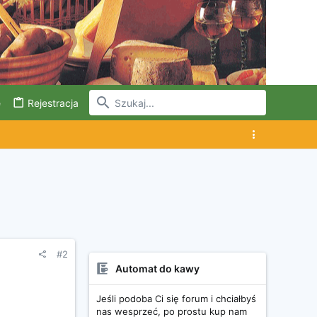
e
Rejestracja
#2
Automat do kawy
Jeśli podoba Ci się forum i chciałbyś
nas wesprzeć, po prostu kup nam