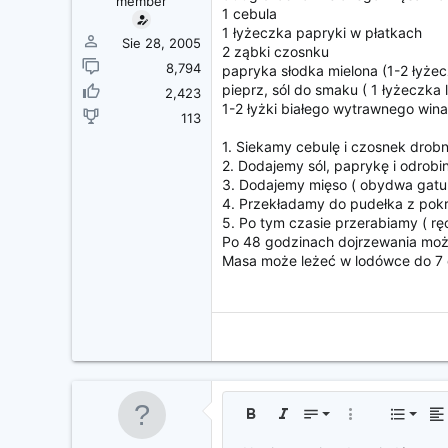
member
z
1 cebula
ę
1 łyżeczka papryki w płatkach
c
Sie 28, 2005
2 ząbki czosnku
i
8,794
papryka słodka mielona (1-2 łyżec
a
pieprz, sól do smaku ( 1 łyżeczka 
2,423
1-2 łyżki białego wytrawnego wina
113
1. Siekamy cebulę i czosnek drobn
2. Dodajemy sól, paprykę i odrobi
3. Dodajemy mięso ( obydwa gatun
4. Przekładamy do pudełka z pokr
5. Po tym czasie przerabiamy ( r
Po 48 godzinach dojrzewania możn
Masa może leżeć w lodówce do 7 
Tekst
9
Stan
Pogrubienie
Kursywa
Rozmiar czcionki
Więcej opcji...
Lista
Wy