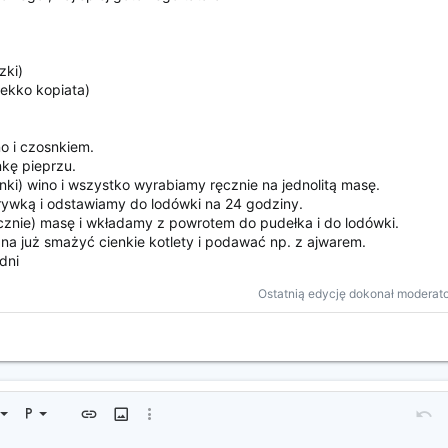
zki)
lekko kopiata)
o i czosnkiem.
nkę pieprzu.
ki) wino i wszystko wyrabiamy ręcznie na jednolitą masę.
ywką i odstawiamy do lodówki na 24 godziny.
ęcznie) masę i wkładamy z powrotem do pudełka i do lodówki.
a już smażyć cienkie kotlety i podawać np. z ajwarem.
dni
Ostatnią edycję dokonał moderat
 od lewej
dardowy
Uporządkowana lista
równanie
Format tekstu
Wprowadź link
Wprowadź obrazek
Więcej opcji...
Cofni
W