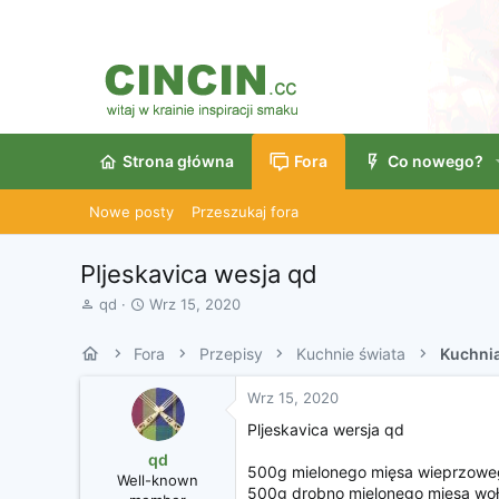
Strona główna
Fora
Co nowego?
Nowe posty
Przeszukaj fora
Pljeskavica wesja qd
A
D
qd
Wrz 15, 2020
u
a
t
t
Fora
Przepisy
Kuchnie świata
Kuchnia
o
a
r
r
Wrz 15, 2020
w
o
ą
z
Pljeskavica wersja qd
t
p
qd
k
o
500g mielonego mięsa wieprzowego 
Well-known
u
c
500g drobno mielonego mięsa woło