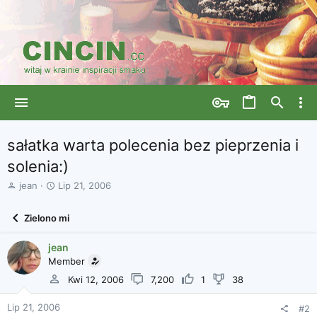
sałatka warta polecenia bez pieprzenia i
solenia:)
A
D
jean
Lip 21, 2006
u
a
t
t
Zielono mi
o
a
r
r
jean
w
o
ą
Member
z
t
p
Kwi 12, 2006
7,200
1
38
k
o
u
c
Lip 21, 2006
#2
z