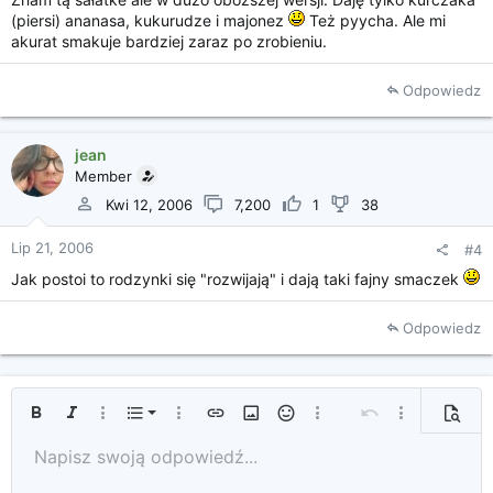
(piersi) ananasa, kukurudze i majonez
Też pyycha. Ale mi
akurat smakuje bardziej zaraz po zrobieniu.
Odpowiedz
jean
Member
Kwi 12, 2006
7,200
1
38
Lip 21, 2006
#4
Jak postoi to rodzynki się "rozwijają" i dają taki fajny smaczek
Odpowiedz
Uporządkowana lista
Pogrubienie
Kursywa
Więcej opcji...
Lista
Więcej opcji...
Wprowadź link
Wprowadź obrazek
Uśmieszki
Więcej opcji...
Cofnij
Więcej opcji...
Podglą
Nieuporządkowana lista
Napisz swoją odpowiedź...
Tekst od lewej
9
Standardowy
Zapisz szkic
Arial
Rozmiar czcionki
Wyrównanie
Cytat
Ponów
Media
Przełącz BB Code
Kolor tekstu
Format tekstu
Wprowadź tabelę
Usuwanie formatowania
Rodzaj czcionki
Linia pozioma
Szkice
Przekreślenie
Spoiler
Podkreślenie
Kod
Kod wewnętrzny
Spoiler wewnątrz tekstu
10
Usuń szkic
Zwiększ wcięcie
Book Antiqua