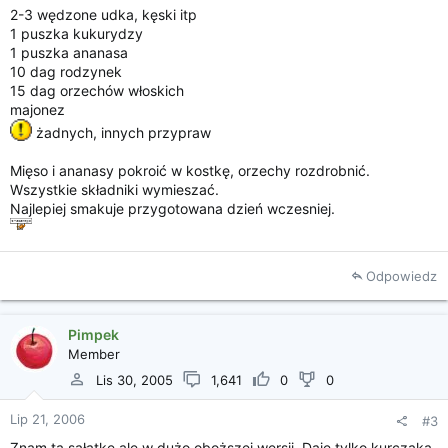
ę
2-3 wędzone udka, kęski itp
c
1 puszka kukurydzy
i
1 puszka ananasa
a
10 dag rodzynek
15 dag orzechów włoskich
majonez
żadnych, innych przypraw
Mięso i ananasy pokroić w kostkę, orzechy rozdrobnić.
Wszystkie składniki wymieszać.
Najlepiej smakuje przygotowana dzień wczesniej.
Odpowiedz
Pimpek
Member
Lis 30, 2005
1,641
0
0
Lip 21, 2006
#3
Znam tą sałatke ale w dużo oboższej wersji. Daję tylko kurczaka