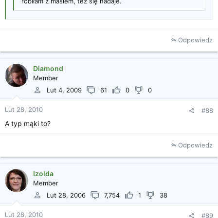
robiłam z masłem, też się nadaje.
Odpowiedz
Diamond
Member
Lut 4, 2009
61
0
0
Lut 28, 2010
#88
A typ mąki to?
Odpowiedz
Izolda
Member
Lut 28, 2006
7,754
1
38
Lut 28, 2010
#89