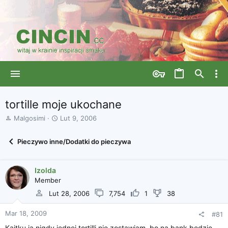
tortille moje ukochane
A
D
Malgosimi
Lut 9, 2006
u
a
t
t
Pieczywo inne/Dodatki do pieczywa
o
a
r
r
w
o
Izolda
ą
z
Member
t
p
k
o
Lut 28, 2006
7,754
1
38
u
c
z
Mar 18, 2009
#81
ę
Kajtku ja nigdy jednej tortilli nie zostawiam, bo na bank będzie
c