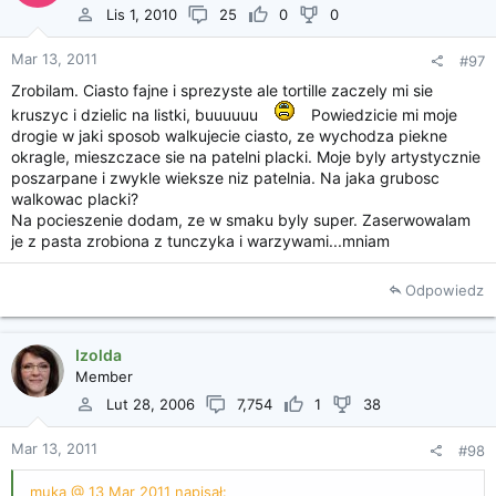
Lis 1, 2010
25
0
0
Mar 13, 2011
#97
Zrobilam. Ciasto fajne i sprezyste ale tortille zaczely mi sie
kruszyc i dzielic na listki, buuuuuu
Powiedzicie mi moje
drogie w jaki sposob walkujecie ciasto, ze wychodza piekne
okragle, mieszczace sie na patelni placki. Moje byly artystycznie
poszarpane i zwykle wieksze niz patelnia. Na jaka grubosc
walkowac placki?
Na pocieszenie dodam, ze w smaku byly super. Zaserwowalam
je z pasta zrobiona z tunczyka i warzywami...mniam
Odpowiedz
Izolda
Member
Lut 28, 2006
7,754
1
38
Mar 13, 2011
#98
muka @ 13 Mar 2011 napisał: