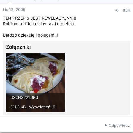
Lis 13, 2009
#84
TEN PRZEPIS JEST REWELACYJNY!!!
Robiłam tortille kolejny raz i oto efekt
Bardzo dziękuję i polecam!!!
Załączniki
DSCN3221.JPG
811.8 KB · Wyświetleń: 0
Odpowiedz