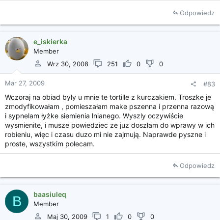
Odpowiedz
e_iskierka
Member
Wrz 30, 2008
251
0
0
Mar 27, 2009
#83
Wczoraj na obiad byly u mnie te tortille z kurczakiem. Troszke je
zmodyfikowałam , pomieszałam make pszenna i przenna razową
i sypnelam łyżke siemienia lnianego. Wyszly oczywiście
wysmienite, i musze powiedziec ze juz doszłam do wprawy w ich
robieniu, więc i czasu duzo mi nie zajmują. Naprawde pyszne i
proste, wszystkim polecam.
Odpowiedz
baasiuleq
B
Member
Maj 30, 2009
1
0
0