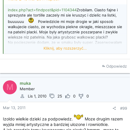
index.php?act=findpost&pid=1104344
Zrobilam. Ciasto fajne i
sprezyste ale tortille zaczely mi sie kruszyc i dzielic na listki,
buuuuuu
Powiedzicie mi moje drogie w jaki sposob
walkujecie ciasto, ze wychodza piekne okragle, mieszczace sie
na patelni placki. Moje byly artystycznie poszarpane i zwykle
wieksze niz patelnia. Na jaka grubosc walkowac placki?
Na pocieszenie dodam, ze w smaku byly super. Zaserwowalam
je z pasta zrobiona z tunczyka i warzywami...mniam
Kliknij, aby rozszerzyć...
Muka jak podzielę ciasto na porcje, to staram się z nich
uformować kulki, następnie podsypuję odrobiną mąki i
Odpowiedz
rozpłaszczam, kładę wałek na środku i delikatnie wałkuję
do brzegu, obracam o kawałek, znowu wałek kładę na
środku, jadę do brzegu itd. aż wyjdzie kółko
muka
odpowiednich rozmiarów. A żeby sprawdzić czy już jest
M
Member
odpowiednio duże, to mam taki talerz, który jest prawie
wielkości dna patelni, a ten brakujący centymetr idealnie
Lis 1, 2010
Kliknij, aby rozszerzyć...
25
0
0
się przydaje na manewrowanie plackiem na patelni
.
Mar 13, 2011
#99
Izoldo wielkie dzieki za podpowiedz.
Moze drugim razem
wyjda mniej artystyczne a bardziej ulozone i rowniotkie.
A jak zaradzic temu kruszacemu sie ciastu? hmmm...moze ta