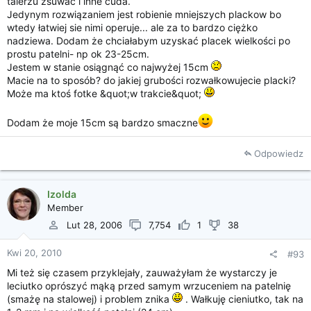
talerzu zsuwać i inne cuda.
Jedynym rozwiązaniem jest robienie mniejszych plackow bo
wtedy łatwiej sie nimi operuje... ale za to bardzo ciężko
nadziewa. Dodam że chciałabym uzyskać placek wielkości po
prostu patelni- np ok 23-25cm.
Jestem w stanie osiągnąć co najwyżej 15cm
Macie na to sposób? do jakiej grubości rozwałkowujecie placki?
Może ma ktoś fotke &quot;w trakcie&quot;
Dodam że moje 15cm są bardzo smaczne
Odpowiedz
Izolda
Member
Lut 28, 2006
7,754
1
38
Kwi 20, 2010
#93
Mi też się czasem przyklejały, zauważyłam że wystarczy je
leciutko oprószyć mąką przed samym wrzuceniem na patelnię
(smażę na stalowej) i problem znika
. Wałkuję cieniutko, tak na