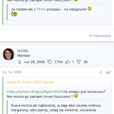
Ja robiłam ale z
TEGO
przepisu - na margarynie
Odpowiedz
Izolda
Member
Lut 28, 2006
7,754
1
38
Lis 14, 2009
#87
iluana @ 13 Nov 2009 napisał:
index.php?act=findpost&pid=910754
A smalec jest konieczny?
Nie mozna go zastapic innym tluszczem ?
Iluana można jak najbardziej, ja daję albo zwykłą roślinną
margarynę, albo plantę, udają się świetnie, wcześniej