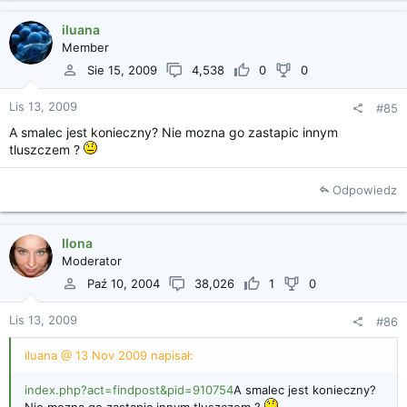
iluana
Member
Sie 15, 2009
4,538
0
0
Lis 13, 2009
#85
A smalec jest konieczny? Nie mozna go zastapic innym
tluszczem ?
Odpowiedz
Ilona
Moderator
Paź 10, 2004
38,026
1
0
Lis 13, 2009
#86
iluana @ 13 Nov 2009 napisał:
index.php?act=findpost&pid=910754
A smalec jest konieczny?
Nie mozna go zastapic innym tluszczem ?