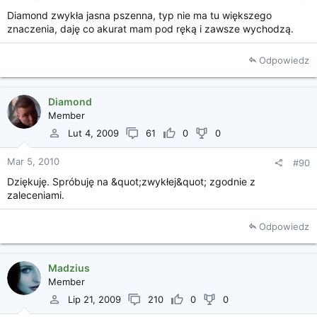
Diamond zwykła jasna pszenna, typ nie ma tu większego
znaczenia, daję co akurat mam pod ręką i zawsze wychodzą.
Odpowiedz
Diamond
Member
Lut 4, 2009
61
0
0
Mar 5, 2010
#90
Dziękuję. Spróbuję na &quot;zwykłej&quot; zgodnie z
zaleceniami.
Odpowiedz
Madzius
Member
Lip 21, 2009
210
0
0