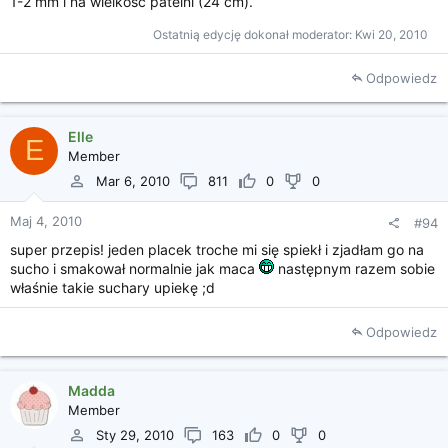
1-2 mm i na wielkość patelni (24 cm).
Ostatnią edycję dokonał moderator:
Kwi 20, 2010
Odpowiedz
Elle
E
Member
Mar 6, 2010
811
0
0
Maj 4, 2010
#94
super przepis! jeden placek troche mi się spiekł i zjadłam go na
sucho i smakował normalnie jak maca
następnym razem sobie
właśnie takie suchary upiekę ;d
Odpowiedz
Madda
Member
Sty 29, 2010
163
0
0