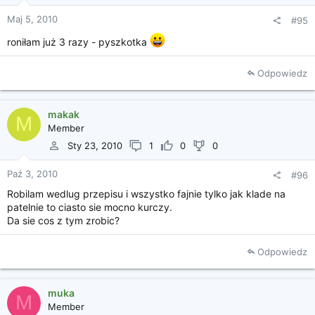
Maj 5, 2010
#95
roniłam już 3 razy - pyszkotka
Odpowiedz
makak
M
Member
Sty 23, 2010
1
0
0
Paź 3, 2010
#96
Robilam wedlug przepisu i wszystko fajnie tylko jak klade na
patelnie to ciasto sie mocno kurczy.
Da sie cos z tym zrobic?
Odpowiedz
muka
M
Member