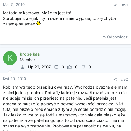
Mar 5, 2010
#91
Metoda mikserowa. Może to jest to!
Spróbujem, ale jak i tym razem mi nie wyjdzie, to się chyba
załamię na amen
Odpowiedz
kropelkaa
K
Member
Lip 23, 2007
3
0
0
Kwi 20, 2010
#92
Robiłam wg tego przepisu dwa razy. Wychodzą pyszne ale mam
z nimi jeden problem. Potrafię ładnie je rozwałkować za to za nic
nie udaje mi sie ich przenieść na patelnie. Jeśli patelnia jest
gorąca to musze je położyć z pewnej wysokości przecież. Nikt
tutaj nie pisze o problemach z tym a ja sobie poradzić nie mogę.
Jak lekko rzucę to się tortilla marszczy- tzn nie cała płasko leży
na patelni- a że patelnia gorąca to od razu ścina ciasto i nie ma
szans na wyprostowanie. Probowałam przenosić na wałku, na