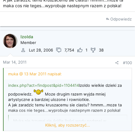
maka cos nie teges...wyprobuje nastepnym razem z polska!
Odpowiedz
Izolda
Member
Lut 28, 2006
7,754
1
38
Mar 14, 2011
#100
muka @ 13 Mar 2011 napisał:
index.php?act=findpost&pid=1104414
Izoldo wielkie dzieki za
podpowiedz.
Moze drugim razem wyjda mniej
artystyczne a bardziej ulozone i rowniotkie.
A jak zaradzic temu kruszacemu sie ciastu? hmmm...moze ta
maka cos nie teges...wyprobuje nastepnym razem z polska!
Muka nie trzymaj się ściśle ilości wody podanej w
Kliknij, aby rozszerzyć...
przepisie, mąki są różne, czasem bardziej suche i chłoną
więcej płynu, jeśli ciasto się kruszy, to dolej łyżkę wody i