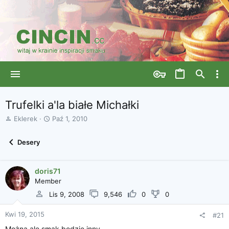
Trufelki a'la białe Michałki
A
D
Eklerek
Paź 1, 2010
u
a
t
t
Desery
o
a
r
r
w
o
doris71
ą
z
Member
t
p
k
o
Lis 9, 2008
9,546
0
0
u
c
z
Kwi 19, 2015
#21
ę
Można ale smak będzie inny.
c