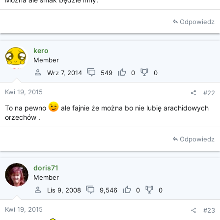
i
a
Odpowiedz
kero
Member
Wrz 7, 2014
549
0
0
Kwi 19, 2015
#22
To na pewno
ale fajnie że można bo nie lubię arachidowych
orzechów .
Odpowiedz
doris71
Member
Lis 9, 2008
9,546
0
0
Kwi 19, 2015
#23