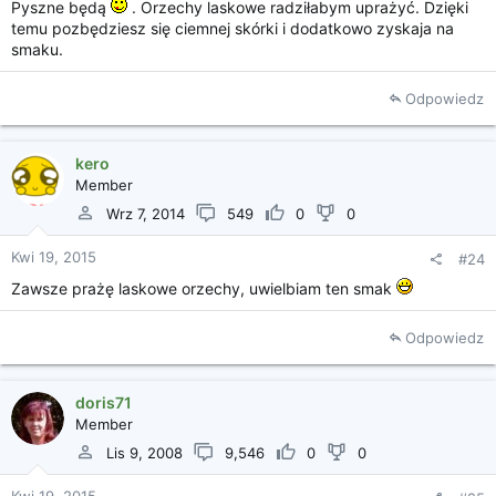
Pyszne będą
. Orzechy laskowe radziłabym uprażyć. Dzięki
temu pozbędziesz się ciemnej skórki i dodatkowo zyskaja na
smaku.
Odpowiedz
kero
Member
Wrz 7, 2014
549
0
0
Kwi 19, 2015
#24
Zawsze prażę laskowe orzechy, uwielbiam ten smak
Odpowiedz
doris71
Member
Lis 9, 2008
9,546
0
0