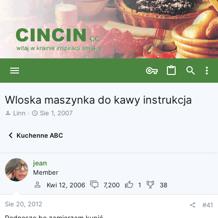
Wloska maszynka do kawy instrukcja
A
D
Linn
Sie 1, 2007
u
a
t
t
Kuchenne ABC
o
a
r
r
w
o
jean
ą
z
Member
t
p
k
o
Kwi 12, 2006
7,200
1
38
u
c
z
Sie 20, 2012
#41
ę
Podnoszę bo zamierzam kupić.
c