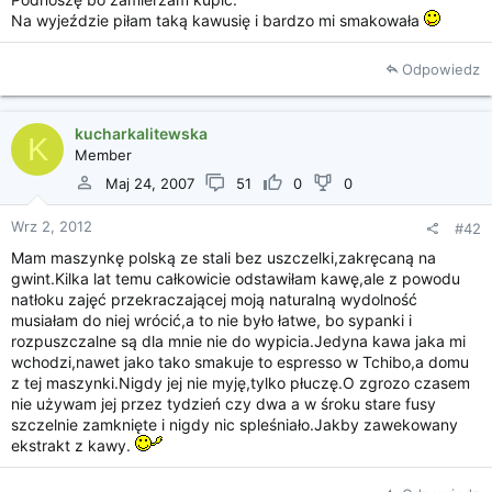
i
Na wyjeździe piłam taką kawusię i bardzo mi smakowała
a
Odpowiedz
kucharkalitewska
K
Member
Maj 24, 2007
51
0
0
Wrz 2, 2012
#42
Mam maszynkę polską ze stali bez uszczelki,zakręcaną na
gwint.Kilka lat temu całkowicie odstawiłam kawę,ale z powodu
natłoku zajęć przekraczającej moją naturalną wydolność
musiałam do niej wrócić,a to nie było łatwe, bo sypanki i
rozpuszczalne są dla mnie nie do wypicia.Jedyna kawa jaka mi
wchodzi,nawet jako tako smakuje to espresso w Tchibo,a domu
z tej maszynki.Nigdy jej nie myję,tylko płuczę.O zgrozo czasem
nie używam jej przez tydzień czy dwa a w śroku stare fusy
szczelnie zamknięte i nigdy nic spleśniało.Jakby zawekowany
ekstrakt z kawy.