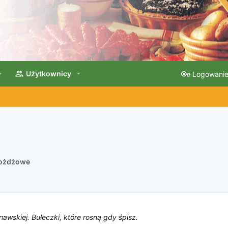
Użytkownicy
Logowani
rożdżowe
awskiej. Bułeczki, które rosną gdy śpisz.