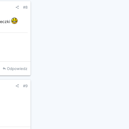
#8
łeczki
Odpowiedz
#9