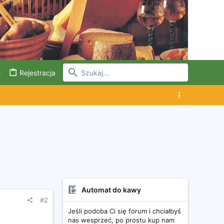
e
Rejestracja
Automat do kawy
#2
Jeśli podoba Ci się forum i chciałbyś
nas wesprzeć, po prostu kup nam