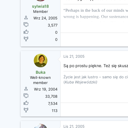
sylwia18
“Perhaps in the back of our minds we
Member
wrong is happening. Our sustenance
Wrz 24, 2005
our meat is produced, it will be a 
3,577
places of our memory- disavowed. Whe
0
tortured flesh is becoming our own.
0
― Jonathan Safran Foer, Eating Ani
Lis 21, 2005
Są po prostu piękne. Też się skus
Buka
Życie jest jak lustro – samo się do c
Well-known
(
Kuba Wojewódzki)
member
Wrz 19, 2004
33,708
7,534
113
Lis 21, 2005