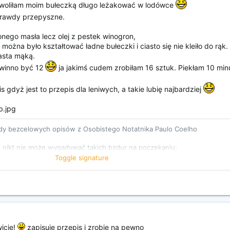
ozwoliłam moim bułeczką długo leżakować w lodówce
rawdy przepyszne.
onego masła lecz olej z pestek winogron,
można było kształtować ładne bułeczki i ciasto się nie kleiło do rąk.
asta mąką.
owinno być 12
ja jakimś cudem zrobiłam 16 sztuk. Piekłam 10 min
gdyż jest to przepis dla leniwych, a takie lubię najbardziej
y bezcelowych opisów z Osobistego Notatnika Paulo Coelho
e, nikt nie może wygadywać takich bzdur na poczekaniu;
Toggle signature
k MÓWI Helveticą
icie!
zapisuję przepis i zrobię na pewno