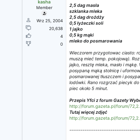
z
kasha
2,5 dag masła
ę
Member
szklanka mleka
c
2,5 dag drożdży
i
Wrz 25, 2004
0,5 łyżeczki soli
a
20,638
1 jajko
0,5 kg mąki
4
mleko do posmarowania
0
Wieczorem przygotowac ciasto: ro
muszą mieć temp. pokojową). Roze
jajko, resztę mleka, masło i mąkę.
posypaną mąką stolnicę i uformow
posmarowanej tłuszczem i posypan
lodówki. Rano rozgrzać piecyk d
piec około 5 minut.
Przepis Yfci z forum Gazety Wyb
http://forum.gazeta.pl/forum/72,
Tutaj więcej zdjęć
http://forum.gazeta.pl/forum/72,
-------------------------------------