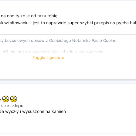
na noc tylko je od razu robię,
 ukształtowaniu - jest to naprawdę super szybki przepis na pycha bu
y bezcelowych opisów z Osobistego Notatnika Paulo Coelho
e, nikt nie może wygadywać takich bzdur na poczekaniu;
Toggle signature
k MÓWI Helveticą
ch
ak ze sklepu
lade wyszły i wysuszone na kamień