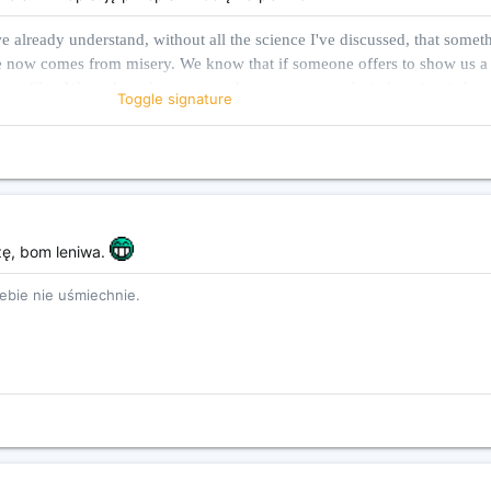
 already understand, without all the science I've discussed, that someth
 now comes from misery. We know that if someone offers to show us a
horror film. We perhaps know more than we care to admit, keeping it dow
Toggle signature
n we eat factory-farmed meat we live, literally, on tortured flesh. Inc
”
mals
zę, bom leniwa.
iebie nie uśmiechnie.