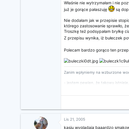
Właśnie nie wytrzymałam i nie p
już je gorące pałaszuję
są dop
Nie dodałam jak w przepisie stopi
którego zastosowanie sprawiło, że 
Troszkę też podsypałam bryłkę ci
Z przepisu wynika, iż bułeczek p
Polecam bardzo gorąco ten przepis 
Zanim wpłyniemy na wzburzone wod
- jestem pewien, że takowy istniej
jestem przekonany, że ten człowie
Lis 21, 2005
kasiu wygladają baaardzo smakow