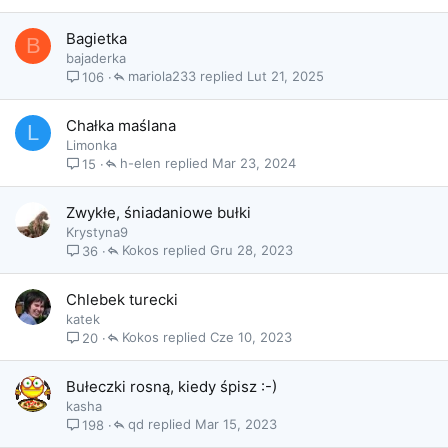
Bagietka
B
bajaderka
mariola233
Lut 21, 2025
106
Chałka maślana
L
Limonka
h-elen
Mar 23, 2024
15
Zwykłe, śniadaniowe bułki
Krystyna9
Kokos
Gru 28, 2023
36
Chlebek turecki
katek
Kokos
Cze 10, 2023
20
Bułeczki rosną, kiedy śpisz :-)
kasha
qd
Mar 15, 2023
198