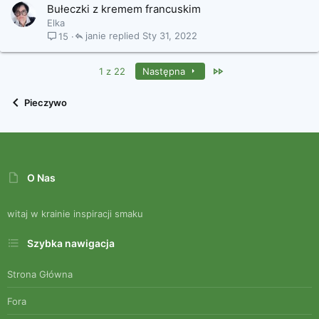
Bułeczki z kremem francuskim
Elka
janie
Sty 31, 2022
15
Last
1 z 22
Następna
Pieczywo
O Nas
witaj w krainie inspiracji smaku
Szybka nawigacja
Strona Główna
Fora