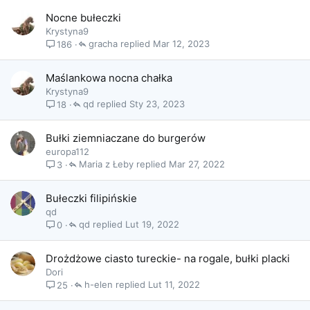
Nocne bułeczki
Krystyna9
gracha
Mar 12, 2023
186
Maślankowa nocna chałka
Krystyna9
qd
Sty 23, 2023
18
Bułki ziemniaczane do burgerów
europa112
Maria z Łeby
Mar 27, 2022
3
Bułeczki filipińskie
qd
qd
Lut 19, 2022
0
Drożdżowe ciasto tureckie- na rogale, bułki placki
Dori
h-elen
Lut 11, 2022
25