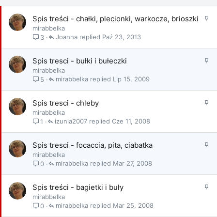
P
Spis treści - chałki, plecionki, warkocze, brioszki
r
mirabbelka
z
Joanna
Paź 23, 2013
3
y
k
P
Spis tresci - bułki i bułeczki
l
r
mirabbelka
e
z
mirabbelka
Lip 15, 2009
5
j
y
o
k
n
P
Spis tresci - chleby
l
y
r
mirabbelka
e
z
izunia2007
Cze 11, 2008
1
j
y
o
k
n
P
Spis tresci - focaccia, pita, ciabatka
l
y
r
mirabbelka
e
z
mirabbelka
Mar 27, 2008
0
j
y
o
k
n
P
Spis treści - bagietki i buły
l
y
r
mirabbelka
e
z
mirabbelka
Mar 25, 2008
0
j
y