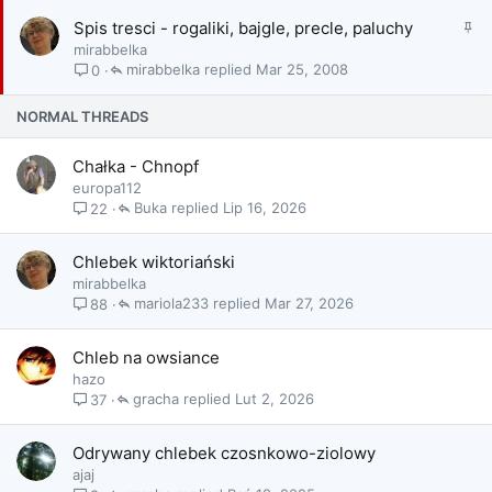
o
k
n
P
Spis tresci - rogaliki, bajgle, precle, paluchy
l
y
r
mirabbelka
e
z
mirabbelka
Mar 25, 2008
0
j
y
o
k
NORMAL THREADS
n
l
y
e
Chałka - Chnopf
j
europa112
o
Buka
Lip 16, 2026
22
n
y
Chlebek wiktoriański
mirabbelka
mariola233
Mar 27, 2026
88
Chleb na owsiance
hazo
gracha
Lut 2, 2026
37
Odrywany chlebek czosnkowo-ziolowy
ajaj