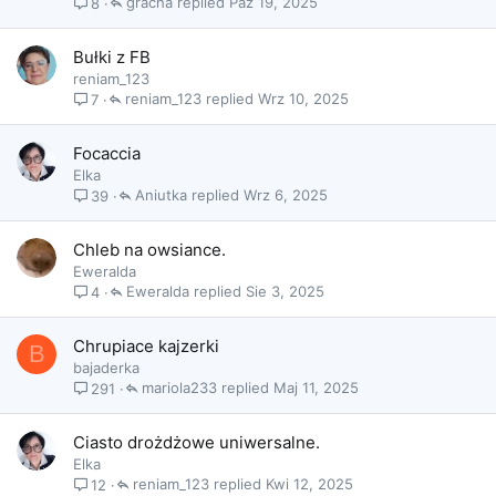
gracha
Paź 19, 2025
8
Bułki z FB
reniam_123
reniam_123
Wrz 10, 2025
7
Focaccia
Elka
Aniutka
Wrz 6, 2025
39
Chleb na owsiance.
Eweralda
Eweralda
Sie 3, 2025
4
Chrupiace kajzerki
B
bajaderka
mariola233
Maj 11, 2025
291
Ciasto drożdżowe uniwersalne.
Elka
reniam_123
Kwi 12, 2025
12