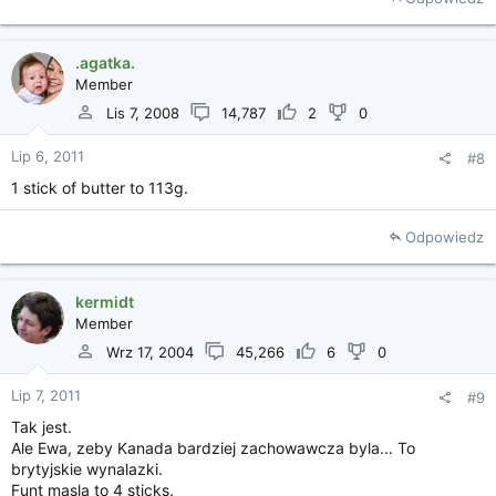
.agatka.
Member
Lis 7, 2008
14,787
2
0
Lip 6, 2011
#8
1 stick of butter to 113g.
Odpowiedz
kermidt
Member
Wrz 17, 2004
45,266
6
0
Lip 7, 2011
#9
Tak jest.
Ale Ewa, zeby Kanada bardziej zachowawcza byla... To
brytyjskie wynalazki.
Funt masla to 4 sticks.