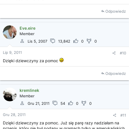
Odpowiedz
Eve.eire
Member
Lis 5, 2007
13,842
0
0
Lip 9, 2011
#10
Dzięki dziewczyny za pomoc
Odpowiedz
kremlinek
Member
Gru 21, 2011
54
0
0
Gru 28, 2011
#11
Dzięki dziewczyny za pomoc. Już się parę razy nadziałam na
przepis, który nie był podany w gramach tylko w amerykańskich