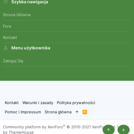
Szybka nawigacja
Strona Główna
Fora
Kontakt
Menu użytkownika
Zaloguj Się
Kontakt
Warunki i zasady
Polityka prywatności
Pomoc i Impressum
Strona główna
R
S
S
®
Community platform by XenForo
© 2010-2021 XenForo Ltd.
|
Style
by ThemeHouse
Top
Botto