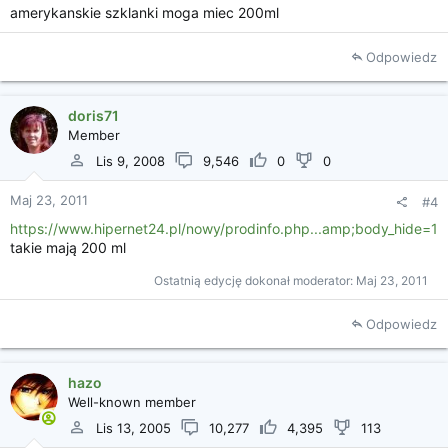
amerykanskie szklanki moga miec 200ml
Odpowiedz
doris71
Member
Lis 9, 2008
9,546
0
0
Maj 23, 2011
#4
https://www.hipernet24.pl/nowy/prodinfo.php...amp;body_hide=1
takie mają 200 ml
Ostatnią edycję dokonał moderator:
Maj 23, 2011
Odpowiedz
hazo
Well-known member
Lis 13, 2005
10,277
4,395
113