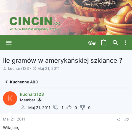
Ile gramów w amerykańskiej szklance ?
A
D
kucharz123
Maj 21, 2011
u
a
t
t
Kuchenne ABC
o
a
r
r
kucharz123
w
o
K
ą
Member
z
t
p
Maj 21, 2011
1
0
0
k
o
u
c
Maj 21, 2011
#2
z
ę
Witajcie,
c