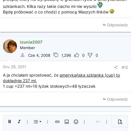
szklankach. Kilka razy takie ciacho mi nie wyszło
Będę próbować o co chodzi z pomocą Waszych linków
Odpowiedz
izunia2007
Member
Cze 4, 2008
1,296
0
0
Gru 28, 2011
#12
A ja chciałam sprostować, że
amerykańska szklanka (cup) to
dokładnie 237 ml.
1 cup =237 ml=16 łyżek stołowych=48 łyżeczek
Odpowiedz
Uporządkowana lista
Pogrubienie
Kursywa
Więcej opcji...
Lista
Więcej opcji...
Wprowadź link
Wprowadź obrazek
Uśmieszki
Więcej opcji...
Cofnij
Więcej opcji...
Podglą