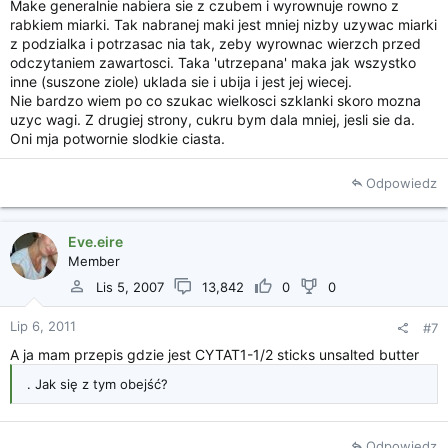
Make generalnie nabiera sie z czubem i wyrownuje rowno z
rabkiem miarki. Tak nabranej maki jest mniej nizby uzywac miarki
z podzialka i potrzasac nia tak, zeby wyrownac wierzch przed
odczytaniem zawartosci. Taka 'utrzepana' maka jak wszystko
inne (suszone ziole) uklada sie i ubija i jest jej wiecej.
Nie bardzo wiem po co szukac wielkosci szklanki skoro mozna
uzyc wagi. Z drugiej strony, cukru bym dala mniej, jesli sie da.
Oni mja potwornie slodkie ciasta.
Odpowiedz
Eve.eire
Member
Lis 5, 2007
13,842
0
0
Lip 6, 2011
#7
A ja mam przepis gdzie jest CYTAT1-1/2 sticks unsalted butter
. Jak się z tym obejść?
Odpowiedz