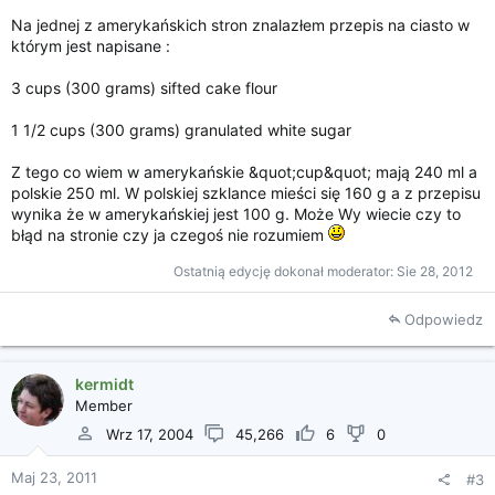
i
Na jednej z amerykańskich stron znalazłem przepis na ciasto w
a
którym jest napisane :
3 cups (300 grams) sifted cake flour
1 1/2 cups (300 grams) granulated white sugar
Z tego co wiem w amerykańskie &quot;cup&quot; mają 240 ml a
polskie 250 ml. W polskiej szklance mieści się 160 g a z przepisu
wynika że w amerykańskiej jest 100 g. Może Wy wiecie czy to
błąd na stronie czy ja czegoś nie rozumiem
Ostatnią edycję dokonał moderator:
Sie 28, 2012
Odpowiedz
kermidt
Member
Wrz 17, 2004
45,266
6
0
Maj 23, 2011
#3