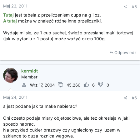
Maj 23, 2011
#5
Tutaj
jest tabela z przeliczeniem cups na g i oz.
A tutaj
można w znaleźć różne inne przeliczniki.
Wydaje mi się, że 1 cup suchej, świeżo przesianej mąki tortowej
(jak w pytaniu z 1 postu) może ważyć około 100g.
Odpowiedz
kermidt
Member
Wrz 17, 2004
45,266
6
0
Maj 24, 2011
#6
a jest podane jak ta make nabierac?
Oni czesto podaja miary objetosciowe, ale tez okreslaja w jaki
sposob nabrac.
Na przyklad cukier brazowy czy ugnieciony czy luzem w
szklance to duza roznica wagowa.