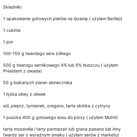
i
Skladniki:
a
1 opakowanie gotowych platów na lazanię ( użyłam Barilla))
1 cukinia
1 por
100-150 g twardego sera żółtego
500 g twarogu sernikowego 4% lub 6% tłuszczu ( użyłam
President z owada)
50 g łuskanych ziaren słonecznika
1 łyżka oliwy z oliwek
sól, pieprz, tymianek, oregano, tarta skórka z cytryny
1 puszka 400 g gotowego sosu do pizzy ( użyłam Muttti)
tarta mozarella i tarty parmezan lub grana padano lub inny
twardy ser o wyraźnym smaku ( użyłam serów z marketu)