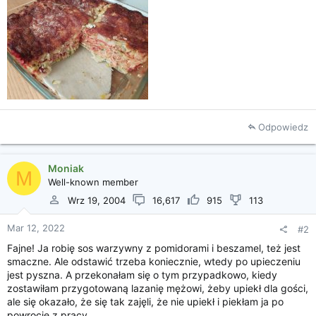
Odpowiedz
Moniak
M
Well-known member
Wrz 19, 2004
16,617
915
113
Mar 12, 2022
#2
Fajne! Ja robię sos warzywny z pomidorami i beszamel, też jest
smaczne. Ale odstawić trzeba koniecznie, wtedy po upieczeniu
jest pyszna. A przekonałam się o tym przypadkowo, kiedy
zostawiłam przygotowaną lazanię mężowi, żeby upiekł dla gości,
ale się okazało, że się tak zajęli, że nie upiekł i piekłam ja po
powrocie z pracy.