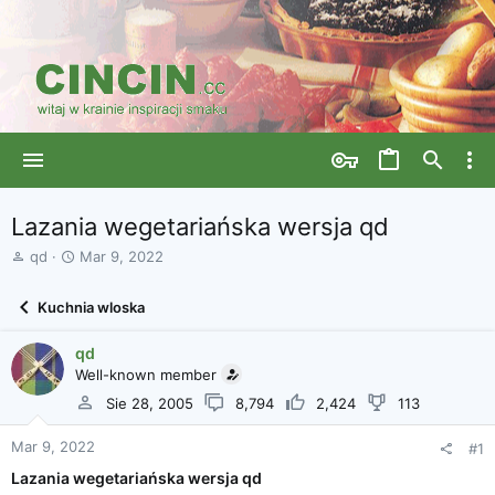
Lazania wegetariańska wersja qd
A
D
qd
Mar 9, 2022
u
a
t
t
Kuchnia wloska
o
a
r
r
qd
w
o
ą
Well-known member
z
t
p
Sie 28, 2005
8,794
2,424
113
k
o
u
c
Mar 9, 2022
#1
z
ę
Lazania wegetariańska wersja qd
c