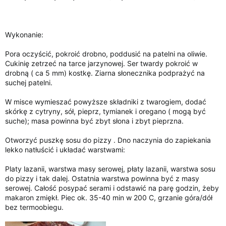
Wykonanie:
Pora oczyścić, pokroić drobno, poddusić na patelni na oliwie.
Cukinię zetrzeć na tarce jarzynowej. Ser twardy pokroić w
drobną ( ca 5 mm) kostkę. Ziarna słonecznika podprażyć na
suchej patelni.
W misce wymieszać powyższe składniki z twarogiem, dodać
skórkę z cytryny, sół, pieprz, tymianek i oregano ( mogą być
suche); masa powinna być zbyt słona i zbyt pieprzna.
Otworzyć puszkę sosu do pizzy . Dno naczynia do zapiekania
lekko natłuścić i układać warstwami:
Platy lazanii, warstwa masy serowej, płaty lazanii, warstwa sosu
do pizzy i tak dalej. Ostatnia warstwa powinna być z masy
serowej. Całość posypać serami i odstawić na parę godzin, żeby
makaron zmiękł. Piec ok. 35-40 min w 200 C, grzanie góra/dół
bez termoobiegu.