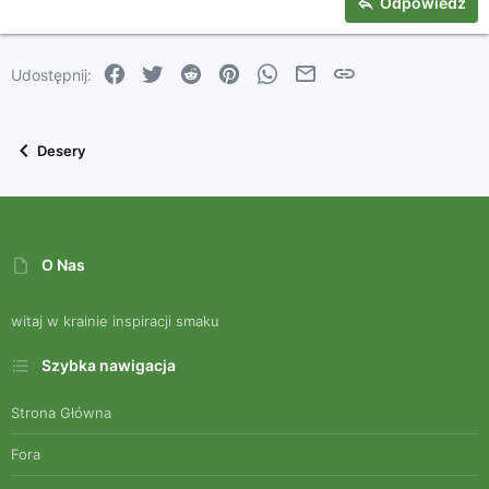
Nagłówek 3
Odpowiedz
18
Tahoma
22
Times New Roman
Facebook
Twitter
Reddit
Pinterest
WhatsApp
Email
Link
Udostępnij:
26
Trebuchet MS
Verdana
Desery
O Nas
witaj w krainie inspiracji smaku
Szybka nawigacja
Strona Główna
Fora