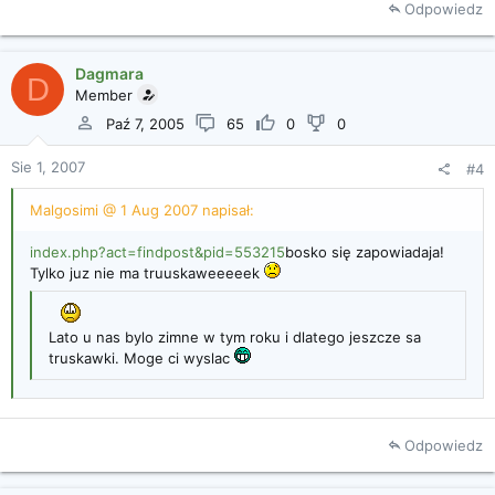
Odpowiedz
Dagmara
D
Member
Paź 7, 2005
65
0
0
Sie 1, 2007
#4
Malgosimi @ 1 Aug 2007 napisał:
index.php?act=findpost&pid=553215
bosko się zapowiadaja!
Tylko juz nie ma truuskaweeeeek
Lato u nas bylo zimne w tym roku i dlatego jeszcze sa
truskawki. Moge ci wyslac
Odpowiedz