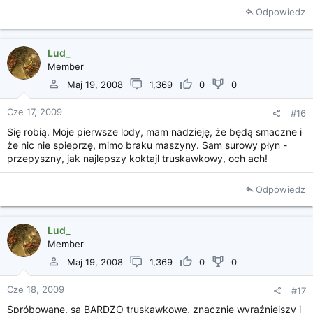
Odpowiedz
Lud_
Member
Maj 19, 2008
1,369
0
0
Cze 17, 2009
#16
Się robią. Moje pierwsze lody, mam nadzieję, że będą smaczne i
że nic nie spieprzę, mimo braku maszyny. Sam surowy płyn -
przepyszny, jak najlepszy koktajl truskawkowy, och ach!
Odpowiedz
Lud_
Member
Maj 19, 2008
1,369
0
0
Cze 18, 2009
#17
Spróbowane, są BARDZO truskawkowe, znacznie wyraźniejszy i