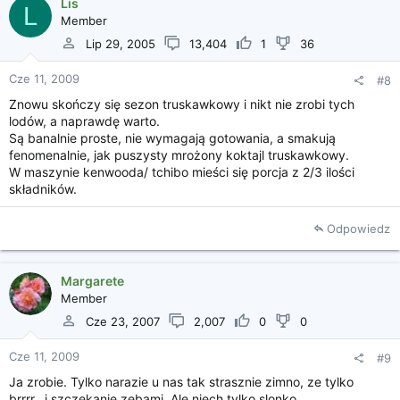
Lis
L
Member
Lip 29, 2005
13,404
1
36
Cze 11, 2009
#8
Znowu skończy się sezon truskawkowy i nikt nie zrobi tych
lodów, a naprawdę warto.
Są banalnie proste, nie wymagają gotowania, a smakują
fenomenalnie, jak puszysty mrożony koktajl truskawkowy.
W maszynie kenwooda/ tchibo mieści się porcja z 2/3 ilości
składników.
Odpowiedz
Margarete
Member
Cze 23, 2007
2,007
0
0
Cze 11, 2009
#9
Ja zrobie. Tylko narazie u nas tak strasznie zimno, ze tylko
brrrr...i szczekanie zebami. Ale niech tylko slonko