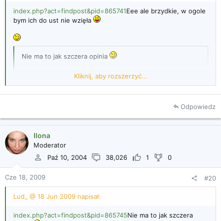
index.php?act=findpost&pid=865741
Eee ale brzydkie, w ogole
bym ich do ust nie wzięła
Nie ma to jak szczera opinia
Kliknij, aby rozszerzyć...
Ilona @ 18 Jun 2009 napisał:
index.php?act=findpost&pid=865741
Aaaaa chcę
Odpowiedz
loda truskawkowego
Kliknij, aby rozszerzyć...
To zrób sobie, lody to w gruncie rzeczy łatwy
Ilona
deser. A gdyby tak jeszcze mieć maszynę...
Moderator
Paź 10, 2004
38,026
1
0
Kliknij, aby rozszerzyć...
Cze 18, 2009
#20
Kliknij, aby rozszerzyć...
Lud_ @ 18 Jun 2009 napisał:
index.php?act=findpost&pid=865745
Nie ma to jak szczera