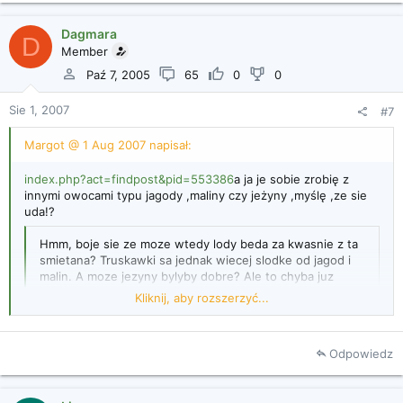
Dagmara
D
Member
Paź 7, 2005
65
0
0
Sie 1, 2007
#7
Margot @ 1 Aug 2007 napisał:
index.php?act=findpost&pid=553386
a ja je sobie zrobię z
innymi owocami typu jagody ,maliny czy jeżyny ,myślę ,ze sie
uda!?
Hmm, boje sie ze moze wtedy lody beda za kwasnie z ta
smietana? Truskawki sa jednak wiecej slodke od jagod i
malin. A moze jezyny bylyby dobre? Ale to chyba juz
lepiej bedzie z mrozonymy truskawkami.
Kliknij, aby rozszerzyć...
Odpowiedz
Kliknij, aby rozszerzyć...