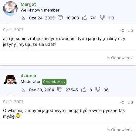
Margot
Well-known member
Cze 24, 2005
16,903
741
113
Sie 1, 2007
#5
a ja je sobie zrobię z innymi owocami typu jagody ,maliny czy
jeżyny ,myślę ,ze sie uda!?
Odpowiedz
dziunia
Moderator
Członek ekipy
Paź 30, 2004
27,545
8
38
Sie 1, 2007
#6
O własnie, z innymi jagodowymi mogą być równie pyszne tak
myślę
Odpowiedz