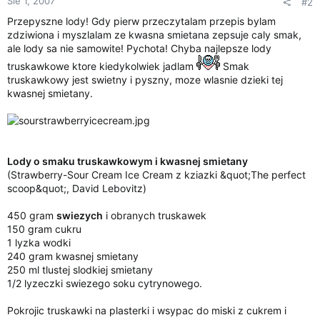
Sie 1, 2007
#2
ę
Przepyszne lody! Gdy pierw przeczytalam przepis bylam
c
i
zdziwiona i myszlalam ze kwasna smietana zepsuje caly smak,
a
ale lody sa nie samowite! Pychota! Chyba najlepsze lody
truskawkowe ktore kiedykolwiek jadlam
Smak
truskawkowy jest swietny i pyszny, moze wlasnie dzieki tej
kwasnej smietany.
Lody o smaku truskawkowym i kwasnej smietany
(Strawberry-Sour Cream Ice Cream z kziazki &quot;The perfect
scoop&quot;, David Lebovitz)
450 gram
swiezych
i obranych truskawek
150 gram cukru
1 lyzka wodki
240 gram kwasnej smietany
250 ml tlustej slodkiej smietany
1/2 lyzeczki swiezego soku cytrynowego.
Pokrojic truskawki na plasterki i wsypac do miski z cukrem i