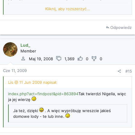
Kliknij, aby rozszerzyć...
Swoje lody truskawkowe robię z podobnych składników -
myślę, ze w tym przypadku kwaśna śmietana podkreśla
smak truskawek. W kupnych litrowych lodach (zwłaszcza
tych tanich) lody truskawkowe wcale nie smakują
Odpowiedz
truskawkami, są słodkie i raczej mdłe, bo zawierają
jedynie barwniki i substancje aromatyczne.
Lud_
Takie z prawdziwych owoców są zupełnie inne, lepsze i
Kliknij, aby rozszerzyć...
Member
naprawdę chętnie je robię - zwłaszcza w sezonie, ale też
zimą, z mrożonego musu truskawkowego.
Maj 19, 2008
1,369
0
0
Cze 11, 2009
#15
Lis @ 11 Jun 2009 napisał:
index.php?act=findpost&pid=863894
Tak twierdzi Nigella, więc
ja jej wierzę
Ja też, dzięki
. A więc wypróbuję wreszcie jakieś
domowe lody - te lub inne.