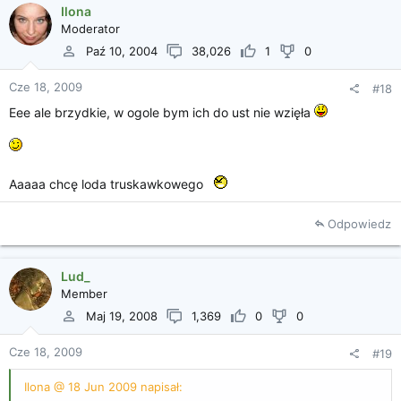
Ilona
Moderator
Paź 10, 2004
38,026
1
0
Cze 18, 2009
#18
Eee ale brzydkie, w ogole bym ich do ust nie wzięła
Aaaaa chcę loda truskawkowego
Odpowiedz
Lud_
Member
Maj 19, 2008
1,369
0
0
Cze 18, 2009
#19
Ilona @ 18 Jun 2009 napisał: