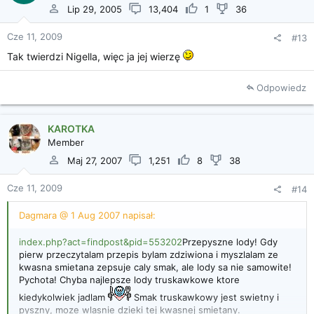
Lip 29, 2005
13,404
1
36
Cze 11, 2009
#13
Tak twierdzi Nigella, więc ja jej wierzę
Odpowiedz
KAROTKA
Member
Maj 27, 2007
1,251
8
38
Cze 11, 2009
#14
Dagmara @ 1 Aug 2007 napisał:
index.php?act=findpost&pid=553202
Przepyszne lody! Gdy
pierw przeczytalam przepis bylam zdziwiona i myszlalam ze
kwasna smietana zepsuje caly smak, ale lody sa nie samowite!
Pychota! Chyba najlepsze lody truskawkowe ktore
kiedykolwiek jadlam
Smak truskawkowy jest swietny i
pyszny, moze wlasnie dzieki tej kwasnej smietany.