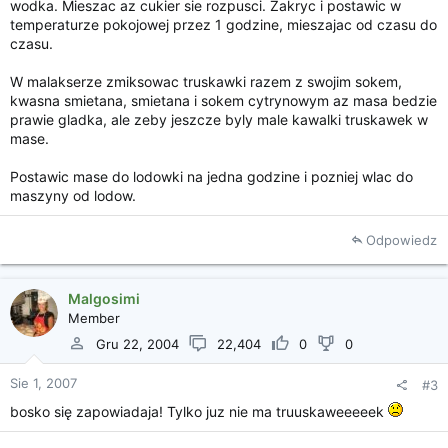
wodka. Mieszac az cukier sie rozpusci. Zakryc i postawic w
temperaturze pokojowej przez 1 godzine, mieszajac od czasu do
czasu.
W malakserze zmiksowac truskawki razem z swojim sokem,
kwasna smietana, smietana i sokem cytrynowym az masa bedzie
prawie gladka, ale zeby jeszcze byly male kawalki truskawek w
mase.
Postawic mase do lodowki na jedna godzine i pozniej wlac do
maszyny od lodow.
Odpowiedz
Malgosimi
Member
Gru 22, 2004
22,404
0
0
Sie 1, 2007
#3
bosko się zapowiadaja! Tylko juz nie ma truuskaweeeeek