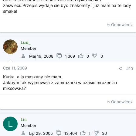
zaswieci..Przepis wydaje sie byc znakomity i juz mam na te lody
smaka!
Odpowiedz
Lud_
Member
Maj 19, 2008
1,369
0
0
Cze 11, 2009
#10
Kurka. a ja maszyny nie mam.
Jakbym tak wyjmowała z zamrażarki w czasie mrożenia i
miksowała?
Odpowiedz
Lis
L
Member
Lip 29, 2005
13,404
1
36