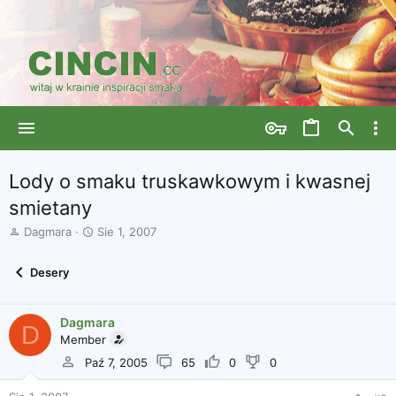
Lody o smaku truskawkowym i kwasnej
smietany
A
D
Dagmara
Sie 1, 2007
u
a
t
t
Desery
o
a
r
r
w
o
Dagmara
ą
z
D
Member
t
p
k
o
Paź 7, 2005
65
0
0
u
c
z