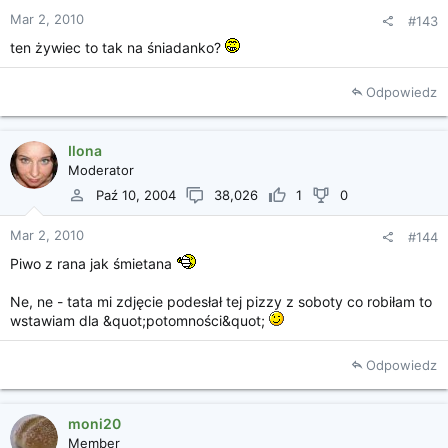
Mar 2, 2010
#143
ten żywiec to tak na śniadanko?
Odpowiedz
Ilona
Moderator
Paź 10, 2004
38,026
1
0
Mar 2, 2010
#144
Piwo z rana jak śmietana
Ne, ne - tata mi zdjęcie podesłał tej pizzy z soboty co robiłam to
wstawiam dla &quot;potomności&quot;
Odpowiedz
moni20
Member