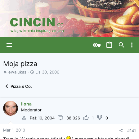
Moja pizza
A
D
ewalukas
Lis 30, 2006
u
a
t
t
Pizza & Co.
o
a
r
r
w
o
Ilona
ą
z
Moderator
t
p
k
o
Paź 10, 2004
38,026
1
0
u
c
z
Mar 1, 2010
#141
ę
Trenuje. W razie czego (tfu tfu
c
) moze mnie ktos do pizzerii