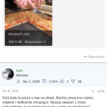
P6290471.JPG
380.5 KB · Wyświetleń: 0
Odpowiedz
hofi
Member
Sie 3, 2006
2,554
2
38
Sie 8, 2010
#158
Dziś była ta pizza u nas na obiad. Bardzo smaczne ciasto,
miękkie i delikatnie chrupiące. Muszę uważać z moim
piekarnikiem, bo bardzo przypala i udało sie dopilnować.