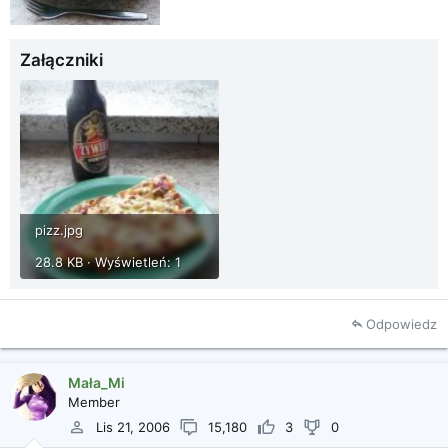
Załączniki
pizz.jpg
28.8 KB · Wyświetleń: 1
Odpowiedz
Mała_Mi
Member
Lis 21, 2006
15,180
3
0