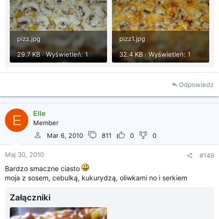
pizz.jpg
pizz1.jpg
29.7 KB · Wyświetleń: 1
32.4 KB · Wyświetleń: 1
Odpowiedz
Elle
E
Member
Mar 6, 2010
811
0
0
Maj 30, 2010
#149
Bardzo smaczne ciasto
moja z sosem, cebulką, kukurydzą, oliwkami no i serkiem
Załączniki