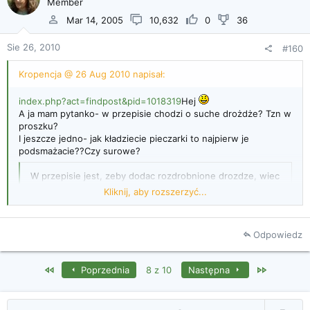
Member
Mar 14, 2005
10,632
0
36
Sie 26, 2010
#160
Kropencja @ 26 Aug 2010 napisał:
index.php?act=findpost&pid=1018319
Hej
A ja mam pytanko- w przepisie chodzi o suche drożdże? Tzn w
proszku?
I jeszcze jedno- jak kładziecie pieczarki to najpierw je
podsmażacie??Czy surowe?
W przepisie jest, zeby dodac rozdrobnione drozdze, wiec
chodzi o swieze.
Kliknij, aby rozszerzyć...
A pieczarki surowe.
Odpowiedz
Kliknij, aby rozszerzyć...
First
Last
Poprzednia
8 z 10
Następna