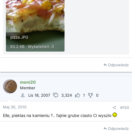
pizza.JPG
93.2 KB · Wyświetleń: 0
Odpowiedz
moni20
Member
Lis 18, 2007
3,324
1
0
Maj 30, 2010
#150
Elle, pieklas na kamieniu ?.. fajnie grube ciasto Ci wyszlo
Odpowiedz