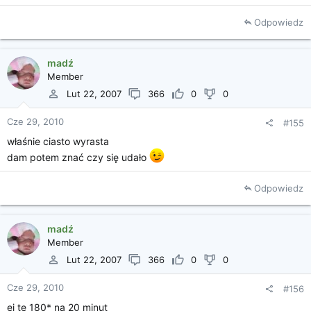
Odpowiedz
madź
Member
Lut 22, 2007
366
0
0
Cze 29, 2010
#155
właśnie ciasto wyrasta
dam potem znać czy się udało
Odpowiedz
madź
Member
Lut 22, 2007
366
0
0
Cze 29, 2010
#156
ej te 180* na 20 minut