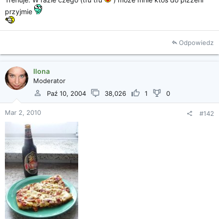
i
przyjmie
a
Odpowiedz
Ilona
Moderator
Paź 10, 2004
38,026
1
0
Mar 2, 2010
#142