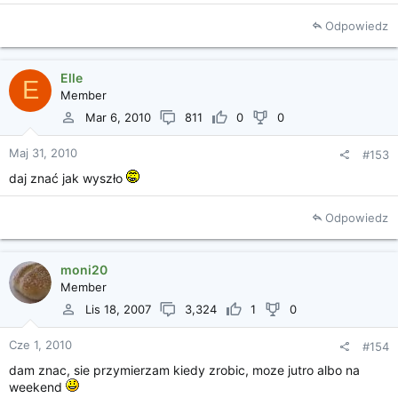
Odpowiedz
Elle
E
Member
Mar 6, 2010
811
0
0
Maj 31, 2010
#153
daj znać jak wyszło
Odpowiedz
moni20
Member
Lis 18, 2007
3,324
1
0
Cze 1, 2010
#154
dam znac, sie przymierzam kiedy zrobic, moze jutro albo na
weekend