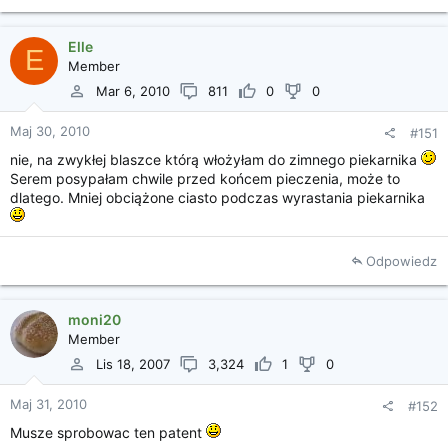
Elle
E
Member
Mar 6, 2010
811
0
0
Maj 30, 2010
#151
nie, na zwykłej blaszce którą włożyłam do zimnego piekarnika
Serem posypałam chwile przed końcem pieczenia, może to
dlatego. Mniej obciążone ciasto podczas wyrastania piekarnika
Odpowiedz
moni20
Member
Lis 18, 2007
3,324
1
0
Maj 31, 2010
#152
Musze sprobowac ten patent