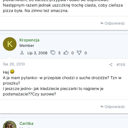
Następnym razem jednak uszczknę trochę ciasta, coby cieńsza
pizza była. Na zimno też smaczna.
Odpowiedz
Kropencja
K
Member
Lip 3, 2008
5
0
0
Sie 26, 2010
#159
Hej
A ja mam pytanko- w przepisie chodzi o suche drożdże? Tzn w
proszku?
I jeszcze jedno- jak kładziecie pieczarki to najpierw je
podsmażacie??Czy surowe?
Odpowiedz
Caritka