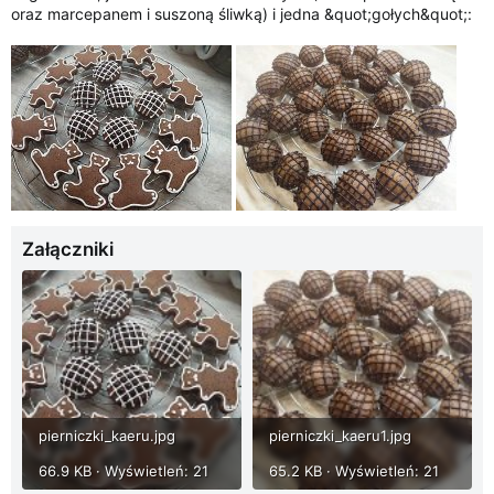
oraz marcepanem i suszoną śliwką) i jedna &quot;gołych&quot;:
Załączniki
pierniczki_kaeru.jpg
pierniczki_kaeru1.jpg
66.9 KB · Wyświetleń: 21
65.2 KB · Wyświetleń: 21