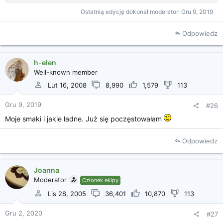
Ostatnią edycję dokonał moderator:
Gru 9, 2019
Odpowiedz
h-elen
Well-known member
Lut 16, 2008
8,990
1,579
113
Gru 9, 2019
#26
Moje smaki i jakie ładne. Już się poczęstowałam
Odpowiedz
Joanna
Moderator
Członek ekipy
Lis 28, 2005
36,401
10,870
113
Gru 2, 2020
#27