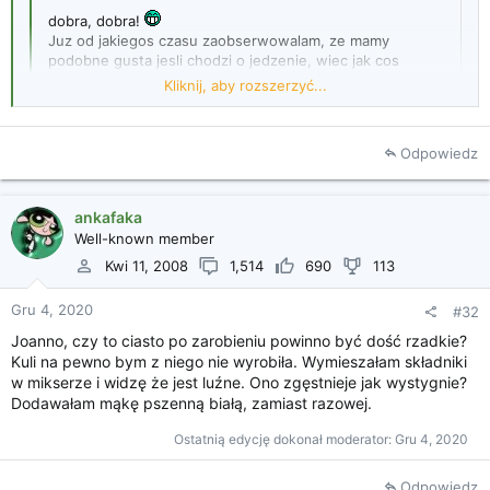
dobra, dobra!
Juz od jakiegos czasu zaobserwowalam, ze mamy
podobne gusta jesli chodzi o jedzenie, wiec jak cos
polecasz, to moge w ciemno piec. Dlatego tez dopisalam i
Kliknij, aby rozszerzyć...
te pierniczki do listy.
Odpowiedz
Kliknij, aby rozszerzyć...
ankafaka
Well-known member
Kwi 11, 2008
1,514
690
113
Gru 4, 2020
#32
Joanno, czy to ciasto po zarobieniu powinno być dość rzadkie?
Kuli na pewno bym z niego nie wyrobiła. Wymieszałam składniki
w mikserze i widzę że jest luźne. Ono zgęstnieje jak wystygnie?
Dodawałam mąkę pszenną białą, zamiast razowej.
Ostatnią edycję dokonał moderator:
Gru 4, 2020
Odpowiedz