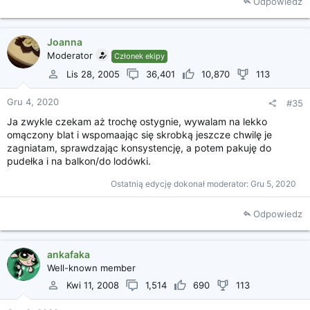
Odpowiedz
Joanna
Moderator
Członek ekipy
Lis 28, 2005
36,401
10,870
113
Gru 4, 2020
#35
Ja zwykle czekam aż trochę ostygnie, wywalam na lekko
omączony blat i wspomaając się skrobką jeszcze chwilę je
zagniatam, sprawdzając konsystencję, a potem pakuję do
pudełka i na balkon/do lodówki.
Ostatnią edycję dokonał moderator:
Gru 5, 2020
Odpowiedz
ankafaka
Well-known member
Kwi 11, 2008
1,514
690
113