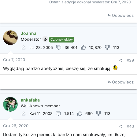
Ostatnią edycję dokonał moderator:
Gru 7, 2020
Odpowiedz
Joanna
Moderator
Członek ekipy
Lis 28, 2005
36,401
10,870
113
Gru 7, 2020
#39
Wyglądają bardzo apetycznie, cieszę się, że smakują.
Odpowiedz
ankafaka
Well-known member
Kwi 11, 2008
1,514
690
113
Gru 26, 2020
#40
Dodam tylko, że pierniczki bardzo nam smakowały, im dłużej