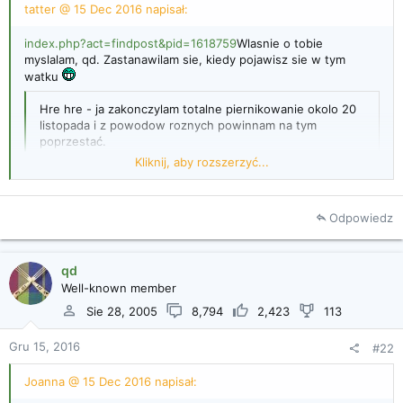
tatter @ 15 Dec 2016 napisał:
i
a
index.php?act=findpost&pid=1618759
Wlasnie o tobie
myslalam, qd. Zastanawilam sie, kiedy pojawisz sie w tym
watku
Hre hre - ja zakonczylam totalne piernikowanie okolo 20
listopada i z powodow roznych powinnam na tym
poprzestać.
Tymczasem Joanna wyskakuje z takimi cudami !!!
Kliknij, aby rozszerzyć...
Odpowiedz
Kliknij, aby rozszerzyć...
qd
Well-known member
Sie 28, 2005
8,794
2,423
113
Gru 15, 2016
#22
Joanna @ 15 Dec 2016 napisał: