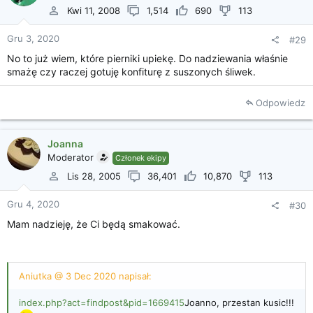
Kwi 11, 2008
1,514
690
113
Gru 3, 2020
#29
No to już wiem, które pierniki upiekę. Do nadziewania właśnie
smażę czy raczej gotuję konfiturę z suszonych śliwek.
Odpowiedz
Joanna
Moderator
Członek ekipy
Lis 28, 2005
36,401
10,870
113
Gru 4, 2020
#30
Mam nadzieję, że Ci będą smakować.
Aniutka @ 3 Dec 2020 napisał:
index.php?act=findpost&pid=1669415
Joanno, przestan kusic!!!