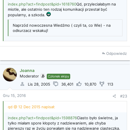
index.php?act=findpost&pid=1618760
Qd, przyleciałabym na
miotle, ale ostatnio ten rodzaj komunikacji przestał być
popularny, a szkoda.
Naprzód nowoczesna Wiedźmo ( czyli ta, co Wie) - na
odkurzacz wskakuj!
Odpowiedz
Joanna
Moderator
Członek ekipy
Lis 28, 2005
36,401
10,870
113
Gru 15, 2016
#23
qd @ 12 Dec 2015 napisał:
index.php?act=findpost&pid=1598876
Ciasto było świetne, ja
tylko miałam spore kłopoty z nadziewaniem, ale chyba
pierwszy raz w życiu porwałam się na nadziewane ciasteczka.