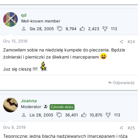
qd
Well-known member
Sie 28, 2005
8,794
2,423
113
Gru 15, 2016
#24
Zamowilam sobie na niedzielę kumpele do pieczenia. Będzie
żolnierski i pierniczki ze śliwkami i marcepanem
Juz się cieszę !!!!
Odpowiedz
Joanna
Moderator
Członek ekipy
Lis 28, 2005
36,401
10,870
113
Gru 9, 2019
#25
Tegoroczne; jedna blacha nadziewanych (marcepanem i różą