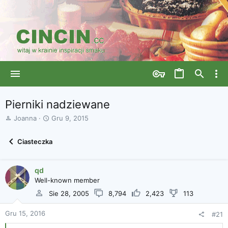
Pierniki nadziewane
A
D
Joanna
Gru 9, 2015
u
a
t
t
Ciasteczka
o
a
r
r
w
o
qd
ą
z
Well-known member
t
p
k
o
Sie 28, 2005
8,794
2,423
113
u
c
z
Gru 15, 2016
#21
ę
c