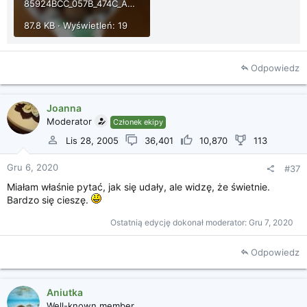
85924BCC_057B_474C_ABD6_B6F9491F88AC.jpeg
87.8 KB · Wyświetleń: 19
Odpowiedz
Joanna
Moderator
Członek ekipy
Lis 28, 2005
36,401
10,870
113
Gru 6, 2020
#37
Miałam właśnie pytać, jak się udały, ale widzę, że świetnie.
Bardzo się cieszę.
Ostatnią edycję dokonał moderator:
Gru 7, 2020
Odpowiedz
Aniutka
Well-known member