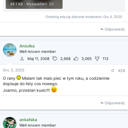
48.1 KB · Wyświetleń: 20
Ostatnią edycję dokonał moderator:
Gru 4, 2020
Odpowiedz
Aniutka
Well-known member
Maj 11, 2008
2,668
3,065
113
Gru 3, 2020
#28
O rany
Mialam tak malo piec w tym roku, a codziennie
dopisuje do listy cos nowego.
Joanno, przestan kusic!!!
Odpowiedz
ankafaka
Well-known member