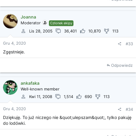
Joanna
Moderator
Członek ekipy
Lis 28, 2005
36,401
10,870
113
Gru 4, 2020
#33
Zgęstnieje.
Odpowiedz
ankafaka
Well-known member
Kwi 11, 2008
1,514
690
113
Gru 4, 2020
#34
Dziękuję. To już niczego nie &quot;ulepszam&quot;, tylko pakuję
do lodówki.