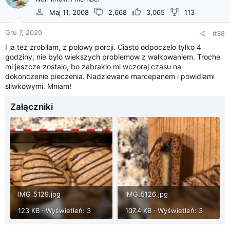
Maj 11, 2008
2,668
3,065
113
Gru 7, 2020
#38
I ja tez zrobilam, z polowy porcji. Ciasto odpoczelo tylko 4
godziny, nie bylo wiekszych problemow z walkowaniem. Troche
mi jeszcze zostalo, bo zabraklo mi wczoraj czasu na
dokonczenie pieczenia. Nadziewane marcepanem i powidlami
sliwkowymi. Mniam!
Załączniki
IMG_5129.jpg
IMG_5126.jpg
123 KB · Wyświetleń: 3
107.4 KB · Wyświetleń: 3