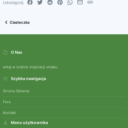
Facebook
Twitter
Reddit
Pinterest
WhatsApp
Email
Link
Udostępnij:
26
Trebuchet MS
Verdana
Ciasteczka
O Nas
witaj w krainie inspiracji smaku
Szybka nawigacja
Strona Główna
Fora
Kontakt
Menu użytkownika