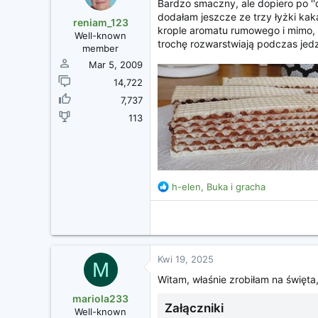
Bardzo smaczny, ale dopiero po '
dodałam jeszcze ze trzy łyżki kak
reniam_123
krople aromatu rumowego i mimo, że
Well-known
trochę rozwarstwiają podczas jedz
member
Mar 5, 2009
14,722
7,737
113
R
h-elen
,
Buka
i
gracha
e
a
k
c
j
Kwi 19, 2025
e
M
:
Witam, właśnie zrobiłam na święt
mariola233
Załączniki
Well-known