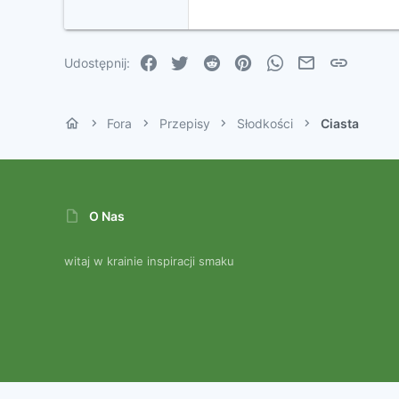
22
Tahoma
26
Times New Roman
Facebook
Twitter
Reddit
Pinterest
WhatsApp
Email
Link
Udostępnij:
Trebuchet MS
Verdana
Fora
Przepisy
Słodkości
Ciasta
O Nas
witaj w krainie inspiracji smaku