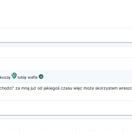
 skuszę
lubię wafle
'chodzi'' za mną już od jakiegoś czasu więc może skorzystam wreszc