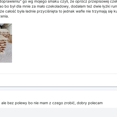
'doprawieniu'' go wg mojego smaku czyli, że oprócz przepisowej cze
ao bo był dla mnie za mało czekoladowy, dodałam też dwie łyżki rum
 całość była ładnie przyciśnięta to jednak wafle nie trzymają się k
enia.
a, ale bez polewy bo nie mam z czego zrobić, dobry polecam