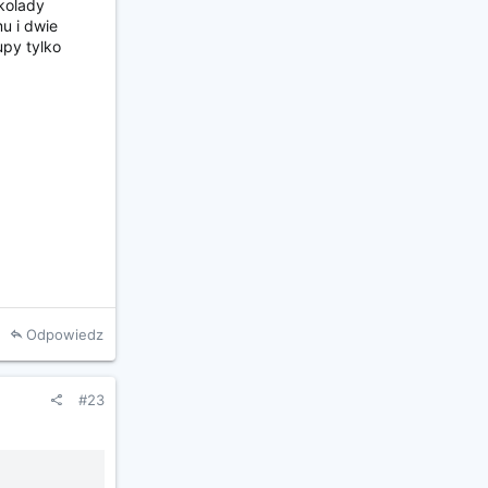
kolady
u i dwie
upy tylko
Odpowiedz
#23