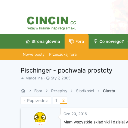
Strona główna
Fora
Co nowego?
Nowe posty
Przeszukaj fora
Pischinger - pochwała prostoty
A
D
Marcelina
Sty 7, 2005
u
a
t
t
Fora
Przepisy
Słodkości
Ciasta
o
a
r
r
1
2
Poprzednia
w
o
ą
z
t
p
Cze 20, 2016
k
o
Mam wszystkie składniki i dzisiaj
u
c