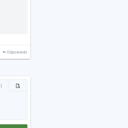
Odpowiedz
j
ięcej opcji...
Podgląd