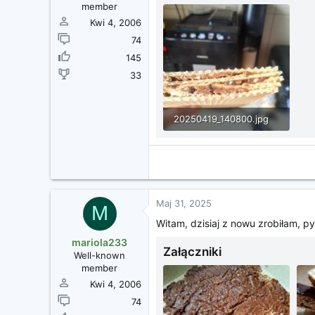
member
Kwi 4, 2006
74
145
33
20250419_140800.jpg
136 KB · Wyświetleń: 15
Maj 31, 2025
M
Witam, dzisiaj z nowu zrobiłam, p
mariola233
Załączniki
Well-known
member
Kwi 4, 2006
74