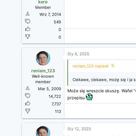
z
kero
ę
Member
c
Wrz 7, 2014
i
549
a
0
0
Sty 8, 2025
reniam_123 napisał:
reniam_123
Well-known
Ciekawe, ciekawe, możę się i ja
member
Mar 5, 2009
Może się wreszcie skuszę. Wafel '
14,722
przepisu
7,737
113
Sty 12, 2025