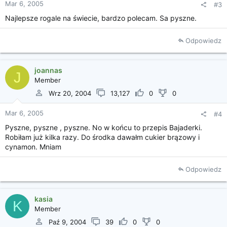
Mar 6, 2005
#3
Najlepsze rogale na świecie, bardzo polecam. Sa pyszne.
Odpowiedz
joannas
J
Member
Wrz 20, 2004
13,127
0
0
Mar 6, 2005
#4
Pyszne, pyszne , pyszne. No w końcu to przepis Bajaderki.
Robiłam już kilka razy. Do środka dawałm cukier brązowy i
cynamon. Mniam
Odpowiedz
kasia
K
Member
Paź 9, 2004
39
0
0