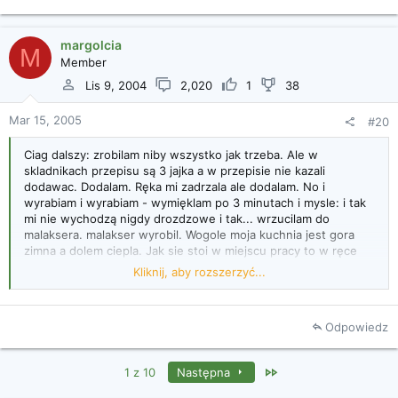
margolcia
M
Member
Lis 9, 2004
2,020
1
38
Mar 15, 2005
#20
Ciag dalszy: zrobilam niby wszystko jak trzeba. Ale w
skladnikach przepisu są 3 jajka a w przepisie nie kazali
dodawac. Dodalam. Ręka mi zadrzala ale dodalam. No i
wyrabiam i wyrabiam - wymięklam po 3 minutach i mysle: i tak
mi nie wychodzą nigdy drozdzowe i tak... wrzucilam do
malaksera. malakser wyrobil. Wogole moja kuchnia jest gora
zimna a dolem ciepla. Jak sie stoi w miejscu pracy to w ręce
sie marznie a w nogi za gorąco w zwiazku z czym wyrabialam
Kliknij, aby rozszerzyć...
to ciasto na podlodze. Teraz rosnie a ja sie zastanawiam: co to
znaczy podwoic objętosc? Bo jakby upiec z tego szescian o
boku x to jego objetosc to x do 3 potegi. Objetosc po
Odpowiedz
wyrosnieciu to 2 razy x do 3 czyli bok szescianu to pierwiastek
3 stopnia z x czyli s razy 1,25. Ale mi sie nie udalo szescianu
ulepic - ulepilam walec i teraz nie wiem jakie parametry
Last
1 z 10
Następna
rosniecia przyjąc...