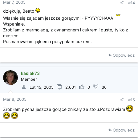
Mar 7, 2005
#14
dziękuję, Beato
Właśnie się zajadam jeszcze gorącymi - PYYYYCHAAA
Wspaniałe.
Zrobilam z marmoladą, z cynamonem i cukrem i puste, tylko z
masłem.
Posmarowałam jajkiem i posypałam cukrem.
Odpowiedz
kasiak73
Member
Lut 15, 2005
2,601
0
36
Mar 8, 2005
#15
Zrobiłam pycha jeszcze gorące znikały ze stołu.Pozdrawiam
Odpowiedz