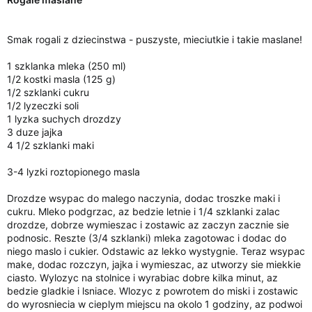
i
a
Smak rogali z dziecinstwa - puszyste, mieciutkie i takie maslane!
1 szklanka mleka (250 ml)
1/2 kostki masla (125 g)
1/2 szklanki cukru
1/2 lyzeczki soli
1 lyzka suchych drozdzy
3 duze jajka
4 1/2 szklanki maki
3-4 lyzki roztopionego masla
Drozdze wsypac do malego naczynia, dodac troszke maki i
cukru. Mleko podgrzac, az bedzie letnie i 1/4 szklanki zalac
drozdze, dobrze wymieszac i zostawic az zaczyn zacznie sie
podnosic. Reszte (3/4 szklanki) mleka zagotowac i dodac do
niego maslo i cukier. Odstawic az lekko wystygnie. Teraz wsypac
make, dodac rozczyn, jajka i wymieszac, az utworzy sie miekkie
ciasto. Wylozyc na stolnice i wyrabiac dobre kilka minut, az
bedzie gladkie i lsniace. Wlozyc z powrotem do miski i zostawic
do wyrosniecia w cieplym miejscu na okolo 1 godziny, az podwoi