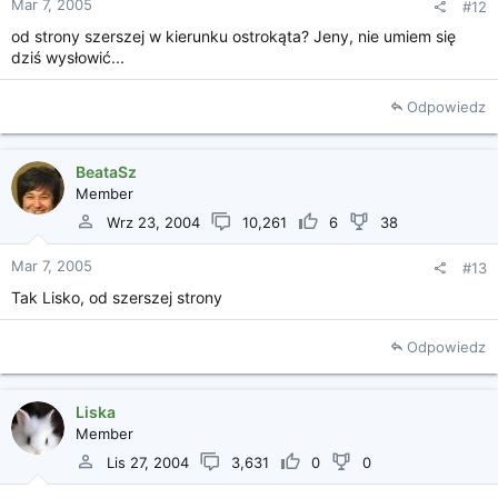
Mar 7, 2005
#12
od strony szerszej w kierunku ostrokąta? Jeny, nie umiem się
dziś wysłowić...
Odpowiedz
BeataSz
Member
Wrz 23, 2004
10,261
6
38
Mar 7, 2005
#13
Tak Lisko, od szerszej strony
Odpowiedz
Liska
Member
Lis 27, 2004
3,631
0
0