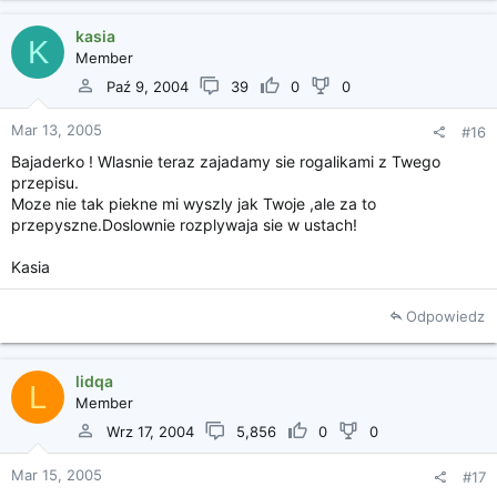
kasia
K
Member
Paź 9, 2004
39
0
0
Mar 13, 2005
#16
Bajaderko ! Wlasnie teraz zajadamy sie rogalikami z Twego
przepisu.
Moze nie tak piekne mi wyszly jak Twoje ,ale za to
przepyszne.Doslownie rozplywaja sie w ustach!
Kasia
Odpowiedz
lidqa
L
Member
Wrz 17, 2004
5,856
0
0
Mar 15, 2005
#17