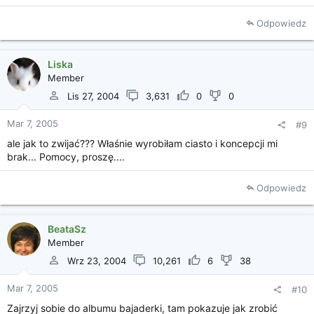
Odpowiedz
Liska
Member
Lis 27, 2004
3,631
0
0
Mar 7, 2005
#9
ale jak to zwijać??? Właśnie wyrobiłam ciasto i koncepcji mi
brak... Pomocy, proszę....
Odpowiedz
BeataSz
Member
Wrz 23, 2004
10,261
6
38
Mar 7, 2005
#10
Zajrzyj sobie do albumu bajaderki, tam pokazuje jak zrobić