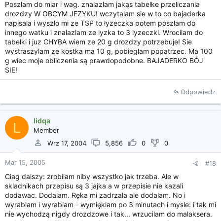
Poszlam do miar i wag. znalazlam jakąs tabelke przeliczania
drozdzy W OBCYM JEZYKU! wczytalam sie w to co bajaderka
napisala i wyszlo mi ze TSP to łyzeczka potem poszlam do
innego watku i znalazlam ze lyzka to 3 lyzeczki. Wrocilam do
tabelki i juz CHYBA wiem ze 20 g drozdzy potrzebuje! Sie
wystraszylam ze kostka ma 10 g, pobieglam popatrzec. Ma 100
g wiec moje obliczenia są prawdopodobne. BAJADERKO BÓJ
SIE!
Odpowiedz
lidqa
L
Member
Wrz 17, 2004
5,856
0
0
Mar 15, 2005
#18
Ciag dalszy: zrobilam niby wszystko jak trzeba. Ale w
skladnikach przepisu są 3 jajka a w przepisie nie kazali
dodawac. Dodalam. Ręka mi zadrzala ale dodalam. No i
wyrabiam i wyrabiam - wymięklam po 3 minutach i mysle: i tak mi
nie wychodzą nigdy drozdzowe i tak... wrzucilam do malaksera.