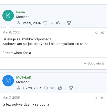
kasia
K
Member
Paź 9, 2004
39
0
0
Mar 6, 2005
#7
Dziekuje za szybka odpowiedz,
zachowalam sie jak bladynka i nie domyslilam sie sama
Pozdrawiam Kasia
Odpowiedz
MoTyLeK
M
Member
Lis 26, 2004
170
0
0
Mar 7, 2005
#8
ja tez potwierdzam- sa pycha