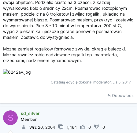
swoja objetosc. Podzielic ciasto na 3 czesci, z kazdej
wywalkowac kolo o srednicy 22cm. Posmarowac roztopionym
maslem, podzielic na 8 trojkatow i zwijac rogaliki, ukladac na
wysmarowanej blasze. Posmarowac maslem, przykryc i zostawic
do wyrosniecia. Piec 8 - 10 minut w temperaturze 200 st.C,
wyjac z piekarnika i jeszcze gorace ponownie posmarowac
maslem. Zostawic do wystygniecia.
Mozna zamiast rogalkow formowac zwykle, okragle buleczki.
Mozna rowniez robic nadziewane rogaliki np. marmolada,
orzechami, nadzieniem cynamonowym.
Ostatnią edycję dokonał moderator:
Lis 5, 2017
Odpowiedz
sd_silver
S
Member
Wrz 20, 2004
1,464
0
0