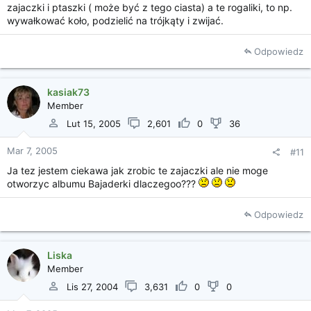
zajaczki i ptaszki ( może być z tego ciasta) a te rogaliki, to np.
wywałkować koło, podzielić na trójkąty i zwijać.
Odpowiedz
kasiak73
Member
Lut 15, 2005
2,601
0
36
Mar 7, 2005
#11
Ja tez jestem ciekawa jak zrobic te zajaczki ale nie moge
otworzyc albumu Bajaderki dlaczegoo???
Odpowiedz
Liska
Member
Lis 27, 2004
3,631
0
0