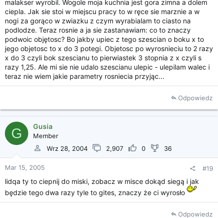
malakser wyrobil. Wogole moja kuchnia jest gora zimna a dolem
ciepla. Jak sie stoi w miejscu pracy to w ręce sie marznie a w
nogi za gorąco w zwiazku z czym wyrabialam to ciasto na
podlodze. Teraz rosnie a ja sie zastanawiam: co to znaczy
podwoic objętosc? Bo jakby upiec z tego szescian o boku x to
jego objetosc to x do 3 potegi. Objetosc po wyrosnieciu to 2 razy
x do 3 czyli bok szescianu to pierwiastek 3 stopnia z x czyli s
razy 1,25. Ale mi sie nie udalo szescianu ulepic - ulepilam walec i
teraz nie wiem jakie parametry rosniecia przyjąc...
Odpowiedz
Gusia
G
Member
Wrz 28, 2004
2,907
0
36
Mar 15, 2005
#19
lidqa ty to ciepnij do miski, zobacz w misce dokąd siegą i jak
będzie tego dwa razy tyle to gites, znaczy że ci wyrosło
Odpowiedz