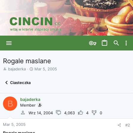
Rogale maslane
A
D
bajaderka
Mar 5, 2005
u
a
t
t
Ciasteczka
o
a
r
r
w
o
bajaderka
ą
z
B
Member
t
p
k
o
Wrz 14, 2004
4,063
4
0
u
c
z
Mar 5, 2005
#2
ę
Rogale maslane
c