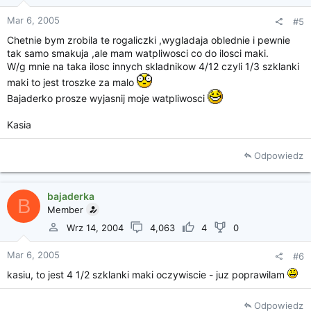
Mar 6, 2005
#5
Chetnie bym zrobila te rogaliczki ,wygladaja oblednie i pewnie
tak samo smakuja ,ale mam watpliwosci co do ilosci maki.
W/g mnie na taka ilosc innych skladnikow 4/12 czyli 1/3 szklanki
maki to jest troszke za malo
Bajaderko prosze wyjasnij moje watpliwosci
Kasia
Odpowiedz
bajaderka
B
Member
Wrz 14, 2004
4,063
4
0
Mar 6, 2005
#6
kasiu, to jest 4 1/2 szklanki maki oczywiscie - juz poprawilam
Odpowiedz