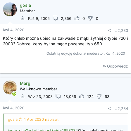
gosia
Member
Paź 9, 2005
2,356
0
0
Kwi 4, 2020
#2,283
Który chleb można upiec na zakwasie z mąki żytniej o typie 720 i
2000? Dobrze, żeby był na mące pszennej typ 650.
Ostatnią edycję dokonał moderator:
Kwi 4, 2020
Odpowiedz
Marg
Well-known member
Wrz 23, 2008
18,056
124
63
Kwi 4, 2020
#2,284
gosia @ 4 Apr 2020 napisał:
index.php?act=findpost&pid=1658234
Który chleb można upiec