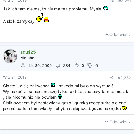
Wrz 21, 2019
#2,281
ę
Jak ich tam nie ma, to nie ma tez problemu. Myślę.
c
i
a
A słoik zamykaj.
Odpowiedz
aguś25
Member
Lis 30, 2009
354
0
0
Wrz 21, 2019
#2,282
Ciasto już się zakwasza
, szkoda mi było go wyrzucić .
Wymazać z pamięci muszę tylko fakt że siedziały tam te muszki
, ale nikomu nic nie powiem
Słoik owszem był zastawiony gaza i gumką recepturką ale one
jakimś cudem tam wlazły , chyba najlepsza będzie nakrętka
Odpowiedz