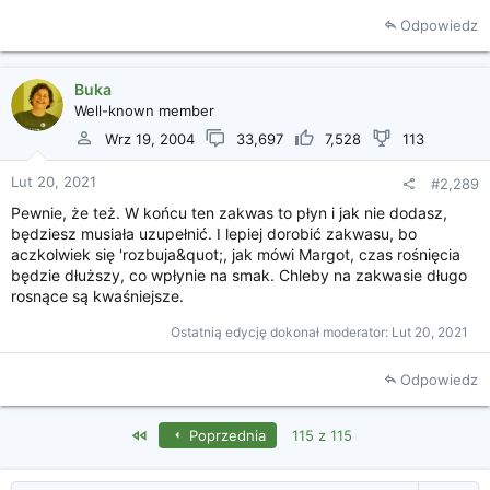
Odpowiedz
Buka
Well-known member
Wrz 19, 2004
33,697
7,528
113
Lut 20, 2021
#2,289
Pewnie, że też. W końcu ten zakwas to płyn i jak nie dodasz,
będziesz musiała uzupełnić. I lepiej dorobić zakwasu, bo
aczkolwiek się 'rozbuja&quot;, jak mówi Margot, czas rośnięcia
będzie dłuższy, co wpłynie na smak. Chleby na zakwasie długo
rosnące są kwaśniejsze.
Ostatnią edycję dokonał moderator:
Lut 20, 2021
Odpowiedz
First
Poprzednia
115 z 115