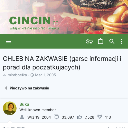
CHLEB NA ZAKWASIE (garsc informacji i
porad dla poczatkujacych)
A
D
mirabbelka
Mar 1, 2005
u
a
t
t
Pieczywo na zakwasie
o
a
r
r
w
o
Buka
ą
z
Well-known member
t
p
k
o
Wrz 19, 2004
33,697
7,528
113
u
c
z