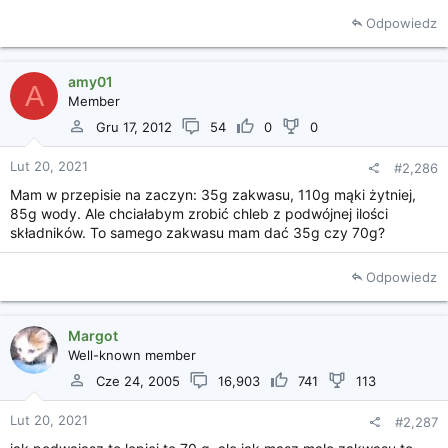
Odpowiedz
amy01
A
Member
Gru 17, 2012
54
0
0
Lut 20, 2021
#2,286
Mam w przepisie na zaczyn: 35g zakwasu, 110g mąki żytniej,
85g wody. Ale chciałabym zrobić chleb z podwójnej ilości
składników. To samego zakwasu mam dać 35g czy 70g?
Odpowiedz
Margot
Well-known member
Cze 24, 2005
16,903
741
113
Lut 20, 2021
#2,287