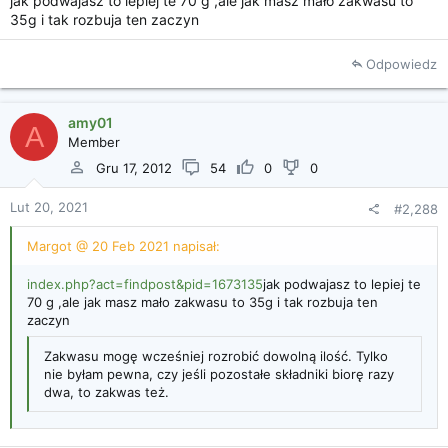
jak podwajasz to lepiej te 70 g ,ale jak masz mało zakwasu to
35g i tak rozbuja ten zaczyn
Odpowiedz
amy01
A
Member
Gru 17, 2012
54
0
0
Lut 20, 2021
#2,288
Margot @ 20 Feb 2021 napisał:
index.php?act=findpost&pid=1673135
jak podwajasz to lepiej te
70 g ,ale jak masz mało zakwasu to 35g i tak rozbuja ten
zaczyn
Zakwasu mogę wcześniej rozrobić dowolną ilość. Tylko
nie byłam pewna, czy jeśli pozostałe składniki biorę razy
dwa, to zakwas też.