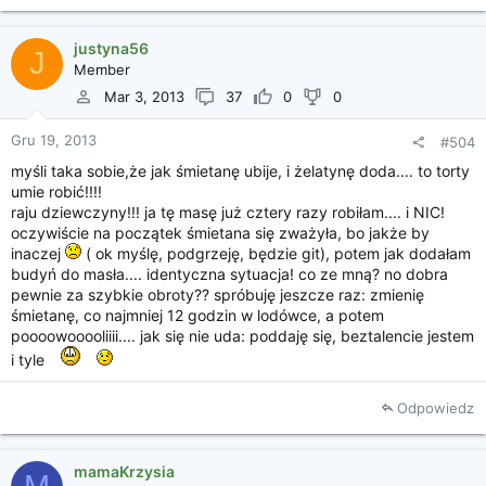
justyna56
J
Member
Mar 3, 2013
37
0
0
Gru 19, 2013
#504
myśli taka sobie,że jak śmietanę ubije, i żelatynę doda.... to torty
umie robić!!!!
raju dziewczyny!!! ja tę masę już cztery razy robiłam.... i NIC!
oczywiście na początek śmietana się zważyła, bo jakże by
inaczej
( ok myślę, podgrzeję, będzie git), potem jak dodałam
budyń do masła.... identyczna sytuacja! co ze mną? no dobra
pewnie za szybkie obroty?? spróbuję jeszcze raz: zmienię
śmietanę, co najmniej 12 godzin w lodówce, a potem
poooowooooliiii.... jak się nie uda: poddaję się, beztalencie jestem
i tyle
Odpowiedz
mamaKrzysia