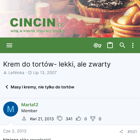
Krem do tortów- lekki, ale zwarty
A
D
LeNinka
Lip 13, 2007
u
a
t
t
Masy i kremy, nie tylko do tortów
o
a
r
r
w
o
Marta12
ą
z
M
Member
t
p
k
o
Kwi 21, 2013
341
0
0
u
c
z
Cze 2, 2013
#501
ę
kiniaaa
róże rewelacja!
c