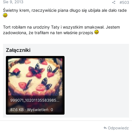
Sie 9, 2013
#503
Świetny krem, rzeczywiście piana długo się ubijała ale dało rade
Tort robiłam na urodziny Taty i wszystkim smakował. Jestem
zadowolona, że trafiłam na ten właśnie przepis
Załączniki
999071_10201135583985077_1969798277_n.jpg
87.6 KB · Wyświetleń: 0
Odpowiedz