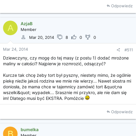
Odpowiedz
AzjaB
A
Member
Mar 20, 2014
8
0
0
Mar 24, 2014
#511
Dziewczyny, czy mogę do tej masy (z postu 1) dodać mrożone
maliny w całości? Najpierw je rozmrozić, odsączyć?
Kurcze tak chcę żeby tort był pyszny, niestety mimo, że ogólnie
piekę nieźle jakoś rodzina we mnie nie wierzy... Nawet siostra mi
doniosła, że mama chce w tajemnicy zamówić tort &quot;na
wszelki&quot; wypadek... Srasznie mi przykro, ale nie dam się
im! Dlatego musi być EKSTRA. Pomóżcie
Odpowiedz
bumelka
B
Member