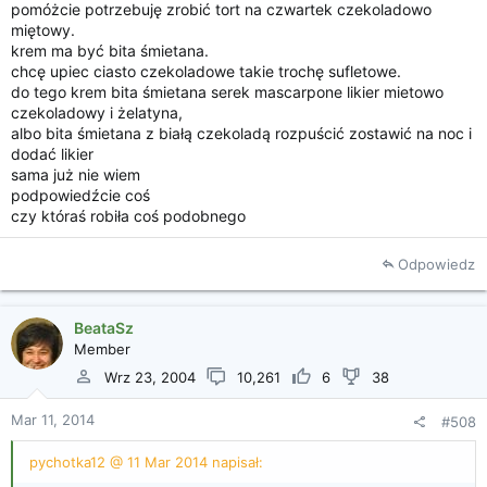
pomóżcie potrzebuję zrobić tort na czwartek czekoladowo
miętowy.
krem ma być bita śmietana.
chcę upiec ciasto czekoladowe takie trochę sufletowe.
do tego krem bita śmietana serek mascarpone likier mietowo
czekoladowy i żelatyna,
albo bita śmietana z białą czekoladą rozpuścić zostawić na noc i
dodać likier
sama już nie wiem
podpowiedźcie coś
czy któraś robiła coś podobnego
Odpowiedz
BeataSz
Member
Wrz 23, 2004
10,261
6
38
Mar 11, 2014
#508
pychotka12 @ 11 Mar 2014 napisał: