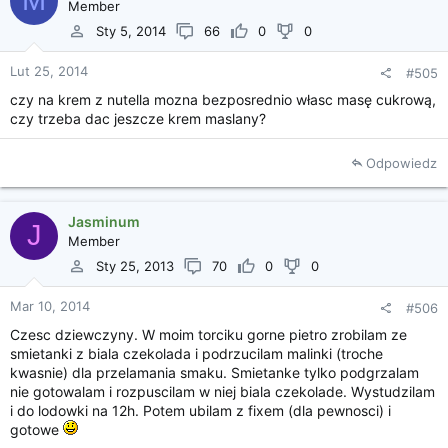
M
Member
Sty 5, 2014
66
0
0
Lut 25, 2014
#505
czy na krem z nutella mozna bezposrednio własc masę cukrową,
czy trzeba dac jeszcze krem maslany?
Odpowiedz
Jasminum
J
Member
Sty 25, 2013
70
0
0
Mar 10, 2014
#506
Czesc dziewczyny. W moim torciku gorne pietro zrobilam ze
smietanki z biala czekolada i podrzucilam malinki (troche
kwasnie) dla przelamania smaku. Smietanke tylko podgrzalam
nie gotowalam i rozpuscilam w niej biala czekolade. Wystudzilam
i do lodowki na 12h. Potem ubilam z fixem (dla pewnosci) i
gotowe