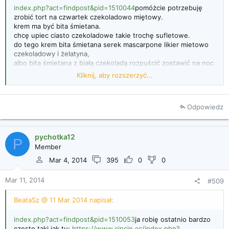
index.php?act=findpost&pid=1510044
pomóżcie potrzebuję
zrobić tort na czwartek czekoladowo miętowy.
krem ma być bita śmietana.
chcę upiec ciasto czekoladowe takie trochę sufletowe.
do tego krem bita śmietana serek mascarpone likier mietowo
czekoladowy i żelatyna,
albo bita śmietana z białą czekoladą rozpuścić zostawić na noc
i dodać likier
Kliknij, aby rozszerzyć...
sama już nie wiem
podpowiedźcie coś
czy któraś robiła coś podobnego
Odpowiedz
ja robię ostatnio bardzo często taki jak tu:
https://www.cincin.cc/index.php?showtopic=37899
pychotka12
P
Member
Mar 4, 2014
395
0
0
Mar 11, 2014
#509
Kliknij, aby rozszerzyć...
BeataSz @ 11 Mar 2014 napisał:
index.php?act=findpost&pid=1510053
ja robię ostatnio bardzo
często taki jak tu:
https://www.cincin.cc/index.php?