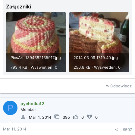
Załączniki
PicsArt_1394382135917.jpg
2014_03_09_17.19.40.jpg
793.4 KB · Wyświetleń: 0
256.8 KB · Wyświetleń: 0
Odpowiedz
pychotka12
P
Member
Mar 4, 2014
395
0
0
Mar 11, 2014
#507