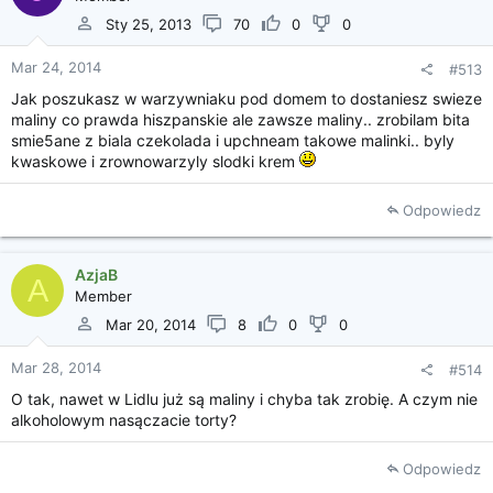
Kliknij, aby rozszerzyć...
z mrożonych truskawek pod krem a świeże połówki
Sty 25, 2013
70
0
0
poutykać gęsto w kremie. Musisz sama wybrać
Mar 24, 2014
#513
Jak poszukasz w warzywniaku pod domem to dostaniesz swieze
maliny co prawda hiszpanskie ale zawsze maliny.. zrobilam bita
smie5ane z biala czekolada i upchneam takowe malinki.. byly
kwaskowe i zrownowarzyly slodki krem
Odpowiedz
AzjaB
A
Member
Mar 20, 2014
8
0
0
Mar 28, 2014
#514
O tak, nawet w Lidlu już są maliny i chyba tak zrobię. A czym nie
alkoholowym nasączacie torty?
Odpowiedz