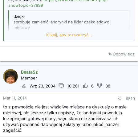
showtopic=37899
dzięki
spróbuję zamienić landrynki na likier czekoladowo
miętowy
zobaczymy co wyjdzie
Kliknij, aby rozszerzyć...
rezultatem pochwalę się w czwartek
Odpowiedz
Kliknij, aby rozszerzyć...
BeataSz
Member
Wrz 23, 2004
10,261
6
38
Mar 11, 2014
#510
to z pewnością nie jest właściwe miejsce na dyskusję o masie
miętowej, ale jeszcze tylko napiszę, że landrynki powodują
krzepnięcie gotowej masy, więc skoro nie zamierzasz ich
używać powinnaś dać więcej żelatyny, albo jakoś inaczej
zagęścić.