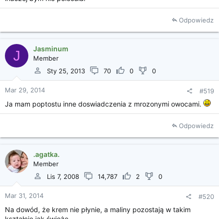
Odpowiedz
Jasminum
J
Member
Sty 25, 2013
70
0
0
Mar 29, 2014
#519
Ja mam poptostu inne doswiadczenia z mrozonymi owocami.
Odpowiedz
.agatka.
Member
Lis 7, 2008
14,787
2
0
Mar 31, 2014
#520
Na dowód, że krem nie płynie, a maliny pozostają w takim
kształcie jak świeże.