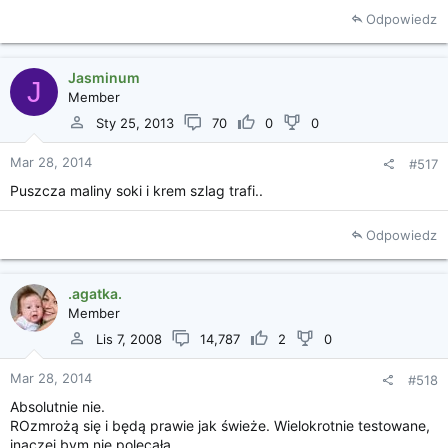
Odpowiedz
Jasminum
J
Member
Sty 25, 2013
70
0
0
Mar 28, 2014
#517
Puszcza maliny soki i krem szlag trafi..
Odpowiedz
.agatka.
Member
Lis 7, 2008
14,787
2
0
Mar 28, 2014
#518
Absolutnie nie.
ROzmrożą się i będą prawie jak świeże. Wielokrotnie testowane,
inaczej bym nie polecała.