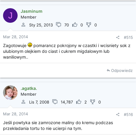
Jasminum
J
Member
Sty 25, 2013
70
0
0
Mar 28, 2014
#515
Zagotowuje
pomarancz pokrojony w czastki i wcisniety sok z
ulubionym olejkiem do ciast i cukrem migdalowym lub
waniliowym..
Odpowiedz
.agatka.
Member
Lis 7, 2008
14,787
2
0
Mar 28, 2014
#516
Jeśli powtyka sie zamrozone maliny do kremu podczas
przekładania tortu to nie ucierpi na tym.