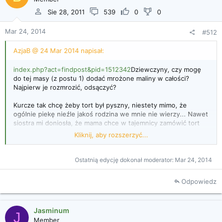
Sie 28, 2011
539
0
0
Mar 24, 2014
#512
AzjaB @ 24 Mar 2014 napisał:
index.php?act=findpost&pid=1512342
Dziewczyny, czy mogę
do tej masy (z postu 1) dodać mrożone maliny w całości?
Najpierw je rozmrozić, odsączyć?
Kurcze tak chcę żeby tort był pyszny, niestety mimo, że
ogólnie piekę nieźle jakoś rodzina we mnie nie wierzy... Nawet
siostra mi doniosła, że mama chce w tajemnicy zamówić tort
&quot;na wszelki&quot; wypadek... Srasznie mi przykro, ale nie
Kliknij, aby rozszerzyć...
dam się im! Dlatego musi być EKSTRA. Pomóżcie
Musisz sobie zdawać sprawę, że maliny mają takie male
Ostatnią edycję dokonał moderator:
Mar 24, 2014
pesteczki dość twarde i mocno wyczuwalne. Poza tym po
rozmrożeniu to raczej masz takie błotko malinowe.
Odpowiedz
Dlatego dość często robi się z nich raczej mus aby móc
przetrzeć przez sito. Nie wszystkim to jednak
przeszkadza. Zastanów się czy może nie zrobić świeżych
Jasminum
truskawek. Są obecnie w biedronce , nie są zbyt miękkie
J
Member
ale naprawdę aromatyczne i smaczne. Można zrobić mus