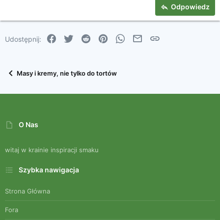
Tekst justowany
Nagłówek 3
Odpowiedz
18
Tahoma
22
Times New Roman
Facebook
Twitter
Reddit
Pinterest
WhatsApp
Email
Link
Udostępnij:
26
Trebuchet MS
Verdana
Masy i kremy, nie tylko do tortów
O Nas
witaj w krainie inspiracji smaku
Szybka nawigacja
Strona Główna
Fora