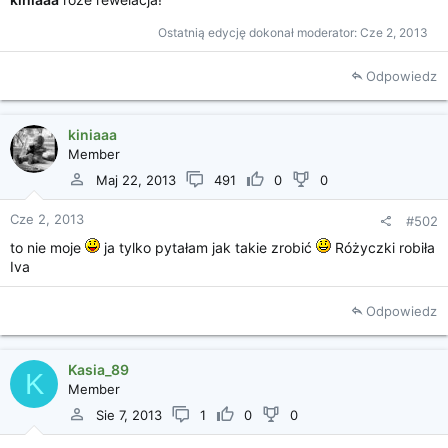
i
Ostatnią edycję dokonał moderator:
Cze 2, 2013
a
Odpowiedz
kiniaaa
Member
Maj 22, 2013
491
0
0
Cze 2, 2013
#502
to nie moje
ja tylko pytałam jak takie zrobić
Różyczki robiła
Iva
Odpowiedz
Kasia_89
K
Member
Sie 7, 2013
1
0
0