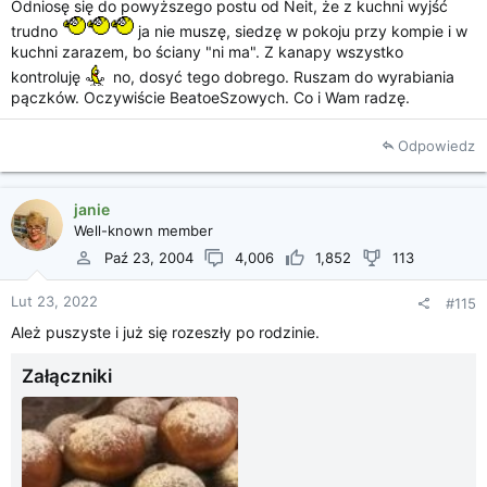
Odniosę się do powyższego postu od Neit, że z kuchni wyjść
trudno
ja nie muszę, siedzę w pokoju przy kompie i w
kuchni zarazem, bo ściany "ni ma". Z kanapy wszystko
kontroluję
no, dosyć tego dobrego. Ruszam do wyrabiania
pączków. Oczywiście BeatoeSzowych. Co i Wam radzę.
Odpowiedz
janie
Well-known member
Paź 23, 2004
4,006
1,852
113
Lut 23, 2022
#115
Ależ puszyste i już się rozeszły po rodzinie.
Załączniki