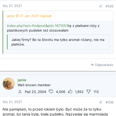
Sty 21, 2021
#105
janie @ 21 Jan 2021 napisał:
index.php?act=findpost&pid=1671553
tę z płatkami róży z
plastikowych pudełek też stosowałam
Jakiej firmy? Bo ta Stovitu ma tylko aromat różany, nie ma
płatków.
Odpowiedz
janie
Well-known member
Paź 23, 2004
4,006
1,852
113
Sty 21, 2021
#106
Nie pamiętam, to przed rokiem było. Być może że to tylko
aromat, bo tania była, białe pudełko. Nazywała się marmolada