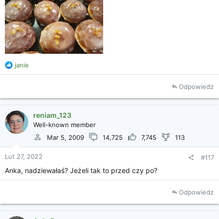
R
janie
e
a
Odpowiedz
k
c
j
reniam_123
e
Well-known member
:
Mar 5, 2009
14,725
7,745
113
Lut 27, 2022
#117
Anka, nadziewałaś? Jeżeli tak to przed czy po?
Odpowiedz