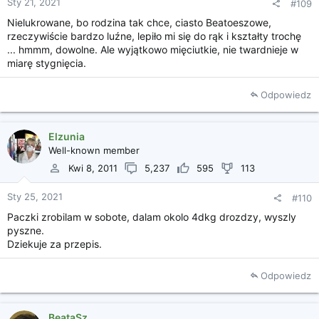
Sty 21, 2021
#109
Nielukrowane, bo rodzina tak chce, ciasto Beatoeszowe,
rzeczywiście bardzo luźne, lepiło mi się do rąk i kształty trochę
... hmmm, dowolne. Ale wyjątkowo mięciutkie, nie twardnieje w
miarę stygnięcia.
Odpowiedz
Elzunia
Well-known member
Kwi 8, 2011
5,237
595
113
Sty 25, 2021
#110
Paczki zrobilam w sobote, dalam okolo 4dkg drozdzy, wyszly
pyszne.
Dziekuje za przepis.
Odpowiedz
BeataSz