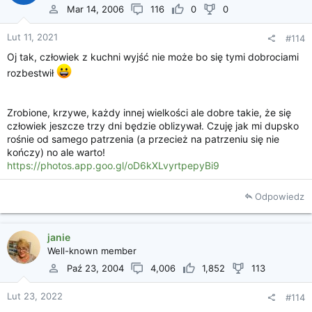
Mar 14, 2006
116
0
0
Lut 11, 2021
#114
Oj tak, człowiek z kuchni wyjść nie może bo się tymi dobrociami
rozbestwił
Zrobione, krzywe, każdy innej wielkości ale dobre takie, że się
człowiek jeszcze trzy dni będzie oblizywał. Czuję jak mi dupsko
rośnie od samego patrzenia (a przecież na patrzeniu się nie
kończy) no ale warto!
https://photos.app.goo.gl/oD6kXLvyrtpepyBi9
Odpowiedz
janie
Well-known member
Paź 23, 2004
4,006
1,852
113
Lut 23, 2022
#114