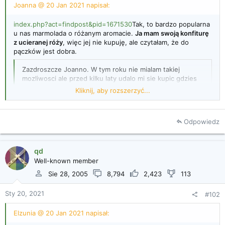
Joanna @ 20 Jan 2021 napisał:
i
a
index.php?act=findpost&pid=1671530
Tak, to bardzo popularna
u nas marmolada o różanym aromacie.
Ja mam swoją konfiturę
z ucieranej róży
, więc jej nie kupuję, ale czytałam, że do
pączków jest dobra.
Zazdroszcze Joanno. W tym roku nie mialam takiej
mozliwosci ale przed kilku laty udalo mi sie kupic gdzies
w poblizu Zakopanego taka naturalna. W tym roku
Kliknij, aby rozszerzyć...
obeszlam cala nasza wies w poszukiwaniu takich krzakow
rozy ale niestety nie ma. Pelno krzakow z bialymi platkami
ale te sie nie nadaja.
Odpowiedz
Kliknij, aby rozszerzyć...
qd
Well-known member
Sie 28, 2005
8,794
2,423
113
Sty 20, 2021
#102
Elzunia @ 20 Jan 2021 napisał: