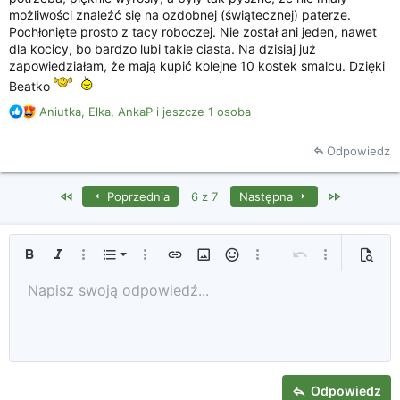
możliwości znaleźć się na ozdobnej (świątecznej) paterze.
Pochłonięte prosto z tacy roboczej. Nie został ani jeden, nawet
dla kocicy, bo bardzo lubi takie ciasta. Na dzisiaj już
zapowiedziałam, że mają kupić kolejne 10 kostek smalcu. Dzięki
Beatko
R
Aniutka
,
Elka
,
AnkaP
i jeszcze 1 osoba
e
a
Odpowiedz
k
c
j
First
Last
Poprzednia
6 z 7
Następna
e
:
Uporządkowana lista
Pogrubienie
Kursywa
Więcej opcji...
Lista
Więcej opcji...
Wprowadź link
Wprowadź obrazek
Uśmieszki
Więcej opcji...
Cofnij
Więcej opcji...
Podglą
Nieuporządkowana lista
Napisz swoją odpowiedź...
Tekst od lewej
9
Standardowy
Zapisz szkic
Arial
Rozmiar czcionki
Wyrównanie
Cytat
Ponów
Media
Przełącz BB Code
Kolor tekstu
Format tekstu
Wprowadź tabelę
Usuwanie formatowania
Rodzaj czcionki
Linia pozioma
Szkice
Przekreślenie
Spoiler
Podkreślenie
Kod
Kod wewnętrzny
Spoiler wewnątrz tekstu
10
Usuń szkic
Zwiększ wcięcie
Book Antiqua
Wyśrodkowanie
Nagłówek 1
12
Courier New
Zmniejsz wcięcie
Tekst od prawej
Nagłówek 2
15
Georgia
Tekst justowany
Nagłówek 3
Odpowiedz
18
Tahoma