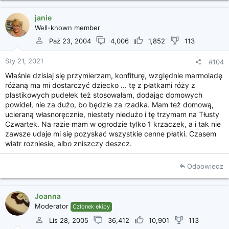
janie
Well-known member
Paź 23, 2004
4,006
1,852
113
Sty 21, 2021
#104
Właśnie dzisiaj się przymierzam, konfiturę, względnie marmoladę
różaną ma mi dostarczyć dziecko ... tę z płatkami róży z
plastikowych pudełek też stosowałam, dodając domowych
powideł, nie za dużo, bo będzie za rzadka. Mam też domową,
ucieraną własnoręcznie, niestety niedużo i tę trzymam na Tłusty
Czwartek. Na razie mam w ogrodzie tylko 1 krzaczek, a i tak nie
zawsze udaje mi się pozyskać wszystkie cenne płatki. Czasem
wiatr rozniesie, albo zniszczy deszcz.
Odpowiedz
Joanna
Moderator
Członek ekipy
Lis 28, 2005
36,412
10,901
113