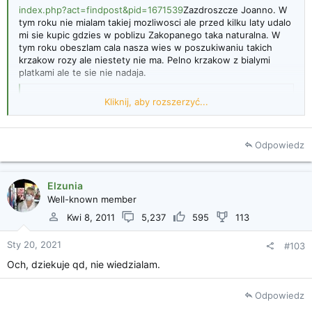
index.php?act=findpost&pid=1671539
Zazdroszcze Joanno. W
tym roku nie mialam takiej mozliwosci ale przed kilku laty udalo
mi sie kupic gdzies w poblizu Zakopanego taka naturalna. W
tym roku obeszlam cala nasza wies w poszukiwaniu takich
krzakow rozy ale niestety nie ma. Pelno krzakow z bialymi
platkami ale te sie nie nadaja.
Rozejrzyj się w sklepikach tureckich. Tam zwykle mają
Kliknij, aby rozszerzyć...
konfiturę z róży
Odpowiedz
Elzunia
Kliknij, aby rozszerzyć...
Well-known member
Kwi 8, 2011
5,237
595
113
Sty 20, 2021
#103
Och, dziekuje qd, nie wiedzialam.
Odpowiedz