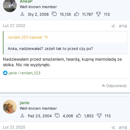
AnkaP
Well-known member
Sty 2, 2008
15,135
11,787
113
Lut 27, 2022
#118
reniam_123 napisał:
Anka, nadziewałaś? Jeżeli tak to przed czy po?
Nadziewałam przed smażeniem, twardą, kupną marmoladą ze
słoika. Nic nie wypłynęło.
R
janie
i
reniam_123
e
a
Odpowiedz
k
c
j
janie
e
Well-known member
:
Paź 23, 2004
4,006
1,852
113
Lut 27, 2025
#119