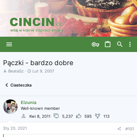
Pączki - bardzo dobre
A
D
BeataSz
Lut 9, 2007
u
a
t
t
Ciasteczka
o
a
r
r
w
o
Elzunia
ą
z
Well-known member
t
p
k
o
Kwi 8, 2011
5,237
595
113
u
c
z
Sty 20, 2021
#101
ę
c