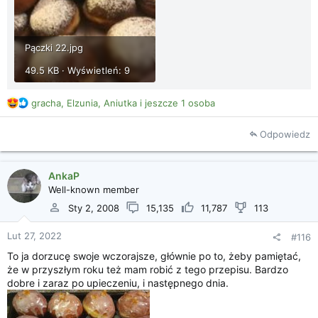
Pączki 22.jpg
49.5 KB · Wyświetleń: 9
R
gracha
,
Elzunia
,
Aniutka
i jeszcze 1 osoba
e
a
Odpowiedz
k
c
j
AnkaP
e
Well-known member
:
Sty 2, 2008
15,135
11,787
113
Lut 27, 2022
#116
To ja dorzucę swoje wczorajsze, głównie po to, żeby pamiętać,
że w przyszłym roku też mam robić z tego przepisu. Bardzo
dobre i zaraz po upieczeniu, i następnego dnia.