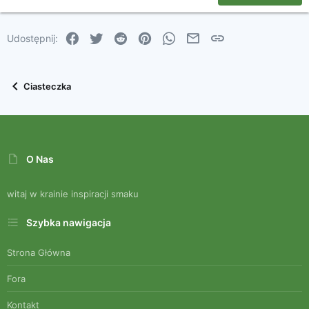
22
Times New Roman
Facebook
Twitter
Reddit
Pinterest
WhatsApp
Email
Link
Udostępnij:
26
Trebuchet MS
Verdana
Ciasteczka
O Nas
witaj w krainie inspiracji smaku
Szybka nawigacja
Strona Główna
Fora
Kontakt