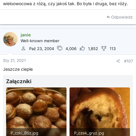
wieloowocowa z różą, czy jakoś tak. Bo była i druga, bez róży.
Odpowiedz
janie
Well-known member
Paź 23, 2004
4,006
1,852
113
Sty 21, 2021
#107
Jeszcze ciepłe
Załączniki
P_czki_BSz.jpg
P_czek_gryz.jpg