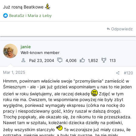
Już rosną Beatkowe
R
BeataSz
i
Maria z Łeby
e
a
Odpowiedz
k
c
j
janie
e
Well-known member
:
Paź 23, 2004
4,006
1,852
113
Mar 1, 2025
#120
Hmmm, powinnam właściwie swoje "przemyślenia" zamieścić w
Śmiesznym - ale - jak już gdzieś wspominałam u nas to nie jeden
dzień w roku świętujemy, ale raczej dekadę
Zdjęć w tym
roku nie ma. Owszem, te wspomniane powyżej nie były zbyt
wyględne, ponieważ wymagały ekspresu (córka na nockę do
pracy i niespodziewany gość, który ruszał w dalszą drogę).
Trochę popękały, ale okazało się, że nikomu to nie przeszkadza.
Nawet tam w szpitalu, koleżanki dziecka dzieliły na połówki,
żeby wszystkim starczyło
Te wczorajsze już miały czasu, ile
potrzeba, pięknie wyrosły, a były tak pyszne, że nie miały