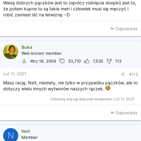
Wadą dobrych pączków jest to (oprócz rośnięcia doopki) jest to,
że potem kupne to są takie meh i człowiek musi się męczyć i
robić zamiast iść na łatwiznę :-D
Odpowiedz
Buka
Well-known member
Wrz 19, 2004
33,710
7,535
113
Lut 11, 2021
#113
Masz rację, Neit, niestety, nie tylko w przypadku pączków, ale to
dotyczy wielu innych wytworów naszych rączek.
Ostatnią edycję dokonał moderator:
Lut 11, 2021
Odpowiedz
Neit
N
Member