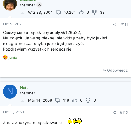
Member
Wrz 23, 2004
10,261
6
38
Lut 9, 2021
#111
Cieszę się że pączki się udały&#128522;
Na zdjęciu Janie są piękne, nie widzę żeby były jakieś
niezgrabne...Ja chyba jutro będę smażyć.
Pozdrawiam wszystkich serdecznie!
R
janie
e
a
Odpowiedz
k
c
j
Neit
e
N
Member
:
Mar 14, 2006
116
0
0
Lut 11, 2021
#112
Zaraz zaczynam pączkowanie