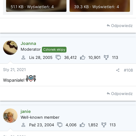
51.1 KB · Wyświetleń: 4
39.3 KB · Wyświetleń: 4
Odpowiedz
Joanna
Moderator
Członek ekipy
Lis 28, 2005
36,412
10,901
113
Sty 21, 2021
#108
Wspaniałe!
Odpowiedz
janie
Well-known member
Paź 23, 2004
4,006
1,852
113