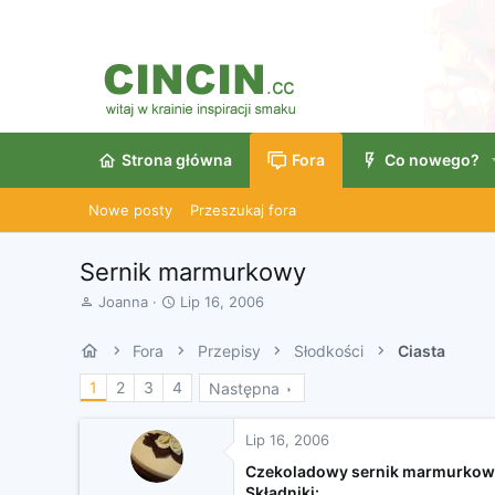
Strona główna
Fora
Co nowego?
Nowe posty
Przeszukaj fora
Sernik marmurkowy
A
D
Joanna
Lip 16, 2006
u
a
t
t
Fora
Przepisy
Słodkości
Ciasta
o
a
r
r
1
2
3
4
Następna
w
o
ą
z
t
p
Lip 16, 2006
k
o
Czekoladowy sernik marmurkow
u
c
Składniki: