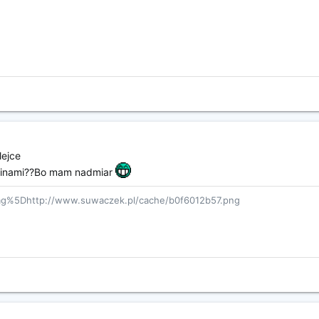
lejce
alinami??Bo mam nadmiar
g%5Dhttp://www.suwaczek.pl/cache/b0f6012b57.png