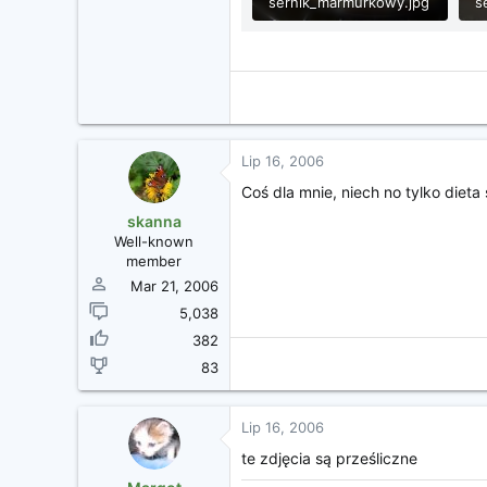
sernik_marmurkowy.jpg
31.3 KB · Wyświetleń: 25
Lip 16, 2006
Coś dla mnie, niech no tylko dieta
skanna
Well-known
member
Mar 21, 2006
5,038
382
83
Lip 16, 2006
te zdjęcia są prześliczne