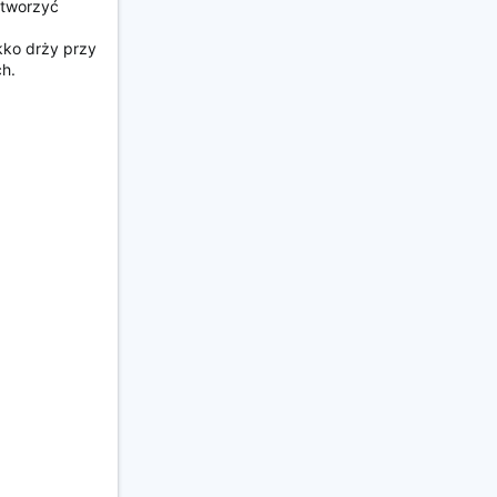
utworzyć
ekko drży przy
ch.