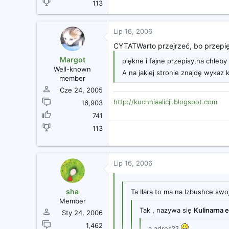
113
Lip 16, 2006
CYTATWarto przejrzeć, bo przepię
Margot
piękne i fajne przepisy,na chleby ,
Well-known
A na jakiej stronie znajdę wykaz 
member
Cze 24, 2005
http://kuchniaalicji.blogspot.com
16,903
741
113
Lip 16, 2006
sha
Ta Ilara to ma na Izbushce swo
Member
Tak , nazywa się
Kulinarna 
Sty 24, 2006
1,462
a adres??