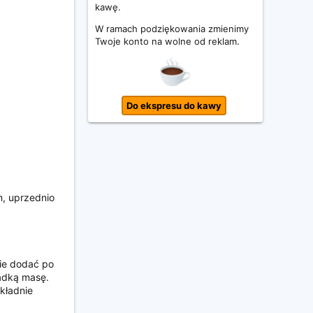
kawę.
W ramach podziękowania zmienimy
Twoje konto na wolne od reklam.
Do ekspresu do kawy
m, uprzednio
nie dodać po
ładką masę.
kładnie