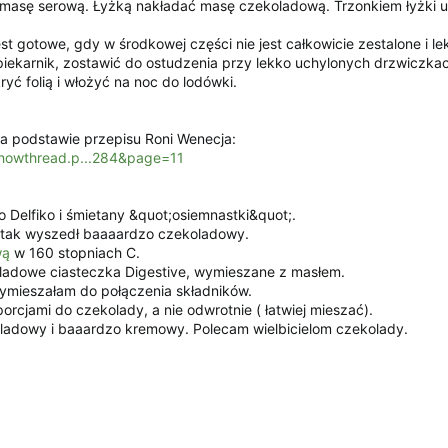
ą masę serową. Łyżką nakładać masę czekoladową. Trzonkiem łyżki 
jest gotowe, gdy w środkowej części nie jest całkowicie zestalone i l
piekarnik, zostawić do ostudzenia przy lekko uchylonych drzwiczka
yć folią i włożyć na noc do lodówki.
na podstawie przepisu Roni Wenecja:
showthread.p...284&page=11
 Delfiko i śmietany &quot;osiemnastki&quot;.
i tak wyszedł baaaardzo czekoladowy.
wą
w 160 stopniach C.
adowe ciasteczka Digestive, wymieszane z masłem.
wymieszałam do połączenia składników.
cjami do czekolady, a nie odwrotnie ( łatwiej mieszać).
ladowy i baaardzo kremowy. Polecam wielbicielom czekolady.