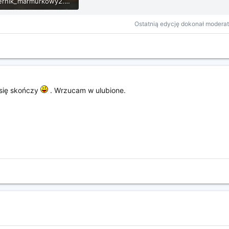
sernik_marmurkowy2.jpg
34.1 KB · Wyświetleń: 24
Ostatnią edycję dokonał moderat
 się skończy
. Wrzucam w ulubione.