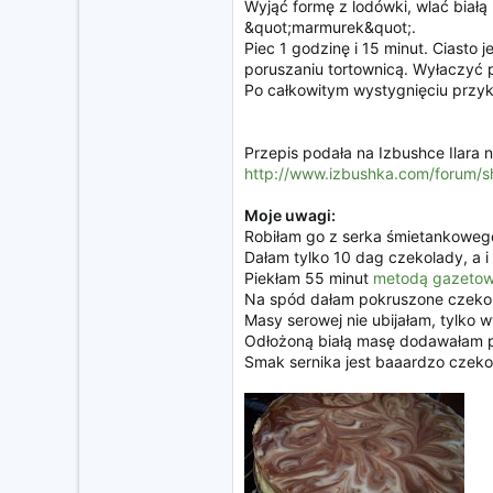
Wyjąć formę z lodówki, wlać biał
&quot;marmurek&quot;.
Piec 1 godzinę i 15 minut. Ciasto 
poruszaniu tortownicą. Wyłaczyć 
Po całkowitym wystygnięciu przykr
Przepis podała na Izbushce Ilara 
http://www.izbushka.com/forum/
Moje uwagi:
Robiłam go z serka śmietankowego
Dałam tylko 10 dag czekolady, a 
Piekłam 55 minut
metodą gazeto
Na spód dałam pokruszone czekol
Masy serowej nie ubijałam, tylko 
Odłożoną białą masę dodawałam por
Smak sernika jest baaardzo czeko