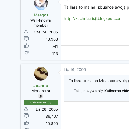
Ta Ilara to ma na Izbushce swoją p
Margot
http://kuchniaalicji.blogspot.com
Well-known
member
Cze 24, 2005
16,903
741
113
Lip 16, 2006
Ta Ilara to ma na Izbushce swoją 
Joanna
Moderator
Tak , nazywa się
Kulinarna ekl
Członek ekipy
Lis 28, 2005
36,407
10,890