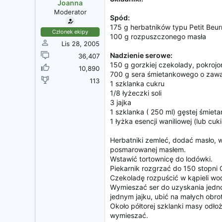
z
Joanna
ę
Moderator
Spód:
c
175 g herbatników typu Petit Beur
i
Członek ekipy
100 g rozpuszczonego masła
a
Lis 28, 2005
Nadzienie serowe:
36,407
150 g gorzkiej czekolady, pokrojo
10,890
700 g sera śmietankowego o zawar
113
1 szklanka cukru
1/8 łyżeczki soli
3 jajka
1 szklanka ( 250 ml) gęstej śmieta
1 łyżka esencji waniliowej (lub cuki
Herbatniki zemleć, dodać masło, 
posmarowanej masłem.
Wstawić tortownicę do lodówki.
Piekarnik rozgrzać do 150 stopni 
Czekoladę rozpuścić w kąpieli wod
Wymieszać ser do uzyskania jednol
jednym jajku, ubić na małych obr
Około półtorej szklanki masy odł
wymieszać.