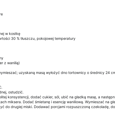
re
nej w kostkę
tości 30 % tłuszczu, pokojowej temperatury
ny
er z wanilią)
wymieszać; uzyskaną masą wyłożyć dno tortownicy o średnicy 24 c
C.
nej, ostudzić.
itej konsystencji, dodać cukier, sól, ubić na gładką masę, a następ
otach miksera. Dodać śmietanę i esencję waniliową. Wymieszać na g
ożyć do drugiej miski. Dodawać porcjami rozpuszczoną czekoladę, do