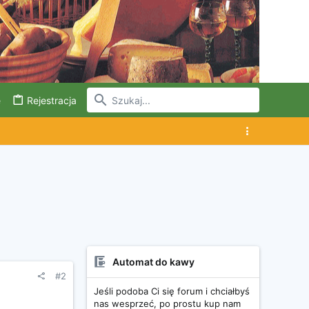
e
Rejestracja
Automat do kawy
#2
Jeśli podoba Ci się forum i chciałbyś
nas wesprzeć, po prostu kup nam