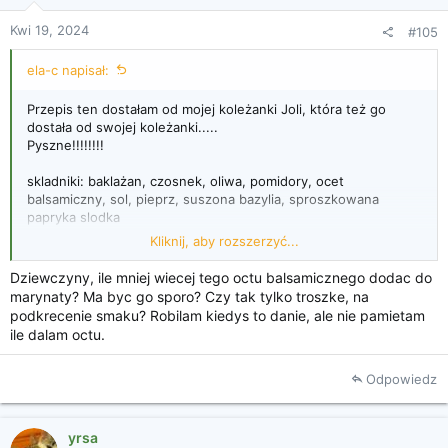
Kwi 19, 2024
#105
ela-c napisał:
Przepis ten dostałam od mojej koleżanki Joli, która też go
dostała od swojej koleżanki.....
Pyszne!!!!!!!!
skladniki: baklażan, czosnek, oliwa, pomidory, ocet
balsamiczny, sol, pieprz, suszona bazylia, sproszkowana
papryka slodka
Kliknij, aby rozszerzyć...
baklazana pokroic w plastry ok 5 milimetrow, mocno nasolic i
odstawic na ok. 4 h lub nawet wiecej.
Dziewczyny, ile mniej wiecej tego octu balsamicznego dodac do
nastepnie odlac sok i dobrze wyplukac plastry, odcisnac wode
marynaty? Ma byc go sporo? Czy tak tylko troszke, na
i podsuszyc na papierowych recznikach
podkrecenie smaku? Robilam kiedys to danie, ale nie pamietam
podsmazyc na oliwie na zlocisto-brazowy kolor i przelozyc do
ile dalam octu.
naczynia.
sos: pomidory obrac ze skorki i pokroic w kostke, dodac
Odpowiedz
czosnek i bazylię tez podsmazyc na czystej patelni na swiezej
oliwie
yrsa