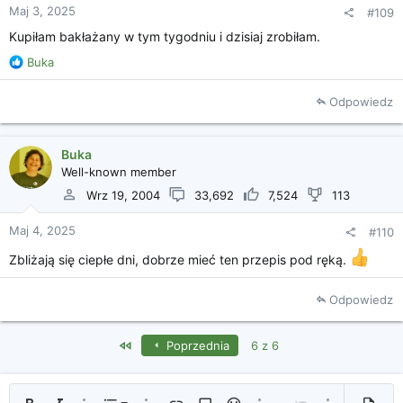
Maj 3, 2025
#109
Kupiłam bakłażany w tym tygodniu i dzisiaj zrobiłam.
R
Buka
e
a
Odpowiedz
k
c
j
Buka
e
Well-known member
:
Wrz 19, 2004
33,692
7,524
113
Maj 4, 2025
#110
Zbliżają się ciepłe dni, dobrze mieć ten przepis pod ręką.
Odpowiedz
First
Poprzednia
6 z 6