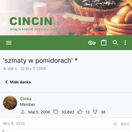
'szmaty w pomidorach' *
A
D
ela-c
Sty 7, 2006
u
a
t
t
Małe danka
o
a
r
r
w
o
Cinka
ą
z
Member
t
p
k
o
Maj 5, 2006
30,893
13
38
u
c
z
Wrz 8, 2014
#101
ę
c