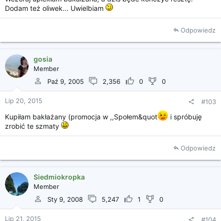
Dodam też oliwek... Uwielbiam
Odpowiedz
gosia
Member
Paź 9, 2005
2,356
0
0
Lip 20, 2015
#103
Kupiłam bakłażany (promocja w ,,Społem&quot
i spróbuję
zrobić te szmaty
Odpowiedz
Siedmiokropka
Member
Sty 9, 2008
5,247
1
0
Lip 21, 2015
#104