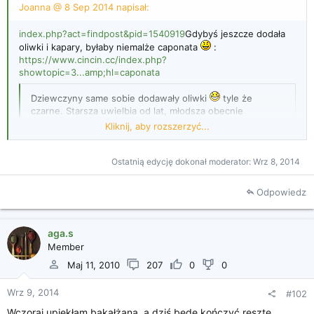
Joanna @ 8 Sep 2014 napisał:
i
a
index.php?act=findpost&pid=1540919
Gdybyś jeszcze dodała
oliwki i kapary, byłaby niemalże caponata
:
https://www.cincin.cc/index.php?
showtopic=3...amp;hl=caponata
Dziewczyny same sobie dodawały oliwki
tyle że
czarne. Starsza uwielbia od lat, młodsza obecnie
przeżywa zauroczenie oliwkami i dodaje je prawie do
Kliknij, aby rozszerzyć...
wszystkiego
Ostatnią edycję dokonał moderator:
Wrz 8, 2014
Kliknij, aby rozszerzyć...
Odpowiedz
aga.s
Member
Maj 11, 2010
207
0
0
Wrz 9, 2014
#102
Wczoraj upiekłam bakałżana, a dziś będe kończyć resztę.