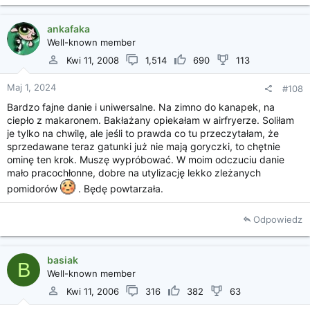
ankafaka
Well-known member
Kwi 11, 2008
1,514
690
113
Maj 1, 2024
#108
Bardzo fajne danie i uniwersalne. Na zimno do kanapek, na
ciepło z makaronem. Bakłażany opiekałam w airfryerze. Soliłam
je tylko na chwilę, ale jeśli to prawda co tu przeczytałam, że
sprzedawane teraz gatunki już nie mają goryczki, to chętnie
ominę ten krok. Muszę wypróbować. W moim odczuciu danie
mało pracochłonne, dobre na utylizację lekko zleżanych
pomidorów
. Będę powtarzała.
Odpowiedz
basiak
B
Well-known member
Kwi 11, 2006
316
382
63