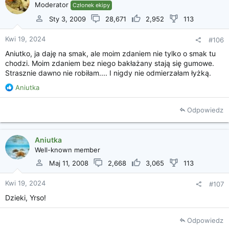
marynata: do oliwy dodac rozgnieciony czosnek i ocet
Moderator
Członek ekipy
balsamiczny i troche papryki,
Sty 3, 2009
28,671
2,952
113
baklazany przekladac sosem i marynata. Na koniec zalac
wszystko sosem i odstawic na dobe, aby skladniki przeszly
Kwi 19, 2024
#106
swoim smakiem.
Aniutko, ja daję na smak, ale moim zdaniem nie tylko o smak tu
chodzi. Moim zdaniem bez niego bakłażany stają się gumowe.
Zrobic grzanki z chleba (kromki), nakładac na to bakłażany z
Strasznie dawno nie robiłam.... I nigdy nie odmierzałam łyżką.
sosem (zimne, nie podgrzane).
R
Aniutka
e
a
Odpowiedz
k
c
j
Aniutka
e
Well-known member
:
Maj 11, 2008
2,668
3,065
113
Kwi 19, 2024
#107
Dzieki, Yrso!
Odpowiedz