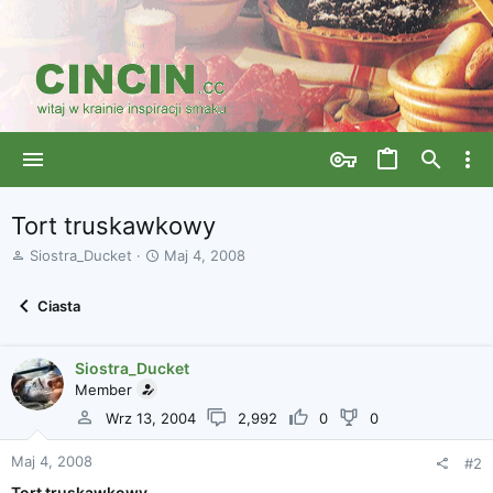
Tort truskawkowy
A
D
Siostra_Ducket
Maj 4, 2008
u
a
t
t
Ciasta
o
a
r
r
w
o
Siostra_Ducket
ą
z
Member
t
p
k
o
Wrz 13, 2004
2,992
0
0
u
c
z
Maj 4, 2008
#2
ę
Tort truskawkowy
c