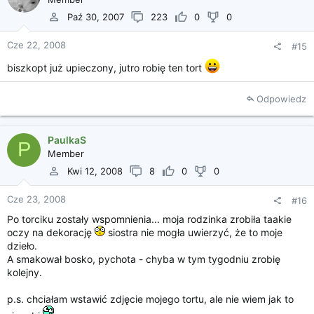
Paź 30, 2007
223
0
0
Cze 22, 2008
#15
biszkopt już upieczony, jutro robię ten tort
Odpowiedz
PaulkaS
P
Member
Kwi 12, 2008
8
0
0
Cze 23, 2008
#16
Po torciku zostały wspomnienia... moja rodzinka zrobiła taakie
oczy na dekorację
siostra nie mogła uwierzyć, że to moje
dzieło.
A smakował bosko, pychota - chyba w tym tygodniu zrobię
kolejny.
p.s. chciałam wstawić zdjęcie mojego tortu, ale nie wiem jak to