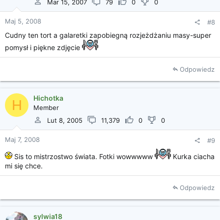
Mar 15, 2007
79
0
0
Maj 5, 2008
#8
Cudny ten tort a galaretki zapobiegną rozjeżdżaniu masy-super
pomysł i piękne zdjęcie
Odpowiedz
Hichotka
H
Member
Lut 8, 2005
11,379
0
0
Maj 7, 2008
#9
Sis to mistrzostwo świata. Fotki wowwwww
Kurka ciacha
mi się chce.
Odpowiedz
sylwia18