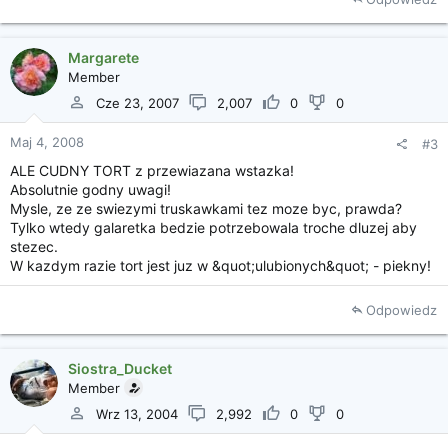
Margarete
Member
Cze 23, 2007
2,007
0
0
Maj 4, 2008
#3
ALE CUDNY TORT z przewiazana wstazka!
Absolutnie godny uwagi!
Mysle, ze ze swiezymi truskawkami tez moze byc, prawda?
Tylko wtedy galaretka bedzie potrzebowala troche dluzej aby
stezec.
W kazdym razie tort jest juz w &quot;ulubionych&quot; - piekny!
Odpowiedz
Siostra_Ducket
Member
Wrz 13, 2004
2,992
0
0