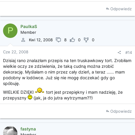
Odpowiedz
PaulkaS
P
Member
Kwi 12, 2008
8
0
0
Cze 22, 2008
#14
Dzisiaj rano znalazłam przepis na ten truskawkowy tort. Zrobiłam
wielkie oczy ze zdziwienia, że taką cudną można zrobić
dekorację. Myślałam o nim przez cały dzień, a teraz ...... mam
podobny w lodówce. Już się nie mogę doczekać gdy go
spóbuję.
WIELKIE DZIĘKI
tort jest przepiękny i mam nadzieję, że
przepyszny
(jak, ja do jutra wytrzymam??)
Odpowiedz
fastyna
Member