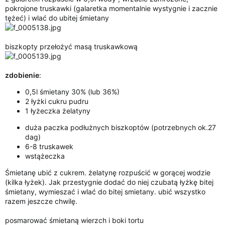
pokrojone truskawki (galaretka momentalnie wystygnie i zacznie
tężeć) i wlać do ubitej śmietany
biszkopty przełożyć masą truskawkową
zdobienie
:
0,5l śmietany 30% (lub 36%)
2 łyżki cukru pudru
1 łyżeczka żelatyny
duża paczka podłużnych biszkoptów (potrzebnych ok.27
dag)
6-8 truskawek
wstążeczka
Śmietanę ubić z cukrem. żelatynę rozpuścić w gorącej wodzie
(kilka łyżek). Jak przestygnie dodać do niej czubatą łyżkę bitej
śmietany, wymieszać i wlać do bitej smietany. ubić wszystko
razem jeszcze chwilę.
posmarować śmietaną wierzch i boki tortu