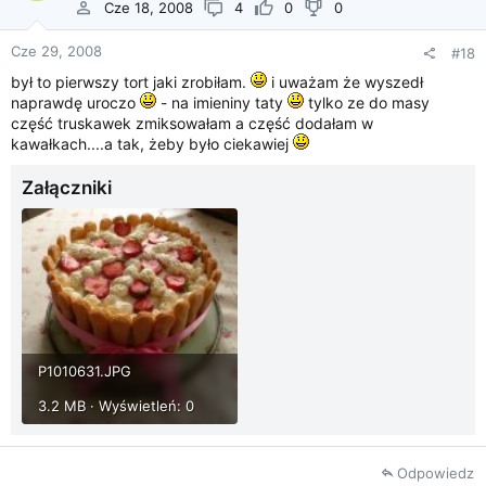
Cze 18, 2008
4
0
0
Cze 29, 2008
#18
był to pierwszy tort jaki zrobiłam.
i uważam że wyszedł
naprawdę uroczo
- na imieniny taty
tylko ze do masy
część truskawek zmiksowałam a część dodałam w
kawałkach....a tak, żeby było ciekawiej
Załączniki
P1010631.JPG
3.2 MB · Wyświetleń: 0
Odpowiedz