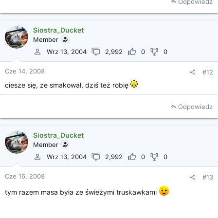
Odpowiedz
Siostra_Ducket
Member
Wrz 13, 2004
2,992
0
0
Cze 14, 2008
#12
ciesze się, ze smakował, dziś też robię
Odpowiedz
Siostra_Ducket
Member
Wrz 13, 2004
2,992
0
0
Cze 16, 2008
#13
tym razem masa była ze świeżymi truskawkami