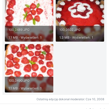
100_0489.JPG
100_0502.JPG
1.1 MB · Wyświetleń: 1
1.3 MB · Wyświetleń: 1
100_0490.JPG
1.1 MB · Wyświetleń: 1
Ostatnią edycję dokonał moderator:
Cze 10, 2008