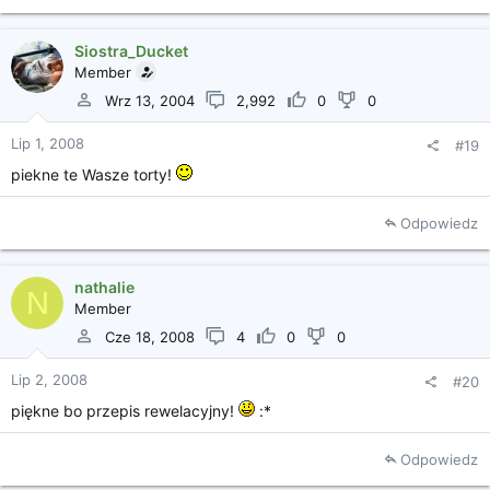
Siostra_Ducket
Member
Wrz 13, 2004
2,992
0
0
Lip 1, 2008
#19
piekne te Wasze torty!
Odpowiedz
nathalie
N
Member
Cze 18, 2008
4
0
0
Lip 2, 2008
#20
piękne bo przepis rewelacyjny!
:*
Odpowiedz