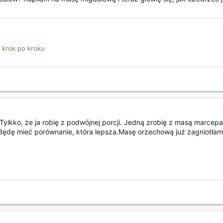
 krok po kroku
Tylkko, że ja robię z podwójnej porcji. Jedną zrobię z masą marcep
ędę mieć porównanie, która lepsza.Masę orzechową już zagniotłam