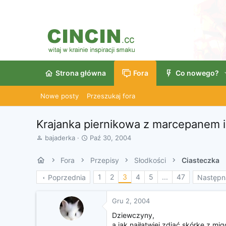
Strona główna
Fora
Co nowego?
Nowe posty
Przeszukaj fora
Krajanka piernikowa z marcepanem i
A
D
bajaderka
Paź 30, 2004
u
a
t
t
Fora
Przepisy
Słodkości
Ciasteczka
o
a
r
r
1
2
3
4
5
...
47
Poprzednia
Następn
w
o
ą
z
t
p
Gru 2, 2004
k
o
Dziewczyny,
u
c
a jak najłatwiej zdjąć skórkę z mi