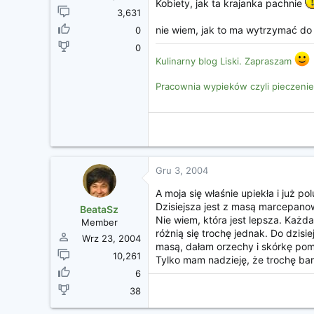
Kobiety, jak ta krajanka pachnie
3,631
nie wiem, jak to ma wytrzymać do 
0
0
Kulinarny blog Liski. Zapraszam
Pracownia wypieków czyli pieczenie
Gru 3, 2004
A moja się właśnie upiekła i już 
Dzisiejsza jest z masą marcepano
BeataSz
Nie wiem, która jest lepsza. Każd
Member
różnią się trochę jednak. Do dzisi
Wrz 23, 2004
masą, dałam orzechy i skórkę po
10,261
Tylko mam nadzieję, że trochę bard
6
38