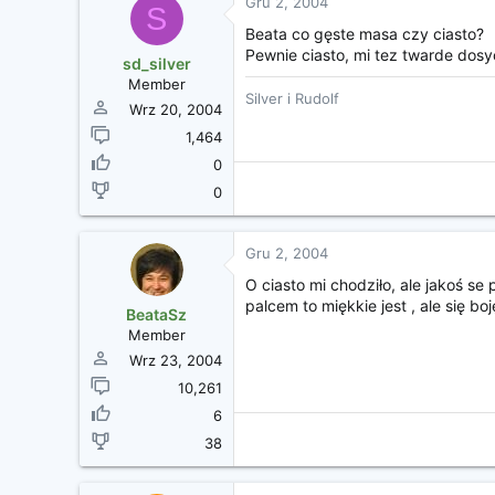
Gru 2, 2004
S
Beata co gęste masa czy ciasto?
Pewnie ciasto, mi tez twarde do
sd_silver
Member
Silver i Rudolf
Wrz 20, 2004
1,464
0
0
Gru 2, 2004
O ciasto mi chodziło, ale jakoś se
palcem to miękkie jest , ale się boj
BeataSz
Member
Wrz 23, 2004
10,261
6
38