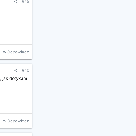
#45
Odpowiedz
#46
e, jak dotykam
Odpowiedz