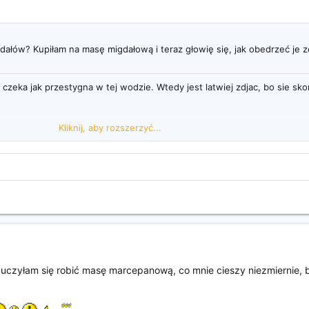
igdałów? Kupiłam na masę migdałową i teraz głowię się, jak obedrzeć je 
zeka jak przestygna w tej wodzie. Wtedy jest latwiej zdjac, bo sie sko
k, pod pretekstem krojenia na mniejsze kawalki takie na jeden kes ...
Kliknij, aby rozszerzyć...
g
Kliknij, aby rozszerzyć...
auczyłam się robić masę marcepanową, co mnie cieszy niezmiernie, 