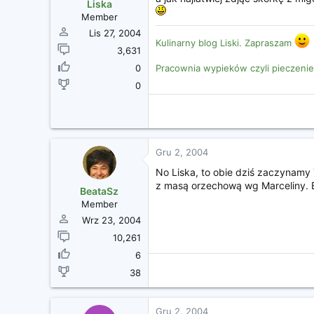
z
Liska
ę
Member
c
Lis 27, 2004
i
Kulinarny blog Liski. Zapraszam
3,631
a
0
Pracownia wypieków czyli pieczenie
0
Gru 2, 2004
No Liska, to obie dziś zaczynamy 
z masą orzechową wg Marceliny. B
BeataSz
Member
Wrz 23, 2004
10,261
6
38
Gru 2, 2004