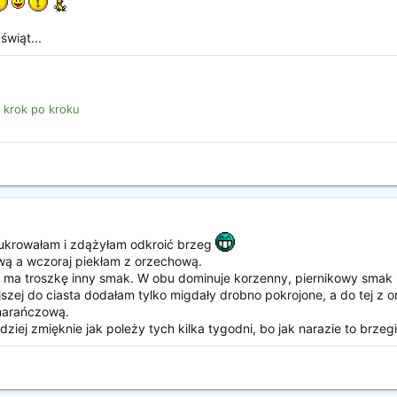
świąt...
 krok po kroku
polukrowałam i zdążyłam odkroić brzeg
wą a wczoraj piekłam z orzechową.
a ma troszkę inny smak. W obu dominuje korzenny, piernikowy smak 
ejszej do ciasta dodałam tylko migdały drobno pokrojone, a do tej z
marańczową.
ziej zmięknie jak poleży tych kilka tygodni, bo jak narazie to brzeg