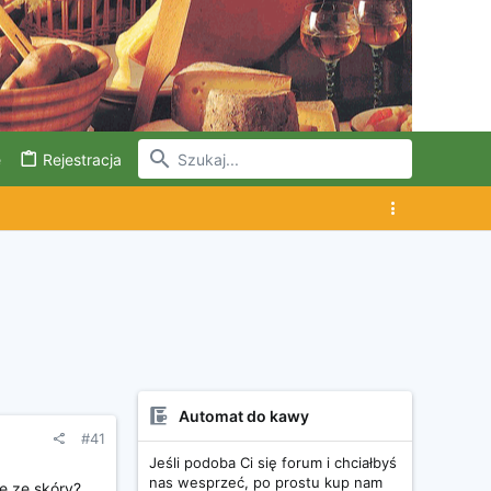
e
Rejestracja
Automat do kawy
#41
Jeśli podoba Ci się forum i chciałbyś
nas wesprzeć, po prostu kup nam
je ze skóry?