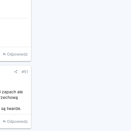
Odpowiedz
#51
i zapach ale
 orzechową
i są twarde.
Odpowiedz