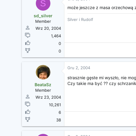
S
może jeszcze z masa orzechową zr
sd_silver
Silver i Rudolf
Member
Wrz 20, 2004
1,464
0
0
Gru 2, 2004
strasznie gęste mi wyszło, nie m
Czy takie ma być ?? czy schrzani
BeataSz
Member
Wrz 23, 2004
10,261
6
38