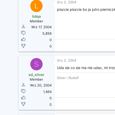
Gru 2, 2004
L
piszcie piszcie bo ja jutro pierni
lidqa
Member
Wrz 17, 2004
5,856
0
0
Gru 2, 2004
S
Uda sie co sie ma nie udac, mi tro
sd_silver
Silver i Rudolf
Member
Wrz 20, 2004
1,464
0
0