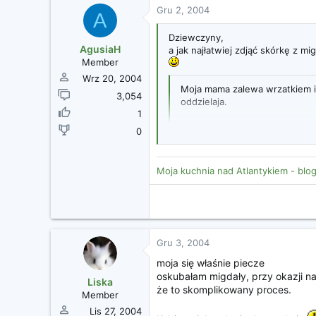
Gru 2, 2004
A
Dziewczyny,
AgusiaH
a jak najłatwiej zdjąć skórkę z m
Member
Wrz 20, 2004
Moja mama zalewa wrzatkiem i c
3,054
oddzielaja.
1
Kurcze znowu poszlam do pusze
0
dwa podjadlam.
Moja kuchnia nad Atlantykiem - blo
Gru 3, 2004
moja się właśnie piecze
oskubałam migdały, przy okazji n
Liska
że to skomplikowany proces.
Member
Lis 27, 2004