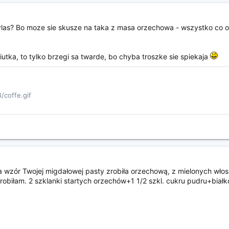
las? Bo moze sie skusze na taka z masa orzechowa - wszystko co 
ciutka, to tylko brzegi sa twarde, bo chyba troszke sie spiekaja
/coffe.gif
a wzór Twojej migdałowej pasty zrobiła orzechową, z mielonych włos
zrobiłam. 2 szklanki startych orzechów+1 1/2 szkl. cukru pudru+białk