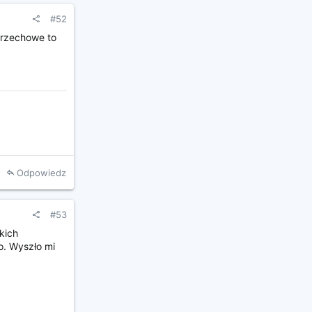
#52
orzechowe to
Odpowiedz
#53
kich
o. Wyszło mi