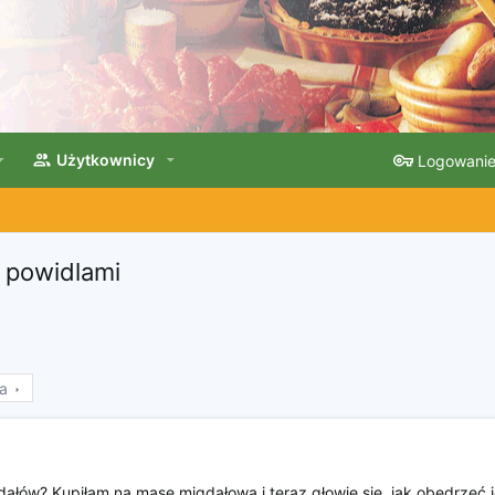
Użytkownicy
Logowani
 powidlami
a
gdałów? Kupiłam na masę migdałową i teraz głowię się, jak obedrzeć 