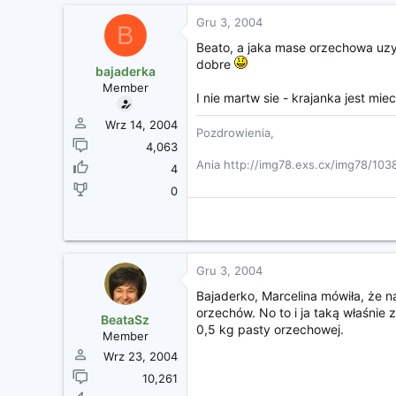
Gru 3, 2004
B
Beato, a jaka mase orzechowa uzy
dobre
bajaderka
Member
I nie martw sie - krajanka jest mie
Wrz 14, 2004
Pozdrowienia,
4,063
Ania http://img78.exs.cx/img78/1038
4
0
Gru 3, 2004
Bajaderko, Marcelina mówiła, że n
orzechów. No to i ja taką właśnie 
BeataSz
0,5 kg pasty orzechowej.
Member
Wrz 23, 2004
10,261