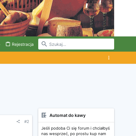
e
Rejestracja
Automat do kawy
#2
Jeśli podoba Ci się forum i chciałbyś
nas wesprzeć, po prostu kup nam