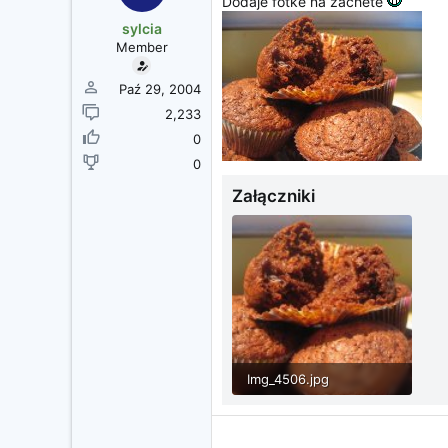
Dodaje fotke na zachete
sylcia
Member
Paź 29, 2004
2,233
0
0
Załączniki
Img_4506.jpg
76.5 KB · Wyświetleń: 37