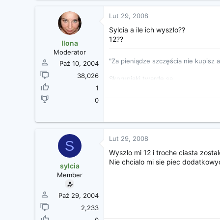
Lut 29, 2008
Sylcia a ile ich wyszlo??
12??
Ilona
Moderator
"Za pieniądze szczęścia nie kupisz 
Paź 10, 2004
38,026
Skorupiaki twarde są...
1
http://www.cosgan.de/images/smilie/
0
Lut 29, 2008
S
Wyszlo mi 12 i troche ciasta zostal
Nie chcialo mi sie piec dodatkow
sylcia
Member
Paź 29, 2004
2,233