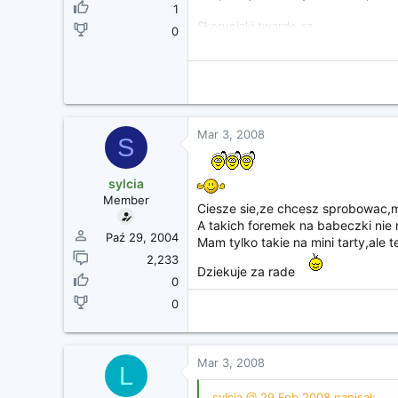
1
Skorupiaki twarde są...
0
http://www.cosgan.de/images/smilie/
Mar 3, 2008
S
sylcia
Member
Ciesze sie,ze chcesz sprobowac
A takich foremek na babeczki nie 
Paź 29, 2004
Mam tylko takie na mini tarty,ale te
2,233
Dziekuje za rade
0
0
Mar 3, 2008
L
sylcia @ 29 Feb 2008 napisał: