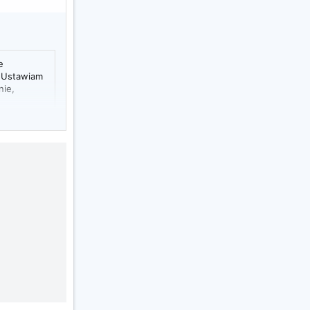
e
. Ustawiam
nie,