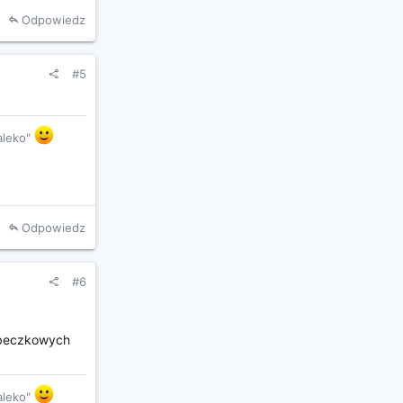
Odpowiedz
#5
daleko"
Odpowiedz
#6
babeczkowych
daleko"