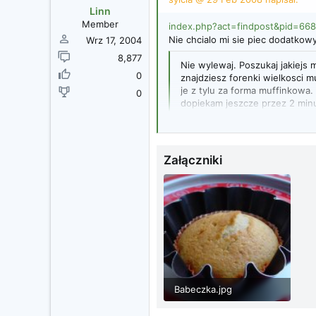
Linn
Member
index.php?act=findpost&pid=66
Nie chcialo mi sie piec dodatko
Wrz 17, 2004
8,877
Nie wylewaj. Poszukaj jakiejs 
0
znajdziesz forenki wielkosci m
je z tylu za forma muffinkowa.
0
dopiekam jeszcze przez 2 min
Tak to wyglada:
Załączniki
Babeczka.jpg
404.9 KB · Wyświetleń: 17