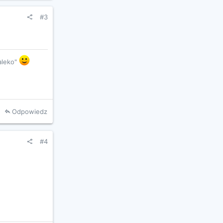
#3
daleko"
Odpowiedz
#4