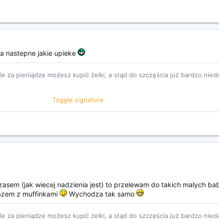
da nastepne jakie upieke
ale za pieniądze możesz kupić żelki, a stąd do szczęścia już bardzo nie
Toggle signature
teufel/nO80.gif http://emotikona.pl/gify/pic/11wir.gif
 czasem (jak wiecej nadzienia jest) to przelewam do takich malych 
razem z muffinkami
Wychodza tak samo
ale za pieniądze możesz kupić żelki, a stąd do szczęścia już bardzo nie