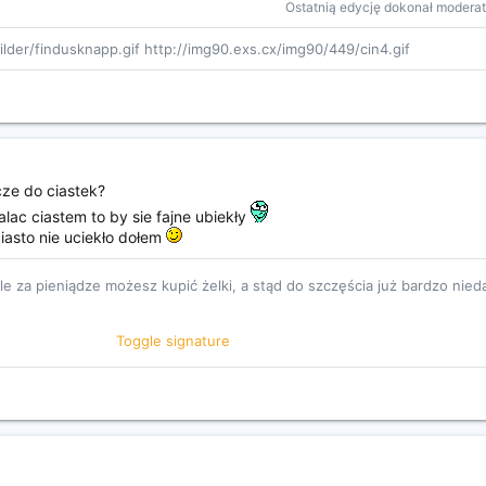
Ostatnią edycję dokonał moderat
der/findusknapp.gif http://img90.exs.cx/img90/449/cin4.gif
ze do ciastek?
alac ciastem to by sie fajne ubiekły
iasto nie uciekło dołem
ale za pieniądze możesz kupić żelki, a stąd do szczęścia już bardzo nie
Toggle signature
teufel/nO80.gif http://emotikona.pl/gify/pic/11wir.gif