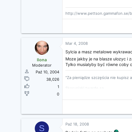
http://www.pettson.gammafon.se/bil
Mar 4, 2008
Sylcia a masz metalowe wykrawac
Moze jakby je na blasze ulozyc i z
Ilona
Tylko musialyby być równe coby c
Moderator
Paź 10, 2004
"Za pieniądze szczęścia nie kupisz 
38,026
1
Skorupiaki twarde są...
0
http://www.cosgan.de/images/smilie/
Paź 18, 2008
S