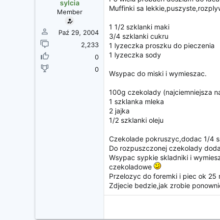
z
sylcia
Muffinki sa lekkie,puszyste,rozply
ę
Member
c
1 1/2 szklanki maki
i
Paź 29, 2004
3/4 szklanki cukru
a
2,233
1 lyzeczka proszku do pieczenia
1 lyzeczka sody
0
0
Wsypac do miski i wymieszac.
100g czekolady (najciemniejsza n
1 szklanka mleka
2 jajka
1/2 szklanki oleju
Czekolade pokruszyc,dodac 1/4 sz
Do rozpuszczonej czekolady dodac 
Wsypac sypkie skladniki i wymie
czekoladowe
Przelozyc do foremki i piec ok 25
Zdjecie bedzie,jak zrobie ponown