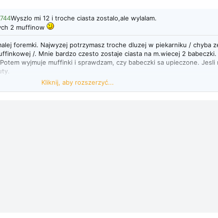
8744
Wyszlo mi 12 i troche ciasta zostalo,ale wylalam.
wych 2 muffinow
malej foremki. Najwyzej potrzymasz troche dluzej w piekarniku / chyba z
uffinkowej /. Mnie bardzo czesto zostaje ciasta na m.wiecej 2 babeczki
 Potem wyjmuje muffinki i sprawdzam, czy babeczki sa upieczone. Jesli 
uty.
Kliknij, aby rozszerzyć...
Kliknij, aby rozszerzyć...