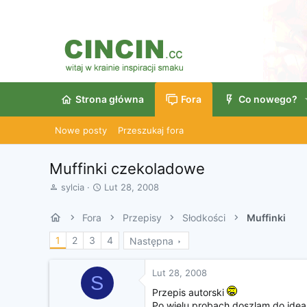
Strona główna
Fora
Co nowego?
Nowe posty
Przeszukaj fora
Muffinki czekoladowe
A
D
sylcia
Lut 28, 2008
u
a
t
t
Fora
Przepisy
Słodkości
Muffinki
o
a
r
r
1
2
3
4
Następna
w
o
ą
z
t
p
Lut 28, 2008
S
k
o
Przepis autorski
u
c
Po wielu probach doszlam do idea