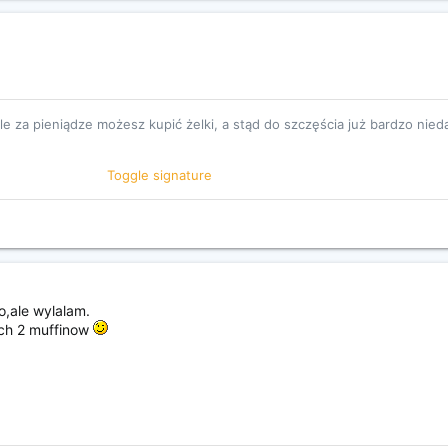
ale za pieniądze możesz kupić żelki, a stąd do szczęścia już bardzo nie
Toggle signature
teufel/nO80.gif http://emotikona.pl/gify/pic/11wir.gif
o,ale wylalam.
ych 2 muffinow