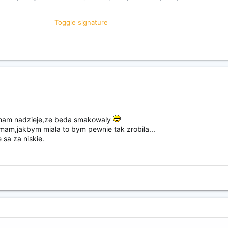
Toggle signature
teufel/nO80.gif http://emotikona.pl/gify/pic/11wir.gif
,mam nadzieje,ze beda smakowaly
mam,jakbym miala to bym pewnie tak zrobila...
 sa za niskie.