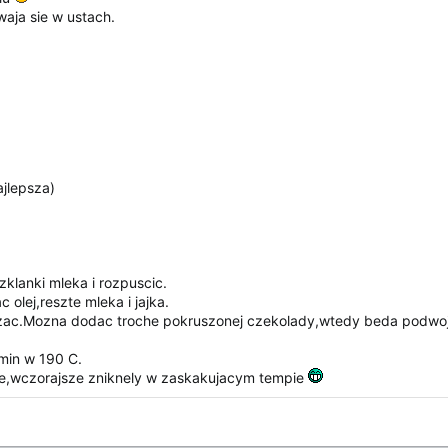
waja sie w ustach.
ajlepsza)
klanki mleka i rozpuscic.
olej,reszte mleka i jajka.
szac.Mozna dodac troche pokruszonej czekolady,wtedy beda podwoj
 min w 190 C.
ie,wczorajsze zniknely w zaskakujacym tempie