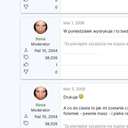
0
0
Mar 1, 2008
W poniedzialek wydrukuje i to be
Ilona
"Za pieniądze szczęścia nie kupisz 
Moderator
Paź 10, 2004
Skorupiaki twarde są...
38,026
http://www.cosgan.de/images/smilie/
1
0
Mar 3, 2008
Drukuje
Ilona
A co do ciasta to jak mi zostanie
Moderator
foremek - pewnie masz - i pieke 
Paź 10, 2004
38,026
"Za pieniądze szczęścia nie kupisz 