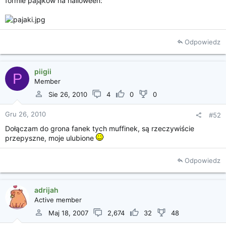
formie pająków na halloween:
Odpowiedz
piigii
P
Member
Sie 26, 2010
4
0
0
Gru 26, 2010
#52
Dołączam do grona fanek tych muffinek, są rzeczywiście
przepyszne, moje ulubione
Odpowiedz
adrijah
Active member
Maj 18, 2007
2,674
32
48