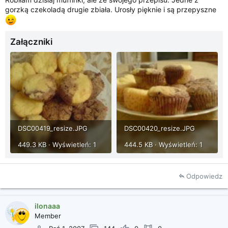
i
gorzką czekoladą drugie zbiała. Urosły pięknie i są przepyszne
a
Załączniki
DSC00419_resize.JPG
DSC00420_resize.JPG
449.3 KB · Wyświetleń: 1
444.5 KB · Wyświetleń: 1
Odpowiedz
ilonaaa
Member