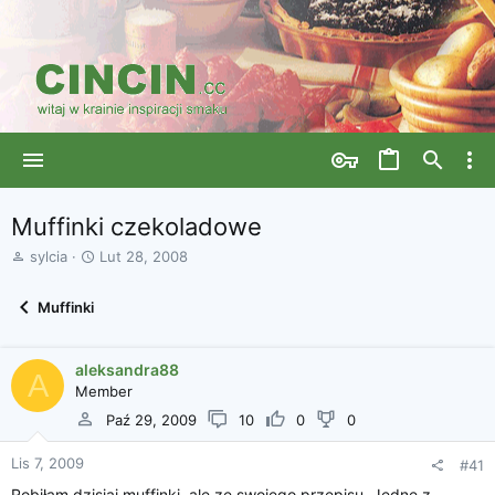
Muffinki czekoladowe
A
D
sylcia
Lut 28, 2008
u
a
t
t
Muffinki
o
a
r
r
w
o
aleksandra88
ą
z
A
Member
t
p
k
o
Paź 29, 2009
10
0
0
u
c
z
Lis 7, 2009
#41
ę
Robiłam dzisiaj muffinki, ale ze swojego przepisu. Jedne z
c