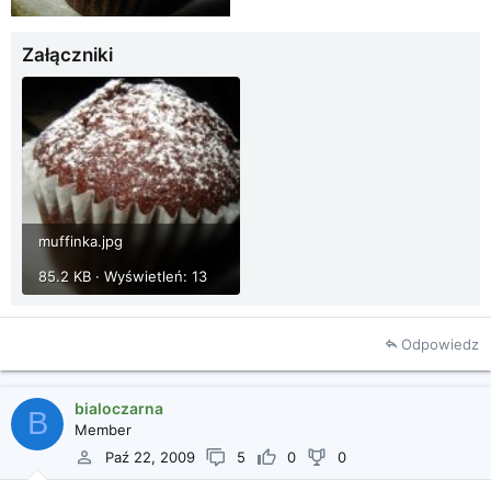
Załączniki
muffinka.jpg
85.2 KB · Wyświetleń: 13
Odpowiedz
bialoczarna
B
Member
Paź 22, 2009
5
0
0