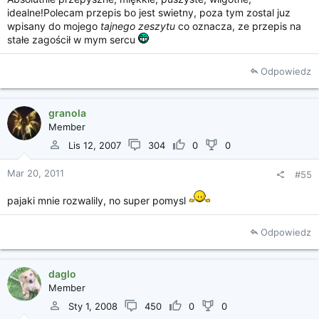
idealne!Polecam przepis bo jest swietny, poza tym zostal juz
wpisany do mojego
tajnego zeszytu
co oznacza, ze przepis na
stałe zagościł w mym sercu
Odpowiedz
granola
Member
Lis 12, 2007
304
0
0
Mar 20, 2011
#55
pajaki mnie rozwalily, no super pomysl
Odpowiedz
daglo
Member
Sty 1, 2008
450
0
0