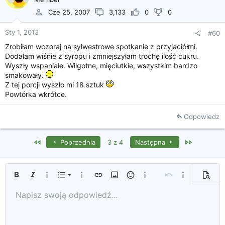
Cze 25, 2007
3,133
0
0
Sty 1, 2013
#60
Zrobiłam wczoraj na sylwestrowe spotkanie z przyjaciółmi.
Dodałam wiśnie z syropu i zmniejszyłam trochę ilość cukru.
Wyszły wspaniałe. Wilgotne, mięciutkie, wszystkim bardzo
smakowały.
Z tej porcji wyszło mi 18 sztuk
Powtórka wkrótce.
Odpowiedz
First
Last
Poprzednia
3 z 4
Następna
Uporządkowana lista
Pogrubienie
Kursywa
Więcej opcji...
Lista
Więcej opcji...
Wprowadź link
Wprowadź obrazek
Uśmieszki
Więcej opcji...
Cofnij
Więcej opcji...
Podglą
Nieuporządkowana lista
Napisz swoją odpowiedź...
Tekst od lewej
9
Standardowy
Zapisz szkic
Arial
Rozmiar czcionki
Wyrównanie
Cytat
Ponów
Media
Przełącz BB Code
Kolor tekstu
Format tekstu
Wprowadź tabelę
Usuwanie formatowania
Rodzaj czcionki
Linia pozioma
Szkice
Przekreślenie
Spoiler
Podkreślenie
Kod
Kod wewnętrzny
Spoiler wewnątrz tekstu
10
Usuń szkic
Zwiększ wcięcie
Book Antiqua
Wyśrodkowanie
Nagłówek 1