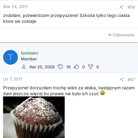
Mar 24, 2011
#56
zrobilam, potwierdzam przepyszene! Szkoda tylko tego ciasta
ktore sie zostaje.
Odpowiedz
tonieani
T
Member
Kwi 20, 2009
19
0
0
Lis 7, 2011
#57
Przepyszne! dorzuciłam trochę wiśni ze słoika, następnym razem
dam jeszcze więcej bo prawie nie było ich czuć