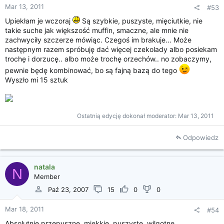
Mar 13, 2011
#53
Upiekłam je wczoraj
Są szybkie, puszyste, mięciutkie, nie
takie suche jak większość muffin, smaczne, ale mnie nie
zachwyciły szczerze mówiąc. Czegoś im brakuje... Może
następnym razem spróbuję dać więcej czekolady albo posiekam
trochę i dorzucę.. albo może trochę orzechów.. no zobaczymy,
pewnie będę kombinować, bo są fajną bazą do tego
Wyszło mi 15 sztuk
Ostatnią edycję dokonał moderator:
Mar 13, 2011
Odpowiedz
natala
N
Member
Paź 23, 2007
15
0
0
Mar 18, 2011
#54
Absolutnie przepyszne, miękkie, puszyste, wilgotne,