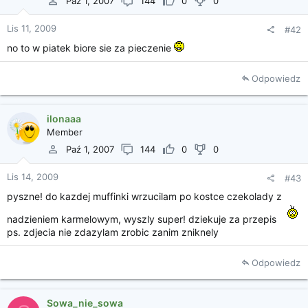
Paź 1, 2007
144
0
0
Lis 11, 2009
#42
no to w piatek biore sie za pieczenie
Odpowiedz
ilonaaa
Member
Paź 1, 2007
144
0
0
Lis 14, 2009
#43
pyszne! do kazdej muffinki wrzucilam po kostce czekolady z
nadzieniem karmelowym, wyszly super! dziekuje za przepis
ps. zdjecia nie zdazylam zrobic zanim zniknely
Odpowiedz
Sowa_nie_sowa