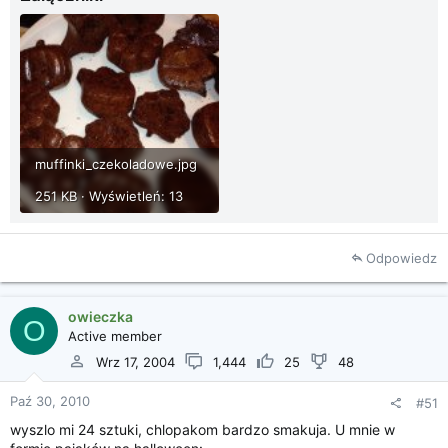
muffinki_czekoladowe.jpg
251 KB · Wyświetleń: 13
Odpowiedz
owieczka
O
Active member
Wrz 17, 2004
1,444
25
48
Paź 30, 2010
#51
wyszlo mi 24 sztuki, chlopakom bardzo smakuja. U mnie w