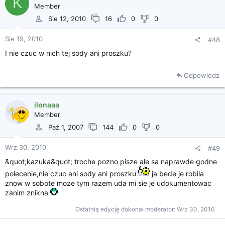
K
Member
Sie 12, 2010
16
0
0
Sie 19, 2010
#48
I nie czuc w nich tej sody ani proszku?
Odpowiedz
ilonaaa
Member
Paź 1, 2007
144
0
0
Wrz 30, 2010
#49
&quot;kazuka&quot; troche pozno pisze ale sa naprawde godne
polecenie,nie czuc ani sody ani proszku
ja bede je robila
znow w sobote moze tym razem uda mi sie je udokumentowac
zanim znikna
Ostatnią edycję dokonał moderator:
Wrz 30, 2010