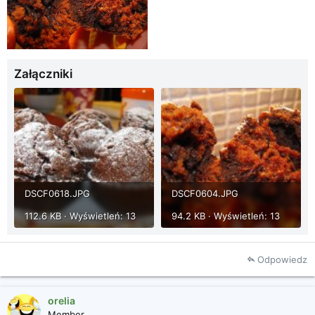
Załączniki
DSCF0618.JPG
DSCF0604.JPG
112.6 KB · Wyświetleń: 13
94.2 KB · Wyświetleń: 13
Odpowiedz
orelia
Member