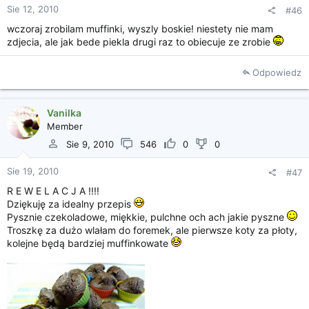
Sie 12, 2010
#46
wczoraj zrobilam muffinki, wyszly boskie! niestety nie mam
zdjecia, ale jak bede piekla drugi raz to obiecuje ze zrobie
Odpowiedz
Vanilka
Member
Sie 9, 2010
546
0
0
Sie 19, 2010
#47
R E W E L A C J A !!!!
Dziękuję za idealny przepis
Pysznie czekoladowe, miękkie, pulchne och ach jakie pyszne
Troszkę za dużo wlałam do foremek, ale pierwsze koty za płoty,
kolejne będą bardziej muffinkowate