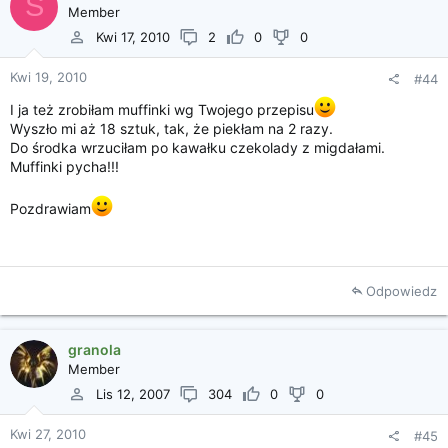
S
Member
Kwi 17, 2010
2
0
0
Kwi 19, 2010
#44
I ja też zrobiłam muffinki wg Twojego przepisu
Wyszło mi aż 18 sztuk, tak, że piekłam na 2 razy.
Do środka wrzuciłam po kawałku czekolady z migdałami.
Muffinki pycha!!!
Pozdrawiam
Odpowiedz
granola
Member
Lis 12, 2007
304
0
0
Kwi 27, 2010
#45