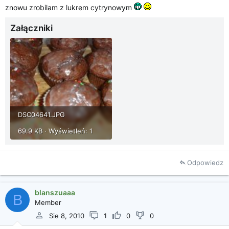
znowu zrobilam z lukrem cytrynowym
Załączniki
DSC04641.JPG
69.9 KB · Wyświetleń: 1
Odpowiedz
blanszuaaa
B
Member
Sie 8, 2010
1
0
0