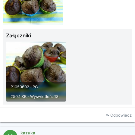
Załączniki
P1050692.JPG
250.1 KB · Wyświetleń: 13
Odpowiedz
kazuka